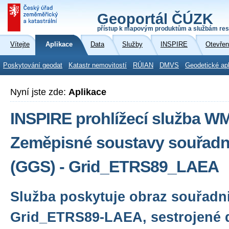
Geoportál ČÚZK
přístup k mapovým produktům a službám res
Vítejte
Aplikace
Data
Služby
INSPIRE
Otevřen
Poskytování geodat
Katastr nemovitostí
RÚIAN
DMVS
Geodetické ap
Nyní jste zde:
Aplikace
INSPIRE prohlížecí služba W
Zeměpisné soustavy souřadni
(GGS) - Grid_ETRS89_LAEA
Služba poskytuje obraz souřadni
Grid_ETRS89-LAEA, sestrojené d