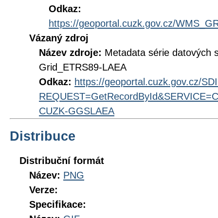
Odkaz:
https://geoportal.cuzk.gov.cz/WMS
Vázaný zdroj
Název zdroje:
Metadata série datových 
Grid_ETRS89-LAEA
Odkaz:
https://geoportal.cuzk.gov.cz/S
REQUEST=GetRecordById&SERVICE=CS
CUZK-GGSLAEA
Distribuce
Distribuční formát
Název:
PNG
Verze:
Specifikace: