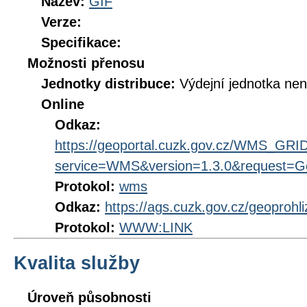
Název:
GIF
Verze:
Specifikace:
Možnosti přenosu
Jednotky distribuce:
Výdejní jednotka ne
Online
Odkaz:
https://geoportal.cuzk.gov.cz/WMS_G
service=WMS&version=1.3.0&request=Get
Protokol:
wms
Odkaz:
https://ags.cuzk.gov.cz/geoprohl
Protokol:
WWW:LINK
Kvalita služby
Úroveň působnosti