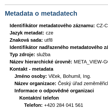
Metadata o metadatech
Identifikátor metadatového záznamu:
CZ-
Jazyk metadat:
cze
Znaková sada:
utf8
Identifikátor nadřazeného metadatového 
Typ zdroje:
služba
Název hierarchické úrovně:
META_VIEW-G
Kontakt - metadata
Jméno osoby:
Vlček, Bohumil, Ing.
Název organizace:
Český úřad zeměměřick
Informace o odpovědné organizaci
Kontaktní telefon
Telefon:
+420 284 041 561