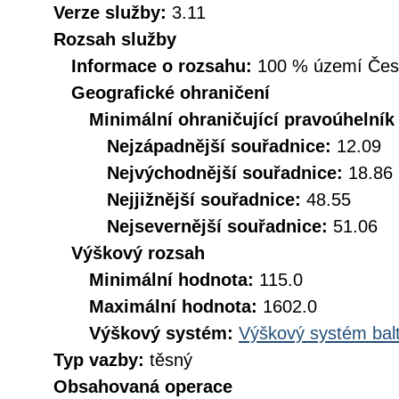
Verze služby:
3.11
Rozsah služby
Informace o rozsahu:
100 % území České
Geografické ohraničení
Minimální ohraničující pravoúhelník
Nejzápadnější souřadnice:
12.09
Nejvýchodnější souřadnice:
18.86
Nejjižnější souřadnice:
48.55
Nejsevernější souřadnice:
51.06
Výškový rozsah
Minimální hodnota:
115.0
Maximální hodnota:
1602.0
Výškový systém:
Výškový systém balt
Typ vazby:
těsný
Obsahovaná operace