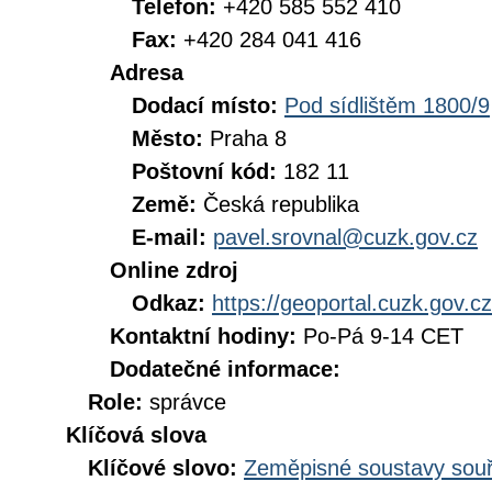
Telefon:
+420 585 552 410
Fax:
+420 284 041 416
Adresa
Dodací místo:
Pod sídlištěm 1800/9
Město:
Praha 8
Poštovní kód:
182 11
Země:
Česká republika
E-mail:
pavel.srovnal@cuzk.gov.cz
Online zdroj
Odkaz:
https://geoportal.cuzk.gov.cz
Kontaktní hodiny:
Po-Pá 9-14 CET
Dodatečné informace:
Role:
správce
Klíčová slova
Klíčové slovo:
Zeměpisné soustavy souř