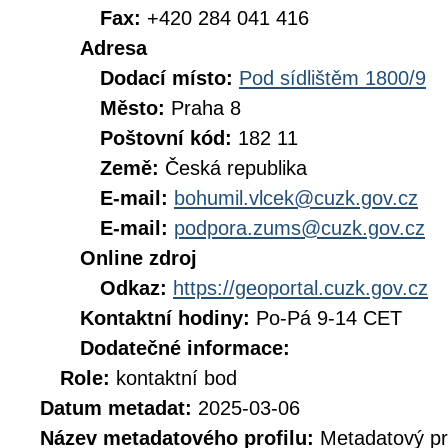
Fax:
+420 284 041 416
Adresa
Dodací místo:
Pod sídlištěm 1800/9
Město:
Praha 8
Poštovní kód:
182 11
Země:
Česká republika
E-mail:
bohumil.vlcek@cuzk.gov.cz
E-mail:
podpora.zums@cuzk.gov.cz
Online zdroj
Odkaz:
https://geoportal.cuzk.gov.cz
Kontaktní hodiny:
Po-Pá 9-14 CET
Dodatečné informace:
Role:
kontaktní bod
Datum metadat:
2025-03-06
Název metadatového profilu:
Metadatový pr