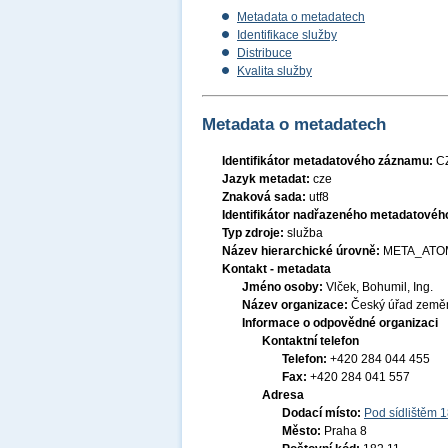
Metadata o metadatech
Identifikace služby
Distribuce
Kvalita služby
Metadata o metadatech
Identifikátor metadatového záznamu:
C
Jazyk metadat:
cze
Znaková sada:
utf8
Identifikátor nadřazeného metadatové
Typ zdroje:
služba
Název hierarchické úrovně:
META_ATO
Kontakt - metadata
Jméno osoby:
Vlček, Bohumil, Ing.
Název organizace:
Český úřad zeměm
Informace o odpovědné organizaci
Kontaktní telefon
Telefon:
+420 284 044 455
Fax:
+420 284 041 557
Adresa
Dodací místo:
Pod sídlištěm 
Město:
Praha 8