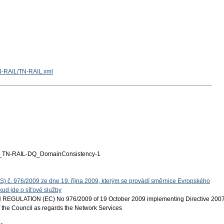
TN-RAIL/TN-RAIL.xml
TN-RAIL-DQ_DomainConsistency-1
S) č. 976/2009 ze dne 19. října 2009, kterým se provádí směrnice Evropského
ud jde o síťové služby
EGULATION (EC) No 976/2009 of 19 October 2009 implementing Directive 200
 the Council as regards the Network Services