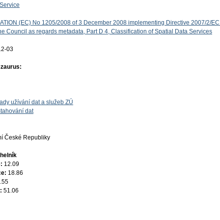
Service
ON (EC) No 1205/2008 of 3 December 2008 implementing Directive 2007/2/EC 
e Council as regards metadata, Part D 4, Classification of Spatial Data Services
12-03
ezaurus:
ady užívání dat a služeb ZÚ
tahování dat
í České Republiky
helník
e:
12.09
ce:
18.86
.55
e:
51.06