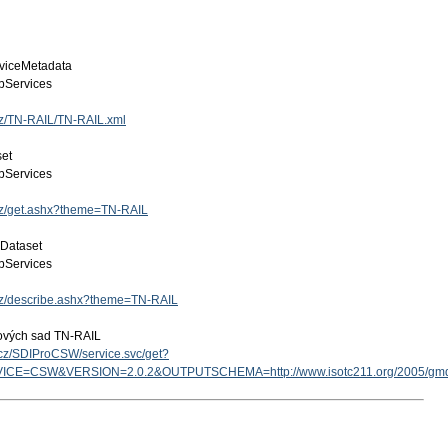
viceMetadata
Services
.cz/TN-RAIL/TN-RAIL.xml
set
Services
.cz/get.ashx?theme=TN-RAIL
 Dataset
Services
.cz/describe.ashx?theme=TN-RAIL
tových sad TN-RAIL
v.cz/SDIProCSW/service.svc/get?
ICE=CSW&VERSION=2.0.2&OUTPUTSCHEMA=http://www.isotc211.org/2005/g