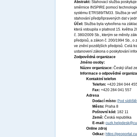
Abstrakt:
Stahovací služba poskytuje
směrnice INSPIRE pomocí technologi
systému ETRS89/TM33. Služba je veře
stahování předpřipravených dat v jed
Účel:
Služba byla vytvořena na základ
která vstoupila v platnost 15. května
č. 380/2009 Sb., kterým se měnily zák
předpisů, a zákon č. 200/1994 Sb., o
ve znění pozdějších předpisů. Celá t
ustanovení zákona o poskytování infor
Zodpovědná organizace
Jméno osoby:
Název organizace:
Český úřad ze
Informace o odpovědné organiza
Kontaktní telefon
Telefon:
+420 284 044 45
Fax:
+420 284 041 557
Adresa
Dodací místo:
Pod sídlišt
Město:
Praha 8
Poštovní kód:
182 11
Země:
Česká republika
E-mail:
cuzk.helpdesk@cu
Online zdroj
Odkaz:
https://geoportal.c