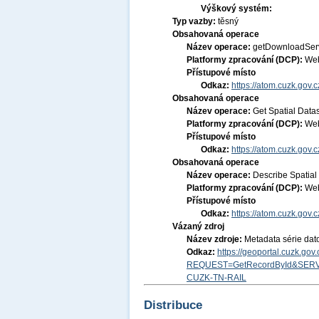
Výškový systém:
Typ vazby:
těsný
Obsahovaná operace
Název operace:
getDownloadSer
Platformy zpracování (DCP):
Web
Přístupové místo
Odkaz:
https://atom.cuzk.gov
Obsahovaná operace
Název operace:
Get Spatial Data
Platformy zpracování (DCP):
Web
Přístupové místo
Odkaz:
https://atom.cuzk.gov
Obsahovaná operace
Název operace:
Describe Spatial
Platformy zpracování (DCP):
Web
Přístupové místo
Odkaz:
https://atom.cuzk.gov
Vázaný zdroj
Název zdroje:
Metadata série da
Odkaz:
https://geoportal.cuzk.go
REQUEST=GetRecordById&SERV
CUZK-TN-RAIL
Distribuce