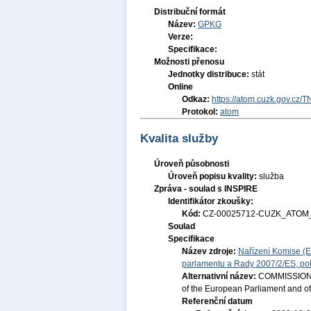
Distribuční formát
Název:
GPKG
Verze:
Specifikace:
Možnosti přenosu
Jednotky distribuce:
stát
Online
Odkaz:
https://atom.cuzk.gov.cz/
Protokol:
atom
Kvalita služby
Úroveň působnosti
Úroveň popisu kvality:
služba
Zpráva - soulad s INSPIRE
Identifikátor zkoušky:
Kód:
CZ-00025712-CUZK_ATOM_
Soulad
Specifikace
Název zdroje:
Nařízení Komise (E
parlamentu a Rady 2007/2/ES, pok
Alternativní název:
COMMISSION R
of the European Parliament and of
Referenční datum