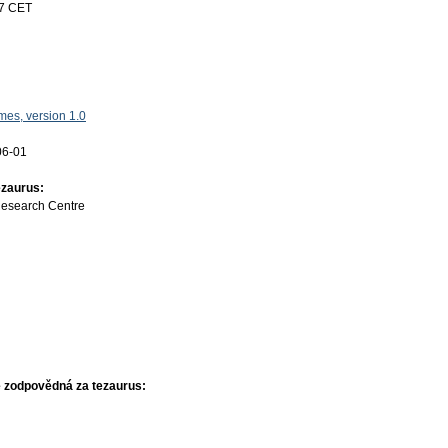
17 CET
es, version 1.0
06-01
ezaurus:
Research Centre
 zodpovědná za tezaurus: