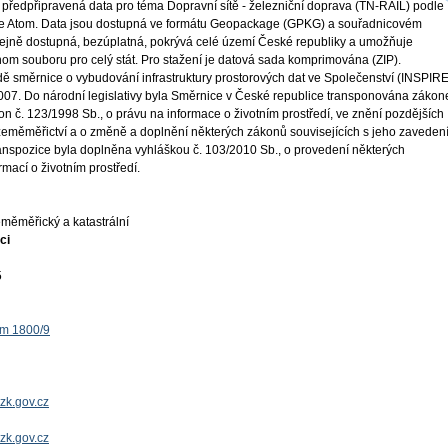
 předpřipravená data pro téma Dopravní sítě - železniční doprava (TN-RAIL) podle
e Atom. Data jsou dostupná ve formátu Geopackage (GPKG) a souřadnicovém
jně dostupná, bezúplatná, pokrývá celé území České republiky a umožňuje
nom souboru pro celý stát. Pro stažení je datová sada komprimována (ZIP).
ě směrnice o vybudování infrastruktury prostorových dat ve Společenství (INSPIRE
 2007. Do národní legislativy byla Směrnice v České republice transponována záko
on č. 123/1998 Sb., o právu na informace o životním prostředí, ve znění pozdějších
 zeměměřictví a o změně a doplnění některých zákonů souvisejících s jeho zaveden
ranspozice byla doplněna vyhláškou č. 103/2010 Sb., o provedení některých
mací o životním prostředí.
měměřický a katastrální
ci
5
ěm 1800/9
zk.gov.cz
uzk.gov.cz