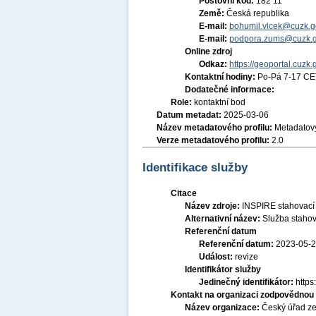
Poštovní kód:
182 11
Země:
Česká republika
E-mail:
bohumil.vlcek@cuzk.g
E-mail:
podpora.zums@cuzk.g
Online zdroj
Odkaz:
https://geoportal.cuzk.
Kontaktní hodiny:
Po-Pá 7-17 CE
Dodatečné informace:
Role:
kontaktní bod
Datum metadat:
2025-03-06
Název metadatového profilu:
Metadatový
Verze metadatového profilu:
2.0
Identifikace služby
Citace
Název zdroje:
INSPIRE stahovací 
Alternativní název:
Služba staho
Referenční datum
Referenční datum:
2023-05-
Událost:
revize
Identifikátor služby
Jedinečný identifikátor:
http
Kontakt na organizaci zodpovědnou 
Název organizace:
Český úřad ze