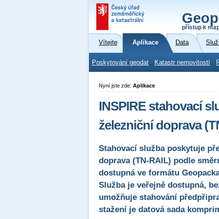
Geop
přístup k ma
Vítejte
Aplikace
Data
Služ
Poskytování geodat
Katastr nemovitostí
Nyní jste zde:
Aplikace
INSPIRE stahovací sl
železniční doprava (
Stahovací služba poskytuje pře
doprava (TN-RAIL) podle směr
dostupná ve formátu Geopack
Služba je veřejně dostupná, be
umožňuje stahování předpřipra
stažení je datová sada kompri