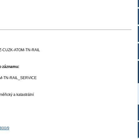
Z-CUZK-ATOM-TN-RAIL
ho záznamu:
M-TN-RAIL_SERVICE
ěřický a katastrální
1800/9