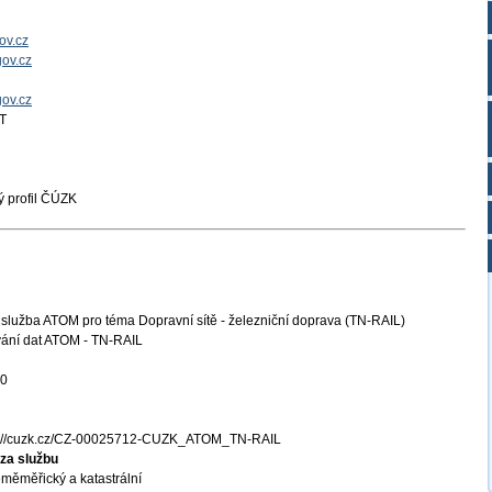
ov.cz
ov.cz
gov.cz
T
 profil ČÚZK
služba ATOM pro téma Dopravní sítě - železniční doprava (TN-RAIL)
vání dat ATOM - TN-RAIL
20
s://cuzk.cz/CZ-00025712-CUZK_ATOM_TN-RAIL
za službu
měměřický a katastrální