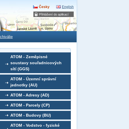
Česky
English
Přihlášení do aplikací
chiválie
ATOM - Zeměpisné
soustavy souřadnicových
sítí (GGS)
ATOM - Územní správní
jednotky (AU)
ATOM - Adresy (AD)
ATOM - Parcely (CP)
ATOM - Budovy (BU)
ATOM - Vodstvo - fyzické