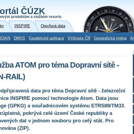
ortál ČÚZK
povým produktům a službám resortu
by
INSPIRE
Otevřená data
RÚIAN
DMVS
Geodetické aplikace
Výškopis ČR
Geografická jména
Ar
užba ATOM pro téma Dopravní sítě -
TN-RAIL)
dpřipravená data pro téma Dopravní sítě - železniční
nice INSPIRE pomocí technologie Atom. Data jsou
age (GPKG) a souřadnicovém systému ETRS89/TM33.
zúplatná, pokrývá celé území České republiky a
vených dat v jednom souboru pro celý stát. Pro
mována (ZIP).