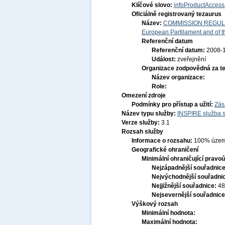
Klíčové slovo:
infoProductAccess
Oficiálně registrovaný tezaurus
Název:
COMMISSION REGULATI
European Partilament and of th
Referenční datum
Referenční datum:
2008-
Událost:
zveřejnění
Organizace zodpovědná za t
Název organizace:
Role:
Omezení zdroje
Podmínky pro přístup a užití:
Zás
Název typu služby:
INSPIRE služba s
Verze služby:
3.1
Rozsah služby
Informace o rozsahu:
100% územ
Geografické ohraničení
Minimální ohraničující pravoú
Nejzápadnější souřadnic
Nejvýchodnější souřadni
Nejjižnější souřadnice:
48
Nejsevernější souřadnic
Výškový rozsah
Minimální hodnota:
Maximální hodnota: