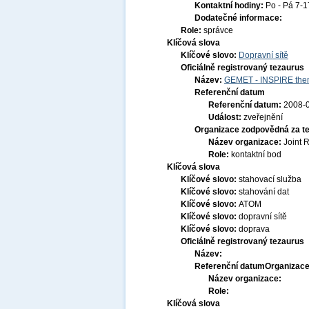
Kontaktní hodiny:
Po - Pá 7-
Dodatečné informace:
Role:
správce
Klíčová slova
Klíčové slovo:
Dopravní sítě
Oficiálně registrovaný tezaurus
Název:
GEMET - INSPIRE them
Referenční datum
Referenční datum:
2008-
Událost:
zveřejnění
Organizace zodpovědná za t
Název organizace:
Joint 
Role:
kontaktní bod
Klíčová slova
Klíčové slovo:
stahovací služba
Klíčové slovo:
stahování dat
Klíčové slovo:
ATOM
Klíčové slovo:
dopravní sítě
Klíčové slovo:
doprava
Oficiálně registrovaný tezaurus
Název:
Referenční datum
Organizace
Název organizace:
Role:
Klíčová slova