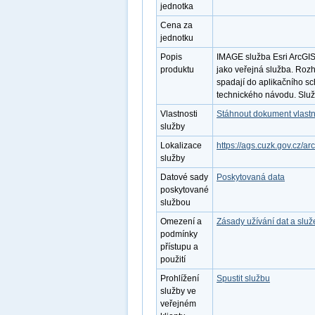
jednotka
Cena za
jednotku
Popis
IMAGE služba Esri ArcGI
produktu
jako veřejná služba. Roz
spadají do aplikačního s
technického návodu. Služb
Vlastnosti
Stáhnout dokument vlastn
služby
Lokalizace
https://ags.cuzk.gov.cz/
služby
Datové sady
Poskytovaná data
poskytované
službou
Omezení a
Zásady užívání dat a slu
podmínky
přístupu a
použití
Prohlížení
Spustit službu
služby ve
veřejném