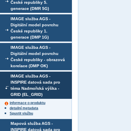
České republiky 5.
generace (DMR 5G)
IMAGE služba AGS -
Digitální model povrchu
České republiky 1.
generace (DMP 1G)
IMAGE služba AGS -
Digitální model povrchu
České republiky - obrazová
korelace (DMP OK)
IMAGE služba AGS -
INSPIRE datová sada pro
téma Nadmořská výška -
GRID (EL_GRID)
informace o produktu
detailní metadata
Spustit službu
Mapová služba AGS -
INSPIRE datová sada pro