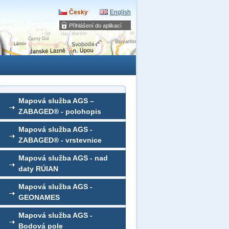
Česky
English
Přihlášení do aplikací
Mapová služba AGS –
ZABAGED® - polohopis
Mapová služba AGS -
ZABAGED® - vrstevnice
Mapová služba AGS - nad
daty RÚIAN
Mapová služba AGS -
GEONAMES
Mapová služba AGS -
Bodová pole