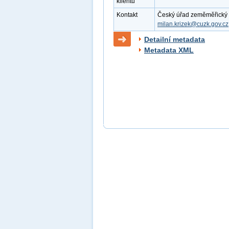
klientu
Kontakt
Český úřad zeměměřický a k
milan.krizek@cuzk.gov.cz
Detailní metadata
Metadata XML