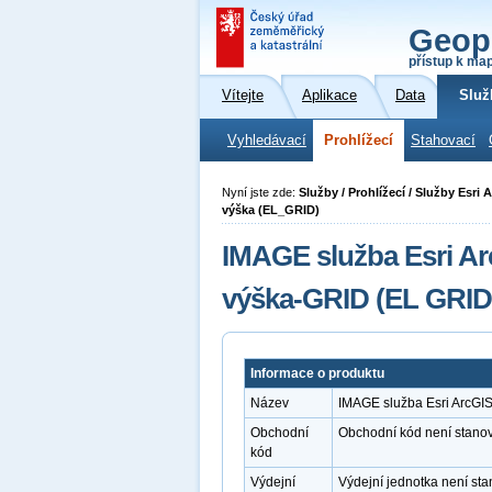
Geop
přístup k ma
Vítejte
Aplikace
Data
Služ
Vyhledávací
Prohlížecí
Stahovací
Nyní jste zde:
Služby / Prohlížecí / Služby Esr
výška (EL_GRID)
IMAGE služba Esri A
výška-GRID (EL GRID
Informace o produktu
Název
IMAGE služba Esri ArcGI
Obchodní
Obchodní kód není stano
kód
Výdejní
Výdejní jednotka není st