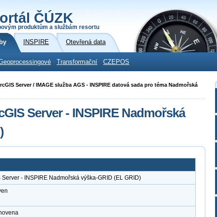
ortál ČÚZK
povým produktům a službám resortu
by
INSPIRE
Otevřená data
Geoprocessingové
Transformační
CZEPOS
i ArcGIS Server / IMAGE služba AGS - INSPIRE datová sada pro téma Nadmořská
rcGIS Server - INSPIRE Nadmořská
)
S Server - INSPIRE Nadmořská výška-GRID (EL GRID)
ven
anovena