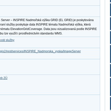
S Server – INSPIRE Nadmořská výška GRID (EL GRID) je poskytována
hraní služby poskytuje data INSPIRE tématu Nadmořská výška, která
chématu ElevationGridCoverage. Data jsou vizualizovaná podle INSPIRE
u lze využít i prostřednictvím standardu WMS.
osti služby
arcgis2/rest/services/INSPIRE_Nadmorska_vyska/ImageServer
žeb ZÚ