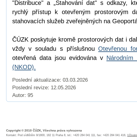
"Distribuce" a „Stahování dat" s odkazy, k
rychlý přístup k otevřeným prostorovým d
stahovacích služeb zveřejněných na Geoport
ČÚZK poskytuje kromě prostorových dat i dal
vždy v souladu s příslušnou
Otevřenou fo
otevřená data jsou evidována v
Národním 
(NKOD).
Poslední aktualizace: 03.03.2026
Poslední revize:
12.05.2026
Autor: 95
Copyright © 2010 ČÚZK, Všechna práva vyhrazena
Kontakt: Pod sídlištěm 9/1800, 182 11 Praha 8, tel.: +420 284 041 111, fax: +420 284 041 416,
Uživate