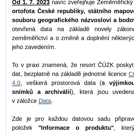
Od 1. 7. 2023
navíc zveřejňuje Zeměměřický
ortofota České republiky, státního mapov
souboru geografického názvosloví a bodo
otevřená data na základě novely zák
zeměměřictví a o změně a doplnění některýc
jeho zavedením.
To v praxi znamená, že resort ČÚZK poskyt
dat, bezplatně na základě jednotné licence
C
4.0
, veškerá prostorová data (
s výjimko
snímků a archiválií
), která jsou uvede
v záložce
Data
.
Zde je pro každou datovou sadu připrav
položek
"Informace o produktu"
, kter