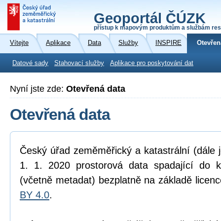
Geoportál ČÚZK
přístup k mapovým produktům a službám res
Vítejte
Aplikace
Data
Služby
INSPIRE
Otevřen
Datové sady
Stahovací služby
Aplikace pro poskytování dat
Nyní jste zde:
Otevřená data
Otevřená data
Český úřad zeměměřický a katastrální (dále 
1. 1. 2020 prostorová data spadající do 
(včetně metadat) bezplatně na základě licen
BY 4.0
.