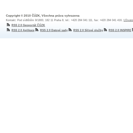
Copyright © 2010 ČÚZK, Všechna práva vyhrazena
Kontakt: Pod sídlištěm 9/1800, 182 11 Praha 8, tel.: +420 284 041 111, fax: +420 284 041 416,
Uživate
RSS 2.0 Geoportál ČÚZK
RSS 2.0 Aplikace
RSS 2.0 Datové sady
RSS 2.0 Síťové služby
RSS 2.0 INSPIRE