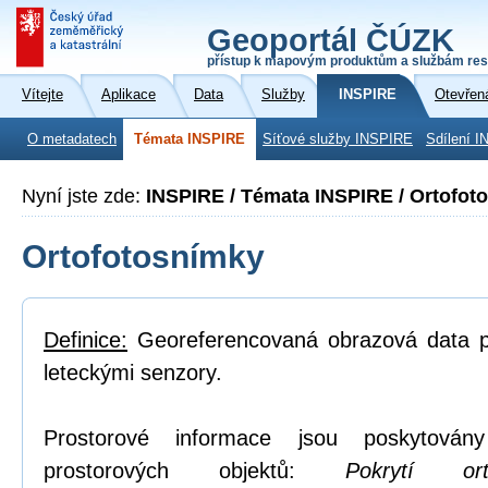
Geoportál ČÚZK
přístup k mapovým produktům a službám res
Vítejte
Aplikace
Data
Služby
INSPIRE
Otevřen
O metadatech
Témata INSPIRE
Síťové služby INSPIRE
Sdílení I
Nyní jste zde:
INSPIRE / Témata INSPIRE / Ortofot
Ortofotosnímky
Definice:
Georeferencovaná obrazová data po
leteckými senzory.
Prostorové informace jsou poskytovány
prostorových objektů:
Pokrytí or