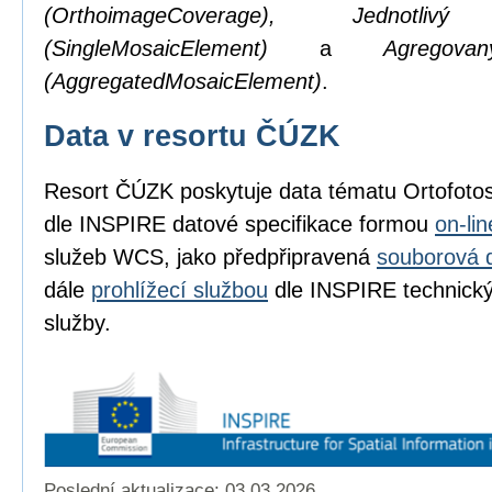
(OrthoimageCoverage), Jednotl
(SingleMosaicElement)
a
Agregov
(AggregatedMosaicElement)
.
Data v resortu ČÚZK
Resort ČÚZK poskytuje data tématu Ortofot
dle INSPIRE datové specifikace formou
on-li
služeb WCS, jako předpřipravená
souborová 
dále
prohlížecí službou
dle INSPIRE technickýc
služby.
Poslední aktualizace: 03.03.2026