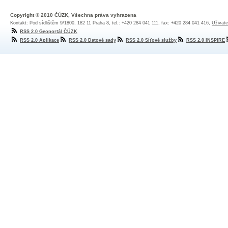
Copyright © 2010 ČÚZK, Všechna práva vyhrazena
Kontakt: Pod sídlištěm 9/1800, 182 11 Praha 8, tel.: +420 284 041 111, fax: +420 284 041 416,
Uživate
RSS 2.0 Geoportál ČÚZK
RSS 2.0 Aplikace
RSS 2.0 Datové sady
RSS 2.0 Síťové služby
RSS 2.0 INSPIRE