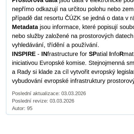
Prostorová data
jsou data v elektronické po
nepřímo odkazují na určitou polohu nebo zem
případě dat resortu ČÚZK se jedná o data v r
Metadata
jsou informace, které popisují soub
nebo služby založené na prostorových datech 
vyhledávání, třídění a používání.
INSPIRE
-
IN
frastructure for
SP
atial
I
nfo
R
mat
iniciativou Evropské komise. Stejnojmenná s
a Rady si klade za cíl vytvořit evropský legisl
vybudování evropské infrastruktury prostorov
Poslední aktualizace: 03.03.2026
Poslední revize:
03.03.2026
Autor: 95