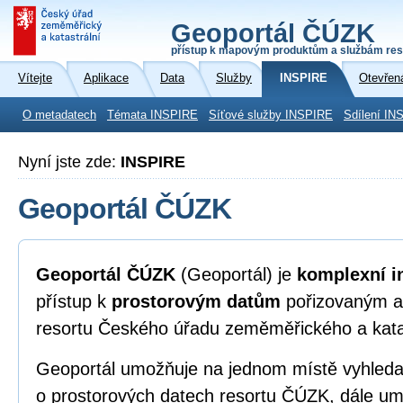
Geoportál ČÚZK
přístup k mapovým produktům a službám res
Vítejte
Aplikace
Data
Služby
INSPIRE
Otevřen
O metadatech
Témata INSPIRE
Síťové služby INSPIRE
Sdílení IN
Nyní jste zde:
INSPIRE
Geoportál ČÚZK
Geoportál ČÚZK
(Geoportál) je
komplexní i
přístup k
prostorovým datům
pořizovaným a
resortu Českého úřadu zeměměřického a kata
Geoportál umožňuje na jednom místě vyhleda
o prostorových datech resortu ČÚZK, dále umo