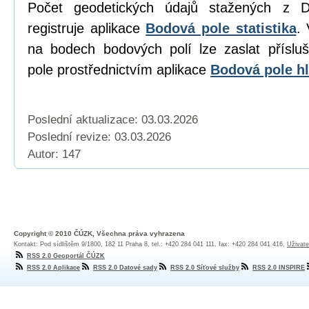
Počet geodetických údajů stažených z D
registruje aplikace
Bodová pole statistika
. 
na bodech bodových polí lze zaslat přísl
pole prostřednictvím aplikace
Bodová pole hl
Poslední aktualizace: 03.03.2026
Poslední revize:
03.03.2026
Autor: 147
Copyright © 2010 ČÚZK, Všechna práva vyhrazena
Kontakt: Pod sídlištěm 9/1800, 182 11 Praha 8, tel.: +420 284 041 111, fax: +420 284 041 416,
Uživate
RSS 2.0 Geoportál ČÚZK
RSS 2.0 Aplikace
RSS 2.0 Datové sady
RSS 2.0 Síťové služby
RSS 2.0 INSPIRE