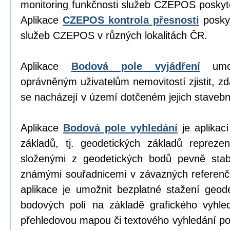
monitoring funkčnosti služeb CZEPOS poskyt
Aplikace
CZEPOS kontrola přesnosti
poskyt
služeb CZEPOS v různých lokalitách ČR.
Aplikace
Bodová pole vyjádření
umož
oprávněným uživatelům nemovitostí zjistit, z
se nacházejí v území dotčeném jejich stavební
Aplikace
Bodová pole vyhledání
je aplikací
základů, tj. geodetických základů repreze
složenými z geodetických bodů pevně stab
známými souřadnicemi v závazných referen
aplikace je umožnit bezplatné stažení geod
bodových polí na základě grafického vyhl
přehledovou mapou či textového vyhledání p