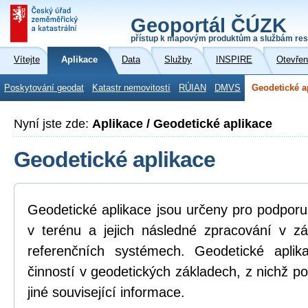
Geoportál ČÚZK
přístup k mapovým produktům a službám res
Vítejte
Aplikace
Data
Služby
INSPIRE
Otevřen
Poskytování geodat
Katastr nemovitostí
RÚIAN
DMVS
Geodetické a
Nyní jste zde:
Aplikace / Geodetické aplikace
Geodetické aplikace
Geodetické aplikace jsou určeny pro podpor
v terénu a jejich následné zpracování v z
referenčních systémech. Geodetické aplik
činností v geodetických základech, z nichž po
jiné související informace.