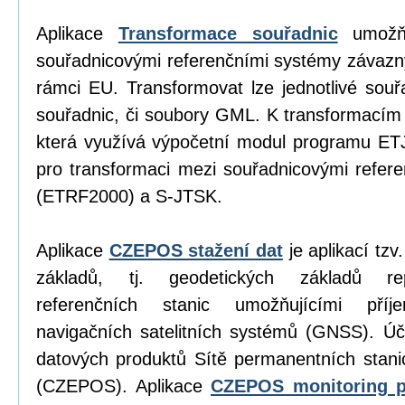
Aplikace
Transformace souřadnic
umožňu
souřadnicovými referenčními systémy závazn
rámci EU. Transformovat lze jednotlivé sou
souřadnic, či soubory GML. K transformacím
která využívá výpočetní modul programu E
pro transformaci mezi souřadnicovými refe
(ETRF2000) a S-JTSK.
Aplikace
CZEPOS stažení dat
je aplikací tz
základů, tj. geodetických základů re
referenčních stanic umožňujícími příj
navigačních satelitních systémů (GNSS). Úč
datových produktů Sítě permanentních stan
(CZEPOS). Aplikace
CZEPOS monitoring p