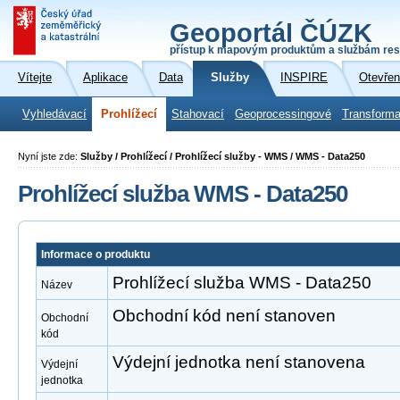
Geoportál ČÚZK
přístup k mapovým produktům a službám res
Vítejte
Aplikace
Data
Služby
INSPIRE
Otevřen
Vyhledávací
Prohlížecí
Stahovací
Geoprocessingové
Transforma
Nyní jste zde:
Služby / Prohlížecí / Prohlížecí služby - WMS / WMS - Data250
Prohlížecí služba WMS - Data250
Informace o produktu
Prohlížecí služba WMS - Data250
Název
Obchodní kód není stanoven
Obchodní
kód
Výdejní jednotka není stanovena
Výdejní
jednotka