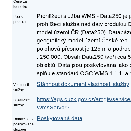
Cena za
jednotku
Prohlížecí služba WMS - Data250 je 
Popis
produktu
prohlížecí služba nad daty produktu D
model území ČR (Data250). Databáze 
geografický model území České repub
polohová přesnost je 125 m a podrob
: 250 000. Obsah Data250 tvoří cca 
objektů. Data jsou poskytována jako 
splňuje standard OGC WMS 1.1.1. a 1
Stáhnout dokument vlastnosti služby
Vlastnosti
služby
https://ags.cuzk.gov.cz/arcgis/serv
Lokalizace
služby
WmsServer?
Poskytovaná data
Datové sady
poskytované
službou