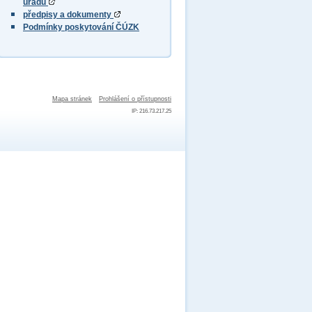
úřadu
předpisy a dokumenty
Podmínky poskytování ČÚZK
Mapa stránek
Prohlášení o přístupnosti
IP: 216.73.217.25