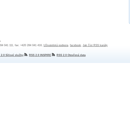
a
 284 041 111, fax: +420 284 041 416,
Uživatelská podpora
,
facebook
,
Jak číst RSS kanály
 2.0 Síťové služby
RSS 2.0 INSPIRE
RSS 2.0 Otevřená data