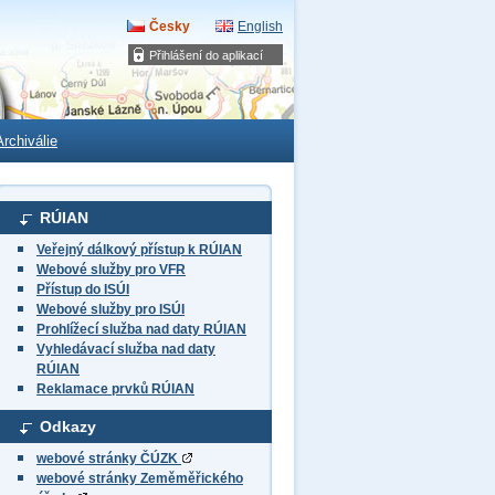
Česky
English
Přihlášení do aplikací
Archiválie
RÚIAN
Veřejný dálkový přístup k RÚIAN
Webové služby pro VFR
Přístup do ISÚI
Webové služby pro ISÚI
Prohlížecí služba nad daty RÚIAN
Vyhledávací služba nad daty
RÚIAN
Reklamace prvků RÚIAN
Odkazy
webové stránky ČÚZK
webové stránky Zeměměřického