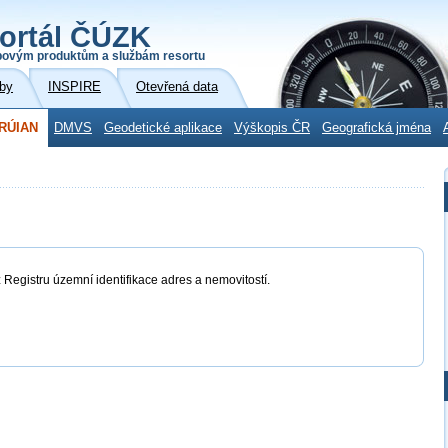
ortál ČÚZK
povým produktům a službám resortu
by
INSPIRE
Otevřená data
RÚIAN
DMVS
Geodetické aplikace
Výškopis ČR
Geografická jména
 Registru územní identifikace adres a nemovitostí.