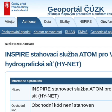
Geoportál ČÚZK
přístup k mapovým produktům a službám res
Vítejte
Aplikace
Data
Služby
INSPIRE
Otevřen
Poskytování geodat
Katastr nemovitostí
RÚIAN
DMVS
Geodetické ap
Nyní jste zde:
Aplikace
INSPIRE stahovací služba ATOM pro V
hydrografická síť (HY-NET)
Informace o produktu
INSPIRE stahovací služba ATOM pro 
Název
síť (HY-NET)
Obchodní kód není stanoven
Obchodní
kód