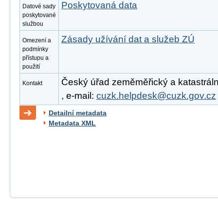
Poskytovaná data
Datové sady
poskytované
službou
Zásady užívání dat a služeb ZÚ
Omezení a
podmínky
přístupu a
použití
Český úřad zeměměřický a katastrální
Kontakt
, e-mail:
cuzk.helpdesk@cuzk.gov.cz
Detailní metadata
Metadata XML