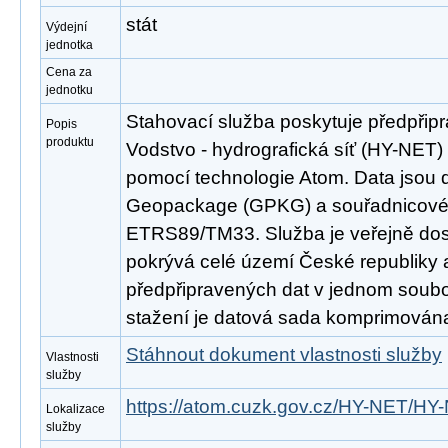
stát
Výdejní
jednotka
Cena za
jednotku
Stahovací služba poskytuje předpřip
Popis
produktu
Vodstvo - hydrografická síť (HY-NET
pomocí technologie Atom. Data jsou 
Geopackage (GPKG) a souřadnicov
ETRS89/TM33. Služba je veřejně dos
pokrývá celé území České republiky
předpřipravených dat v jednom soubor
stažení je datová sada komprimována
Stáhnout dokument vlastnosti služby
Vlastnosti
služby
https://atom.cuzk.gov.cz/HY-NET/HY
Lokalizace
služby