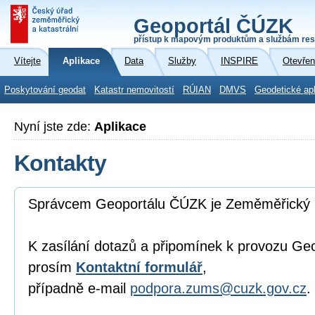
Geoportál ČÚZK
přístup k mapovým produktům a službám res
Vítejte
Aplikace
Data
Služby
INSPIRE
Otevřen
Poskytování geodat
Katastr nemovitostí
RÚIAN
DMVS
Geodetické ap
Nyní jste zde:
Aplikace
Kontakty
Správcem Geoportálu ČÚZK je Zeměměřický 
K zasílání dotazů a připomínek k provozu Ge
prosím
Kontaktní formulář
,
případně e-mail
podpora.zums@cuzk.gov.cz
.