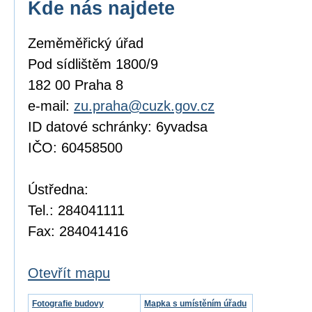
Kde nás najdete
Zeměměřický úřad
Pod sídlištěm 1800/9
182 00 Praha 8
e-mail:
zu.praha@cuzk.gov.cz
ID datové schránky: 6yvadsa
IČO: 60458500
Ústředna:
Tel.: 284041111
Fax: 284041416
Otevřít mapu
Fotografie budovy
Mapka s umístěním úřadu