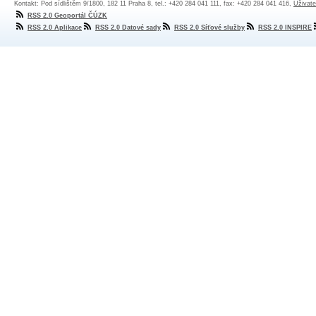
Kontakt: Pod sídlištěm 9/1800, 182 11 Praha 8, tel.: +420 284 041 111, fax: +420 284 041 416,
Uživate
RSS 2.0 Geoportál ČÚZK
RSS 2.0 Aplikace
RSS 2.0 Datové sady
RSS 2.0 Síťové služby
RSS 2.0 INSPIRE