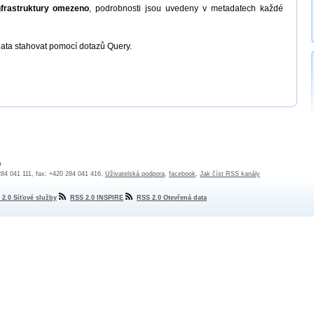
nfrastruktury omezeno
, podrobnosti jsou uvedeny v metadatech každé
ata stahovat pomocí dotazů Query.
a
 284 041 111, fax: +420 284 041 416,
Uživatelská podpora
,
facebook
,
Jak číst RSS kanály
 2.0 Síťové služby
RSS 2.0 INSPIRE
RSS 2.0 Otevřená data