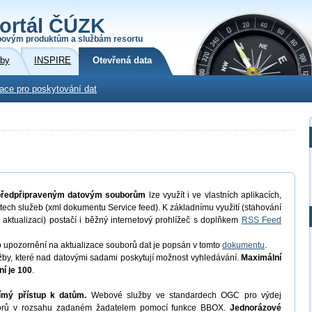
ortál ČÚZK
povým produktům a službám resortu
žby
INSPIRE
Otevřená data
kace pro poskytování dat
 předpřipraveným datovým souborům
lze využít i ve vlastních aplikacích,
ech služeb (xml dokumentu Service feed). K základnímu využití (stahování
 aktualizaci) postačí i běžný internetový prohlížeč s doplňkem
RSS Feed
o upozornění na aktualizace souborů dat je popsán v tomto
dokumentu
.
by, které nad datovými sadami poskytují možnost vyhledávání.
Maximální
í je 100
.
ímý přístup k datům.
Webové služby ve standardech OGC pro výdej
uborů v rozsahu zadaném žadatelem pomocí funkce BBOX.
Jednorázové