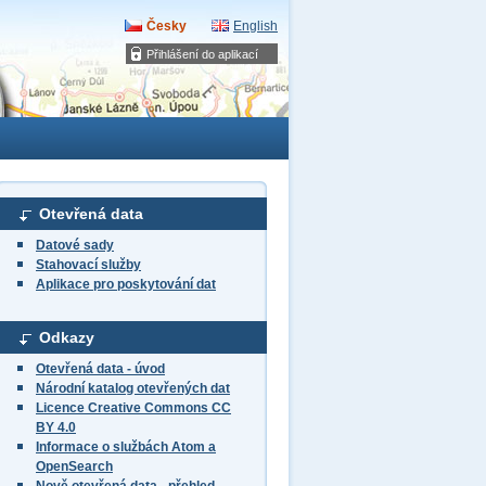
Česky
English
Přihlášení do aplikací
Otevřená data
Datové sady
Stahovací služby
Aplikace pro poskytování dat
Odkazy
Otevřená data - úvod
Národní katalog otevřených dat
Licence Creative Commons CC
BY 4.0
Informace o službách Atom a
OpenSearch