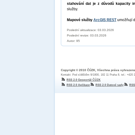
stahování dat je z důvodů kapacity i
služby.
Mapové služby
ArcGIS REST
umožňují d
Poslední aktualizace: 03.03.2026
Poslední revize:
03.03.2026
Autor: 95
Copyright © 2010 ČÚZK, Všechna práva vyhrazen
Kontakt: Pod sídlištěm 9/1800, 182 11 Praha 8, tel.: +420
RSS 2.0 Geoportál ČÚZK
RSS 2.0 Aplikace
RSS 2.0 Datové sady
RSS