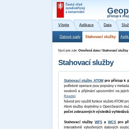
Geop
přístup k ma
Vítejte
Aplikace
Data
Slu
Datové sady
Stahovací služby
Apli
Nyní jste zde:
Otevřená data / Stahovací služby
Stahovací služby
Stahovací služby ATOM
pro přístup k
potřebné operace jsou popsány v metadat
souborů a přijímání upozornění na jejich
Reader
.
Návod pro využití funkce služeb ATOM pr
Atom služby doplněny o OpenSearch služ
počet zobrazených výsledků vyhledáván
Stahovací služby
WFS
a
WCS
pro př
interaktivně vytvořených datových so