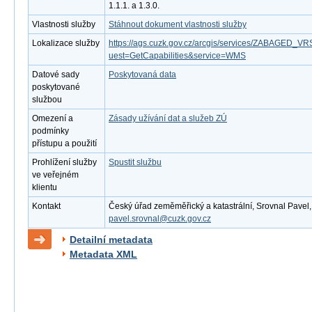
1.1.1. a 1.3.0.
Vlastnosti služby
Stáhnout dokument vlastnosti služby
Lokalizace služby
https://ags.cuzk.gov.cz/arcgis/services/ZABAGED
uest=GetCapabilities&service=WMS
Datové sady
Poskytovaná data
poskytované
službou
Omezení a
Zásady užívání dat a služeb ZÚ
podmínky
přístupu a použití
Prohlížení služby
Spustit službu
ve veřejném
klientu
Kontakt
Český úřad zeměměřický a katastrální, Srovnal Pavel, M
pavel.srovnal@cuzk.gov.cz
Detailní metadata
Metadata XML