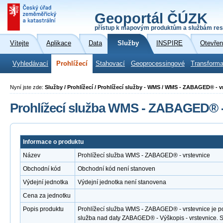
Geoportál ČÚZK
přístup k mapovým produktům a službám res
Vítejte
Aplikace
Data
Služby
INSPIRE
Otevřen
Vyhledávací
Prohlížecí
Stahovací
Geoprocessingové
Transforma
Nyní jste zde:
Služby / Prohlížecí / Prohlížecí služby - WMS / WMS - ZABAGED® - v
Prohlížecí služba WMS - ZABAGED® -
Informace o produktu
Název
Prohlížecí služba WMS - ZABAGED® - vrstevnice
Obchodní kód
Obchodní kód není stanoven
Výdejní jednotka
Výdejní jednotka není stanovena
Cena za jednotku
Popis produktu
Prohlížecí služba WMS - ZABAGED® - vrstevnice je po
služba nad daty ZABAGED® - Výškopis - vrstevnice.