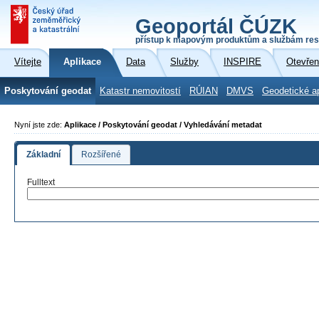
Geoportál ČÚZK
přístup k mapovým produktům a službám res
Vítejte
Aplikace
Data
Služby
INSPIRE
Otevřen
Poskytování geodat
Katastr nemovitostí
RÚIAN
DMVS
Geodetické a
Nyní jste zde:
Aplikace / Poskytování geodat / Vyhledávání metadat
Základní
Rozšířené
Fulltext