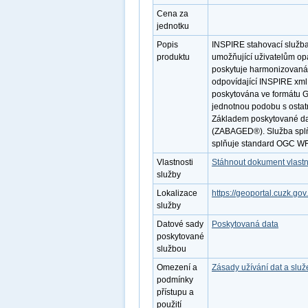
Cena za
jednotku
Popis
INSPIRE stahovací služba
produktu
umožňující uživatelům op
poskytuje harmonizovaná 
odpovídající INSPIRE xml 
poskytována ve formátu G
jednotnou podobu s ostatn
Základem poskytované dat
(ZABAGED®). Služba splňu
splňuje standard OGC WF
Vlastnosti
Stáhnout dokument vlastn
služby
Lokalizace
https://geoportal.cuzk.gov
služby
Datové sady
Poskytovaná data
poskytované
službou
Omezení a
Zásady užívání dat a slu
podmínky
přístupu a
použití