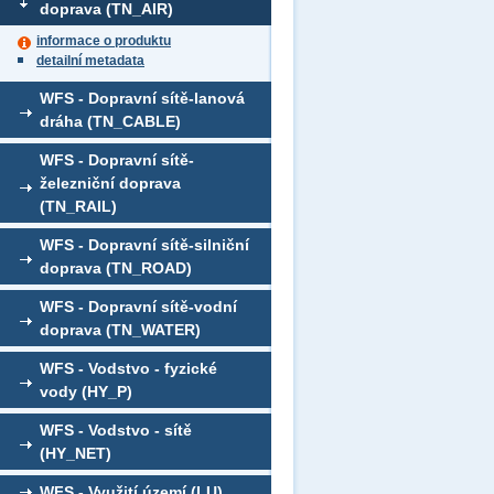
doprava (TN_AIR)
informace o produktu
detailní metadata
WFS - Dopravní sítě-lanová
dráha (TN_CABLE)
WFS - Dopravní sítě-
železniční doprava
(TN_RAIL)
WFS - Dopravní sítě-silniční
doprava (TN_ROAD)
WFS - Dopravní sítě-vodní
doprava (TN_WATER)
WFS - Vodstvo - fyzické
vody (HY_P)
WFS - Vodstvo - sítě
(HY_NET)
WFS - Využití území (LU)