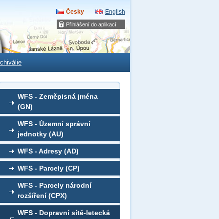
Česky
English
Přihlášení do aplikací
chiválie
WFS - Zeměpisná jména
(GN)
WFS - Územní správní
jednotky (AU)
WFS - Adresy (AD)
WFS - Parcely (CP)
WFS - Parcely národní
rozšíření (CPX)
WFS - Dopravní sítě-letecká