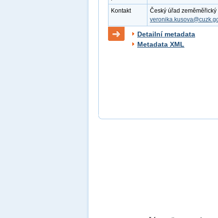
Kontakt
Český úřad zeměměřický a 
veronika.kusova@cuzk.go
Detailní metadata
Metadata XML