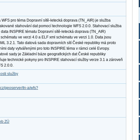
 WFS pro téma Dopravní sítě-letecká doprava (TN_AIR) je služba
akované stahování dat pomocí technologie WFS 2.0.0. Stahovací služba
data INSPIRE tématu Dopravní sítě-letecká doprava (TN_AIR)
schématu ve verzi 4.0 a ELF xml schématu ve verzi 1.0. Data jsou
ML 3.2.1. Tato datová sada dopravních sítí České republiky má proto
ími daty vytvářenými pro toto INSPIRE téma v rámci celé Evropy.
ové sady je Základní báze geografických dat České republiky
je technické pokyny pro INSPIRE stahovací služby verze 3.1 a zároveň
S 2.0.0.
osti služby
.cz/geoserver/tn-a/wfs?
žeb ZÚ