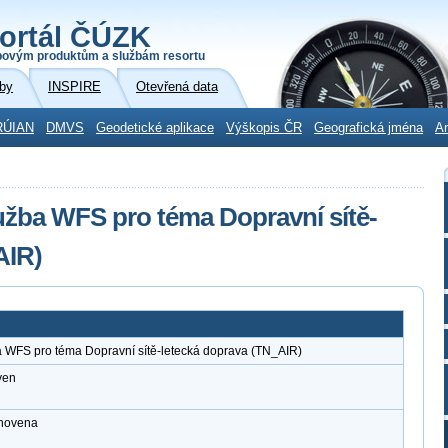
ortál ČÚZK
povým produktům a službám resortu
by
INSPIRE
Otevřená data
RÚIAN
DMVS
Geodetické aplikace
Výškopis ČR
Geografická jména
Ar
užba WFS pro téma Dopravní sítě-
AIR)
 WFS pro téma Dopravní sítě-letecká doprava (TN_AIR)
ven
anovena