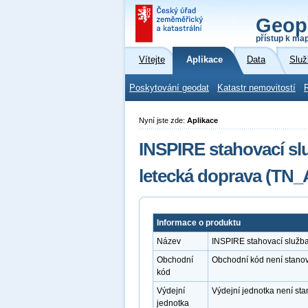
Geop
přístup k ma
Vítejte
Aplikace
Data
Služ
Poskytování geodat
Katastr nemovitostí
Nyní jste zde:
Aplikace
INSPIRE stahovací sl
letecká doprava (TN_
Informace o produktu
Název
INSPIRE stahovací služba
Obchodní
Obchodní kód není stano
kód
Výdejní
Výdejní jednotka není st
jednotka