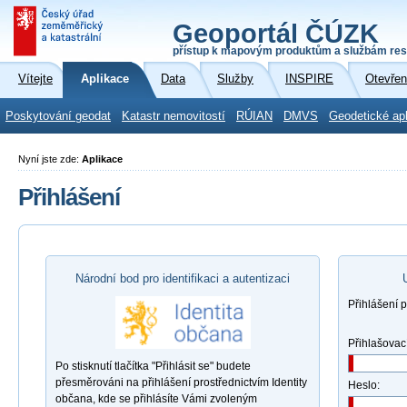
Geoportál ČÚZK
přístup k mapovým produktům a službám res
Vítejte
Aplikace
Data
Služby
INSPIRE
Otevřen
Poskytování geodat
Katastr nemovitostí
RÚIAN
DMVS
Geodetické ap
Nyní jste zde:
Aplikace
Přihlášení
Národní bod pro identifikaci a autentizaci
Přihlášení 
Přihlašovac
Po stisknutí tlačítka "Přihlásit se" budete
přesměrováni na přihlášení prostřednictvím Identity
Heslo:
občana, kde se přihlásíte Vámi zvoleným