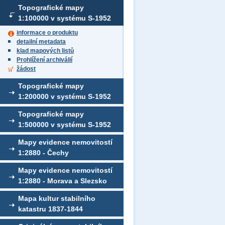
Topografické mapy
1:100000 v systému S-1952
informace o produktu
detailní metadata
klad mapových listů
Prohlížení archiválií
žádost
Topografické mapy
1:200000 v systému S-1952
Topografické mapy
1:500000 v systému S-1952
Mapy evidence nemovitostí
1:2880 - Čechy
Mapy evidence nemovitostí
1:2880 - Morava a Slezsko
Mapa kultur stabilního
katastru 1837-1844