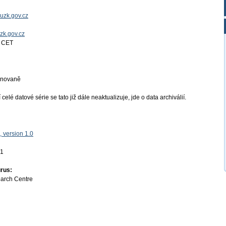
uzk.gov.cz
uzk.gov.cz
4 CET
ánovaně
elé datové série se tato již dále neaktualizuje, jde o data archiválií.
 version 1.0
01
rus:
earch Centre