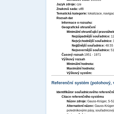
Jazyk zdroje:
cze
Znaková sada:
utf8
Tematická kategorie:
lokalizace, naviga
Rozsah dat
Informace o rozsahu:
Geografické ohraničení
Minimální ohraničující pravoúhel
Nejzápadnější souřadnice:
1
Nejvýchodnější souřadnice:
Nejjižnější souřadnice:
48.55
Nejsevernější souřadnice:
51
Časový rozsah
1951 - 1971
Výškový rozsah
Minimální hodnota:
Maximální hodnota:
Výškový systém:
Referenční systém (polohový,
Identifikátor souřadnicového referenč
Citace referenčního systému
Název zdroje:
Gauss-Krüger, S-5
Alternativní název:
Gauss-Krügero
poledníkovými pásy, souřadnicov