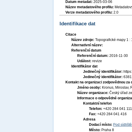
Datum metadat:
2025-03-06
Název metadatového profilu:
Metadatový
Verze metadatového profilu:
2.0
Identifikace dat
Citace
Název zdroje:
Topografické mapy 1 :
Alternativní název:
Referenční datum
Referenční datum:
2016-11-30
Událost:
revize
Identifikátor dat
Jedinečný identifikátor:
http
Jedinečný identifikátor:
6381
Kontakt na organizaci zodpovědnou za 
Jméno osoby:
Kronus, Miroslav, 
Název organizace:
Český úřad ze
Informace o odpovědné organiza
Kontaktní telefon
Telefon:
+420 284 041 111
Fax:
+420 284 041 416
Adresa
Dodací místo:
Pod sídlišt
Město:
Praha 8