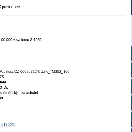
 profil ČÚZK
 100 000 v systému S-1952
s://cuzk.cz/CZ-00025712-CUZK_TMS52_100
75
data
RNDr.
měměřický a katastrální
ci
ěm 1800/9