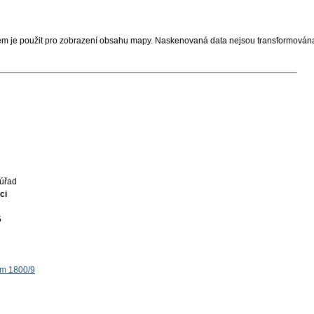
ém je použit pro zobrazení obsahu mapy. Naskenovaná data nejsou transformován
úřad
ci
5
ěm 1800/9