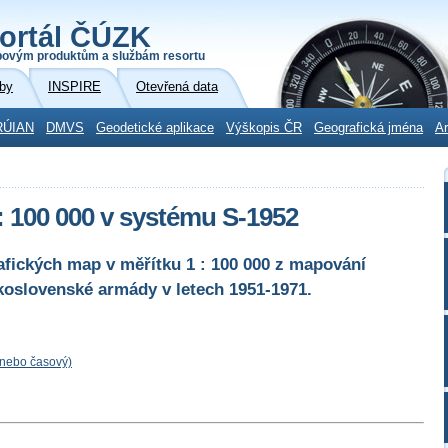
ortál ČÚZK
povým produktům a službám resortu
by
INSPIRE
Otevřená data
RÚIAN
DMVS
Geodetické aplikace
Výškopis ČR
Geografická jména
Ar
: 100 000 v systému S-1952
afických map v měřítku 1 : 100 000 z mapování
koslovenské armády v letech 1951-1971.
 nebo časový)