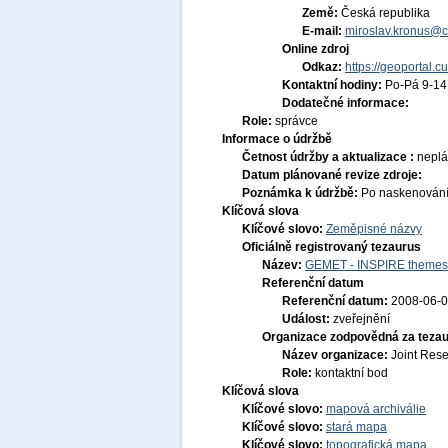
Země:
Česká republika
E-mail:
miroslav.kronus@c
Online zdroj
Odkaz:
https://geoportal.c
Kontaktní hodiny:
Po-Pá 9-1
Dodatečné informace:
Role:
správce
Informace o údržbě
Četnost údržby a aktualizace :
nepl
Datum plánované revize zdroje:
Poznámka k údržbě:
Po naskenování c
Klíčová slova
Klíčové slovo:
Zeměpisné názvy
Oficiálně registrovaný tezaurus
Název:
GEMET - INSPIRE themes,
Referenční datum
Referenční datum:
2008-06-
Událost:
zveřejnění
Organizace zodpovědná za tezau
Název organizace:
Joint Res
Role:
kontaktní bod
Klíčová slova
Klíčové slovo:
mapová archiválie
Klíčové slovo:
stará mapa
Klíčové slovo:
topografická mapa