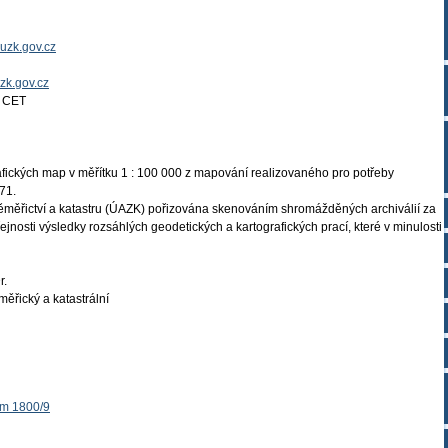
uzk.gov.cz
uzk.gov.cz
4 CET
fických map v měřítku 1 : 100 000 z mapování realizovaného pro potřeby
71.
měřictví a katastru (ÚAZK) pořizována skenováním shromážděných archiválií za
ejnosti výsledky rozsáhlých geodetických a kartografických prací, které v minulosti
r.
ěřický a katastrální
ěm 1800/9