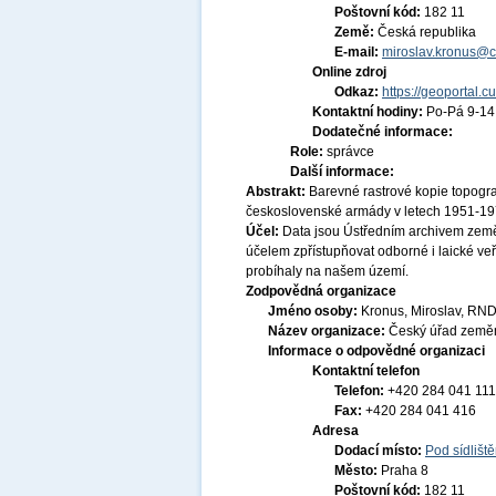
Poštovní kód:
182 11
Země:
Česká republika
E-mail:
miroslav.kronus@c
Online zdroj
Odkaz:
https://geoportal.c
Kontaktní hodiny:
Po-Pá 9-1
Dodatečné informace:
Role:
správce
Další informace:
Abstrakt:
Barevné rastrové kopie topogra
československé armády v letech 1951-19
Účel:
Data jsou Ústředním archivem země
účelem zpřístupňovat odborné i laické veř
probíhaly na našem území.
Zodpovědná organizace
Jméno osoby:
Kronus, Miroslav, RND
Název organizace:
Český úřad zeměm
Informace o odpovědné organizaci
Kontaktní telefon
Telefon:
+420 284 041 111
Fax:
+420 284 041 416
Adresa
Dodací místo:
Pod sídlišt
Město:
Praha 8
Poštovní kód:
182 11