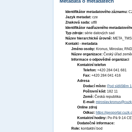
Metadata o metadatech
Identifikátor metadatového záznamu:
C
Jazyk metadat:
cze
Znaková sada:
utf8
Identifikátor nadřazeného metadatové
Typ zdroje:
série datových sad
Název hierarchické úrovně:
META_TMS
Kontakt - metadata
Jméno osoby:
Kronus, Miroslav, RND
Název organizace:
Český úřad zeměm
Informace o odpovědné organizaci
Kontaktní telefon
Telefon:
+420 284 041 681
Fax:
+420 284 041 416
Adresa
Dodací místo:
Pod sídlištěm 
Poštovní kód:
182 11
Země:
Česká republika
E-mail:
miroslav.kronus@cuzk
Online zdroj
Odkaz:
https://geoportal.cuzk.
Kontaktní hodiny:
Po-Pá 9-14 CE
Dodatečné informace:
Role:
kontaktní bod