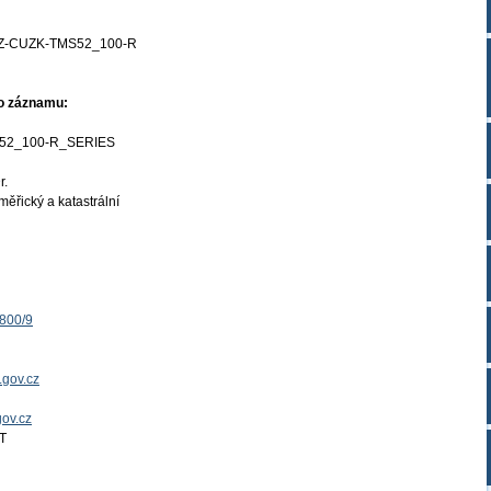
Z-CUZK-TMS52_100-R
ho záznamu:
52_100-R_SERIES
r.
ěřický a katastrální
1800/9
.gov.cz
gov.cz
T