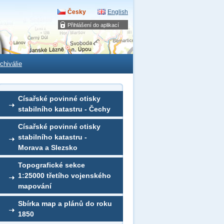
Česky
English
Přihlášení do aplikací
chiválie
Císařské povinné otisky
stabilního katastru - Čechy
Císařské povinné otisky
stabilního katastru -
Morava a Slezsko
Topografické sekce
1:25000 třetího vojenského
mapování
Sbírka map a plánů do roku
1850