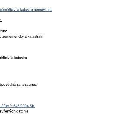
ěměřictví a katastru nemovitostí
01
rus:
d zeměměřický a katastrální
řictví a katastru
dpovědná za tezaurus:
lášky č. 645/2004 Sb.
tevřených dat:
Ne