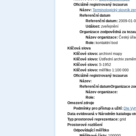
Oficiálně registrovaný tezaurus
Název:
Terminologický slovník zem
Referenční datum
Referenční datum:
2009-01-
Událost:
zveřejnění
Organizace zodpovědná za tezau
Název organizace:
Český úřa
Role:
kontaktní bod
Klíčová slova
Klíčové slovo:
archivní mapy
Klíčové slovo:
Ústřední archiv zeměmě
Klíčové slovo:
S-1952
Klíčové slovo:
měřítko 1:100 000
Oficiálně registrovaný tezaurus
Název:
Referenční datum
Organizace zo
Název organizace:
Role:
Omezení zdroje
Podmínky pro přístup a užití:
Dle Vyh
Data evidovaná v Národním katalogu o
Typ prostorové reprezentace:
grid
Prostorové rozlišení
Odpovídající měřítko
Měřítkové číslo:
100000