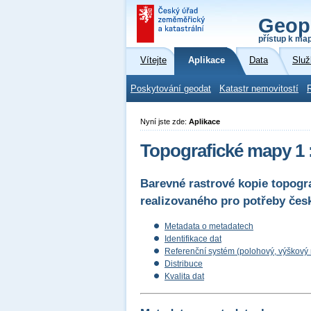
Geop
přístup k ma
Vítejte
Aplikace
Data
Služ
Poskytování geodat
Katastr nemovitostí
Nyní jste zde:
Aplikace
Topografické mapy 1 
Barevné rastrové kopie topogr
realizovaného pro potřeby čes
Metadata o metadatech
Identifikace dat
Referenční systém (polohový, výškový
Distribuce
Kvalita dat