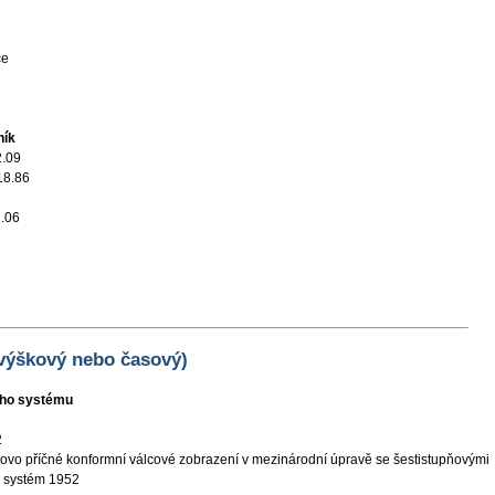
ce
ník
2.09
18.86
.06
 výškový nebo časový)
ního systému
2
vo příčné konformní válcové zobrazení v mezinárodní úpravě se šestistupňovými
ý systém 1952