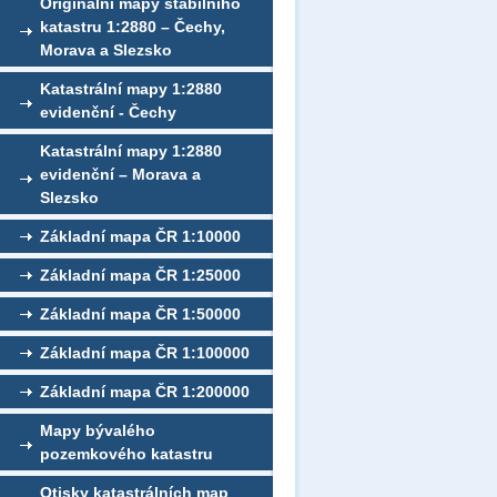
Originální mapy stabilního
katastru 1:2880 – Čechy,
Morava a Slezsko
Katastrální mapy 1:2880
evidenční - Čechy
Katastrální mapy 1:2880
evidenční – Morava a
Slezsko
Základní mapa ČR 1:10000
Základní mapa ČR 1:25000
Základní mapa ČR 1:50000
Základní mapa ČR 1:100000
Základní mapa ČR 1:200000
Mapy bývalého
pozemkového katastru
Otisky katastrálních map