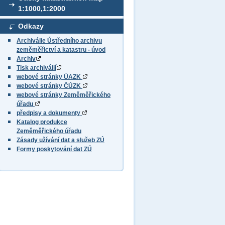
1:1000,1:2000
Odkazy
Archiválie Ústředního archivu
zeměměřictví a katastru - úvod
Archiv
Tisk archiválií
webové stránky ÚAZK
webové stránky ČÚZK
webové stránky Zeměměřického
úřadu
předpisy a dokumenty
Katalog produkce
Zeměměřického úřadu
Zásady užívání dat a služeb ZÚ
Formy poskytování dat ZÚ