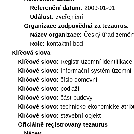
Referenční datum:
2009-01-01
Událost:
zveřejnění
Organizace zodpovědná za tezaurus:
Název organizace:
Český úřad zeměmě
Role:
kontaktní bod
Klíčová slova
Klíčové slovo:
Registr územní identifikace
Klíčové slovo:
Informační systém územní i
Klíčové slovo:
číslo domovní
Klíčové slovo:
podlaží
Klíčové slovo:
část budovy
Klíčové slovo:
technicko-ekonomické atrib
Klíčové slovo:
stavební objekt
Oficiálně registrovaný tezaurus
Název: