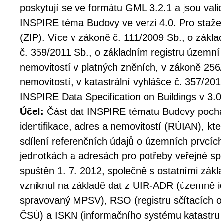
poskytují se ve formátu GML 3.2.1 a jsou val
INSPIRE téma Budovy ve verzi 4.0. Pro staž
(ZIP). Více v zákoně č. 111/2009 Sb., o zákla
č. 359/2011 Sb., o základním registru územní 
nemovitostí v platných zněních, v zákoně 256
nemovitostí, v katastrální vyhlášce č. 357/20
INSPIRE Data Specification on Buildings v 3.0
Účel:
Část dat INSPIRE tématu Budovy pochá
identifikace, adres a nemovitostí (RÚIAN), k
sdílení referenčních údajů o územních prvcí
jednotkách a adresách pro potřeby veřejné spr
spuštěn 1. 7. 2012, společně s ostatními zákl
vzniknul na základě dat z UIR-ADR (územně ide
spravovaný MPSV), RSO (registru sčítacích
ČSÚ) a ISKN (informačního systému katastru