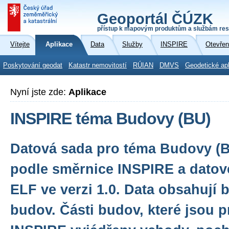
Geoportál ČÚZK
přístup k mapovým produktům a službám res
Vítejte
Aplikace
Data
Služby
INSPIRE
Otevřen
Poskytování geodat
Katastr nemovitostí
RÚIAN
DMVS
Geodetické ap
Nyní jste zde:
Aplikace
INSPIRE téma Budovy (BU)
Datová sada pro téma Budovy (
podle směrnice INSPIRE a datové
ELF ve verzi 1.0. Data obsahují 
budov. Části budov, které jsou p