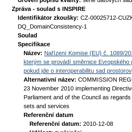
Úroveň popisu kvality:
série datových sad
Zpráva - soulad s INSPIRE
Identifikátor zkoušky:
CZ-00025712-CUZ
DQ_DomainConsistency-1
Soulad
Specifikace
Název:
Nařízení Komise (EU) č. 1089/201
kterým se provádí směrnice Evropského 
pokud jde o interoperabilitu sad prostoro
Alternativní název:
COMMISSION REGUL
23 November 2010 implementing Directiv
Parliament and of the Council as regards i
sets and services
Referenční datum
Referenční datum:
2010-12-08