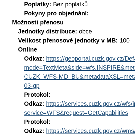
Poplatky:
Bez poplatků
Pokyny pro objednání:
Možnosti přenosu
Jednotky distribuce:
obce
Velikost přenosové jednotky v MB:
100
Online
Odkaz:
https://geoportal.cuzk.gov.cz/Def
mode=TextMeta&side=wfs.INSPIRE&met
CUZK_WFS-MD_BU&metadataXSL=metada
03-gp
Protokol:
Odkaz:
https://services.cuzk.gov.cz/wfs/
service=WFS&request=GetCapabilities
Protokol:
Odkaz:
https://services.cuzk.gov.cz/wm