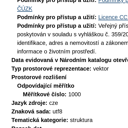
Podmínky pro přístup a užití:
Podmínky p
ČÚZK
Podmínky pro přístup a užití:
Licence CC
Podmínky pro přístup a užití:
Veřejný pří
poskytován v souladu s vyhláškou č. 359/20
identifikace, adres a nemovitostí a zákone
informace o životním prostředí.
Data evidovaná v Národním katalogu otev
Typ prostorové reprezentace:
vektor
Prostorové rozlišení
Odpovídající měřítko
Měřítkové číslo:
1000
Jazyk zdroje:
cze
Znaková sada:
utf8
Tematická kategorie:
struktura