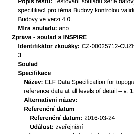
Popis testu:
Testování souladu série dat
specifikací pro téma Budovy kontrolou val
Budovy ve verzi 4.0.
Míra souladu:
ano
Zpráva - soulad s INSPIRE
Identifikátor zkoušky:
CZ-00025712-CUZ
3
Soulad
Specifikace
Název:
ELF Data Specification for topogr
reference data at all levels of detail – v. 1
Alternativní název:
Referenční datum
Referenční datum:
2016-03-24
Událost:
zveřejnění