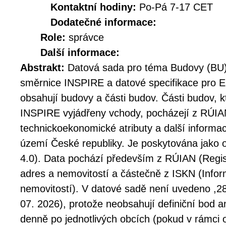
Kontaktní hodiny:
Po-Pá 7-17 CET
Dodatečné informace:
Role:
správce
Další informace:
Abstrakt:
Datová sada pro téma Budovy (BU
směrnice INSPIRE a datové specifikace pro EL
obsahují budovy a části budov. Části budov, k
INSPIRE vyjádřeny vchody, pocházejí z RÚIA
technickoekonomické atributy a další informa
území České republiky. Je poskytována jako 
4.0). Data pochází především z RÚIAN (Regist
adres a nemovitostí a částečně z ISKN (Info
nemovitostí). V datové sadě není uvedeno ,28
07. 2026), protože neobsahují definiční bod a
denně po jednotlivých obcích (pokud v rámci 