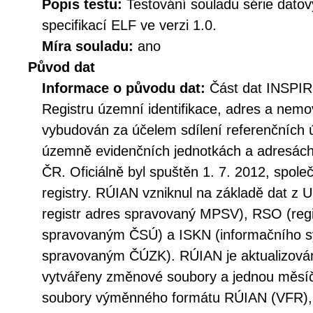
Popis testu:
Testování souladu série dato
specifikací ELF ve verzi 1.0.
Míra souladu:
ano
Původ dat
Informace o původu dat:
Část dat INSPIR
Registru územní identifikace, adres a nemov
vybudován za účelem sdílení referenčních 
územně evidenčních jednotkách a adresách 
ČR. Oficiálně byl spuštěn 1. 7. 2012, spole
registry. RÚIAN vzniknul na základě dat z 
registr adres spravovaný MPSV), RSO (regi
spravovaným ČSÚ) a ISKN (informačního sy
spravovaným ČÚZK). RÚIAN je aktualizová
vytvářeny změnové soubory a jednou měsí
soubory výměnného formátu RÚIAN (VFR), 