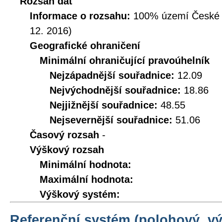
Rozsah dat
Informace o rozsahu:
100% území České Re
12. 2016)
Geografické ohraničení
Minimální ohraničující pravoúhelník
Nejzápadnější souřadnice:
12.09
Nejvýchodnější souřadnice:
18.86
Nejjižnější souřadnice:
48.55
Nejsevernější souřadnice:
51.06
Časový rozsah
-
Výškový rozsah
Minimální hodnota:
Maximální hodnota:
Výškový systém:
Referenční systém (polohový, v