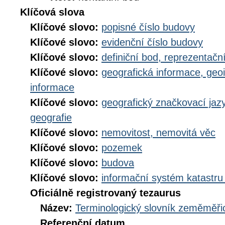
Klíčová slova
Klíčové slovo:
popisné číslo budovy
Klíčové slovo:
evidenční číslo budovy
Klíčové slovo:
definiční bod, reprezentačn
Klíčové slovo:
geografická informace, geo
informace
Klíčové slovo:
geografický značkovací jaz
geografie
Klíčové slovo:
nemovitost, nemovitá věc
Klíčové slovo:
pozemek
Klíčové slovo:
budova
Klíčové slovo:
informační systém katastru
Oficiálně registrovaný tezaurus
Název:
Terminologický slovník zeměměřic
Referenční datum