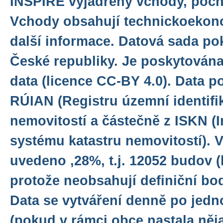
INSPIRE vyjádřeny vchody, poch
Vchody obsahují technickoekono
další informace. Datová sada po
České republiky. Je poskytována
data (licence CC-BY 4.0). Data 
RÚIAN (Registru územní identifi
nemovitostí a částečně z ISKN (
systému katastru nemovitostí). 
uvedeno ,28%, t.j. 12052 budov (k
protože neobsahují definiční bo
Data se vytváření denně po jedn
(pokud v rámci obce nastala něj