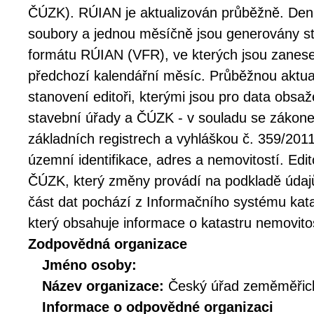
ČÚZK). RÚIAN je aktualizován průběžně. Den
soubory a jednou měsíčně jsou generovány 
formátu RÚIAN (VFR), ve kterých jsou zane
předchozí kalendářní měsíc. Průběžnou aktua
stanovení editoři, kterými jsou pro data obs
stavební úřady a ČÚZK - v souladu se zákone
základních registrech a vyhláškou č. 359/2011
územní identifikace, adres a nemovitostí. Ed
ČÚZK, který změny provádí na podkladě údajů
část dat pochází z Informačního systému kata
který obsahuje informace o katastru nemovitos
Zodpovědná organizace
Jméno osoby:
Název organizace:
Český úřad zeměměřick
Informace o odpovědné organizaci