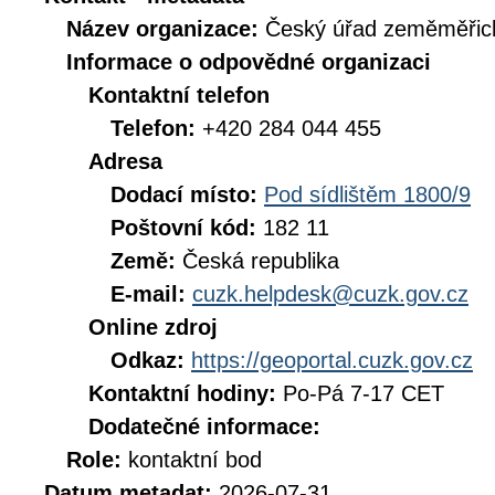
Název organizace:
Český úřad zeměměřick
Informace o odpovědné organizaci
Kontaktní telefon
Telefon:
+420 284 044 455
Adresa
Dodací místo:
Pod sídlištěm 1800/9
Poštovní kód:
182 11
Země:
Česká republika
E-mail:
cuzk.helpdesk@cuzk.gov.cz
Online zdroj
Odkaz:
https://geoportal.cuzk.gov.cz
Kontaktní hodiny:
Po-Pá 7-17 CET
Dodatečné informace:
Role:
kontaktní bod
Datum metadat:
2026-07-31