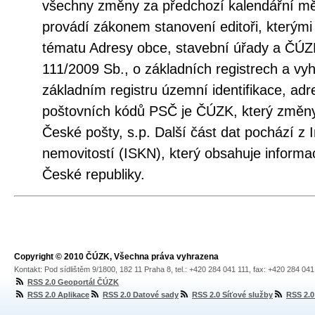
všechny změny za předchozí kalendářní měs
provádí zákonem stanovení editoři, kterými
tématu Adresy obce, stavební úřady a ČÚZ
111/2009 Sb., o základních registrech a vy
základním registru územní identifikace, adr
poštovních kódů PSČ je ČÚZK, který změny
České pošty, s.p. Další část dat pochází z
nemovitostí (ISKN), který obsahuje informa
České republiky.
Copyright © 2010 ČÚZK, Všechna práva vyhrazena
Kontakt: Pod sídlištěm 9/1800, 182 11 Praha 8, tel.: +420 284 041 111, fax: +420 284 04
RSS 2.0 Geoportál ČÚZK
RSS 2.0 Aplikace
RSS 2.0 Datové sady
RSS 2.0 Síťové služby
RSS 2.0