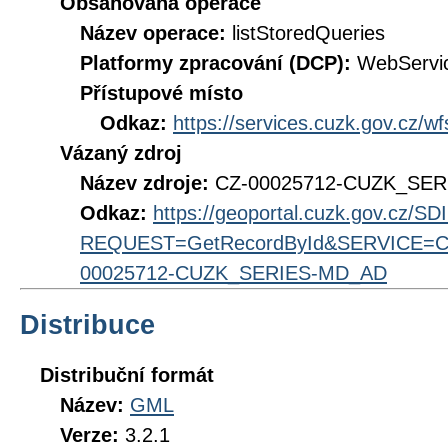
Obsahovaná operace
Název operace:
listStoredQueries
Platformy zpracování (DCP):
WebServi
Přístupové místo
Odkaz:
https://services.cuzk.gov.cz/w
Vázaný zdroj
Název zdroje:
CZ-00025712-CUZK_SE
Odkaz:
https://geoportal.cuzk.gov.cz/S
REQUEST=GetRecordById&SERVICE=CS
00025712-CUZK_SERIES-MD_AD
Distribuce
Distribuční formát
Název:
GML
Verze:
3.2.1