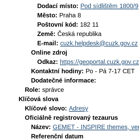
Dodací místo:
Pod sídlištěm 1800/9
Město:
Praha 8
Poštovní kód:
182 11
Země:
Česká republika
E-mail:
cuzk.helpdesk@cuzk.gov.cz
Online zdroj
Odkaz:
https://geoportal.cuzk.gov.cz
Kontaktní hodiny:
Po - Pá 7-17 CET
Dodatečné informace:
Role:
správce
Klíčová slova
Klíčové slovo:
Adresy
Oficiálně registrovaný tezaurus
Název:
GEMET - INSPIRE themes, ver
Referenční datum