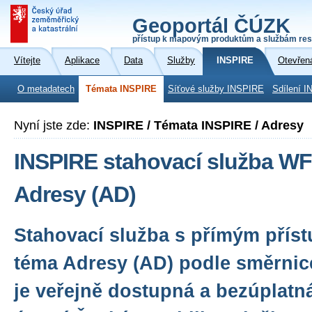
Geoportál ČÚZK
přístup k mapovým produktům a službám res
Vítejte
Aplikace
Data
Služby
INSPIRE
Otevřen
O metadatech
Témata INSPIRE
Síťové služby INSPIRE
Sdílení I
Nyní jste zde:
INSPIRE / Témata INSPIRE / Adresy
INSPIRE stahovací služba WF
Adresy (AD)
Stahovací služba s přímým přís
téma Adresy (AD) podle směrnic
je veřejně dostupná a bezúplatn