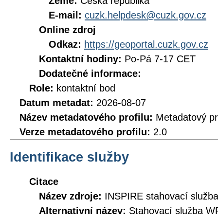
Země:
Česká republika
E-mail:
cuzk.helpdesk@cuzk.gov.cz
Online zdroj
Odkaz:
https://geoportal.cuzk.gov.cz
Kontaktní hodiny:
Po-Pá 7-17 CET
Dodatečné informace:
Role:
kontaktní bod
Datum metadat:
2026-08-07
Název metadatového profilu:
Metadatový pr
Verze metadatového profilu:
2.0
Identifikace služby
Citace
Název zdroje:
INSPIRE stahovací služb
Alternativní název:
Stahovací služba W