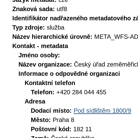
Znaková sada:
utf8
Identifikátor nadřazeného metadatového 
Typ zdroje:
služba
Název hierarchické úrovně:
META_WFS-AD
Kontakt - metadata
Jméno osoby:
Název organizace:
Český úřad zeměměřick
Informace o odpovědné organizaci
Kontaktní telefon
Telefon:
+420 284 044 455
Adresa
Dodací místo:
Pod sídlištěm 1800/9
Město:
Praha 8
Poštovní kód:
182 11