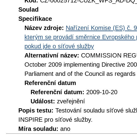
Kód:
CZ-00025712-CUZK_WFS_AD-DQ_D
Soulad
Specifikace
Název zdroje:
Nařízení Komise (ES) č. 9
kterým se provádí směrnice Evropského 
pokud jde o síťové služby
Alternativní název:
COMMISSION REGUL
October 2009 implementing Directive 20
Parliament and of the Council as regards
Referenční datum
Referenční datum:
2009-10-20
Událost:
zveřejnění
Popis testu:
Testování souladu síťové služ
INSPIRE pro síťové služby.
Míra souladu:
ano