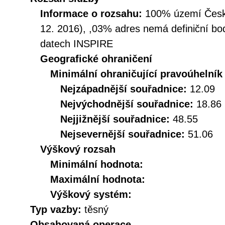
Informace o rozsahu:
100% území České
12. 2016), ,03% adres nemá definiční bo
datech INSPIRE
Geografické ohraničení
Minimální ohraničující pravoúhelník
Nejzápadnější souřadnice:
12.09
Nejvýchodnější souřadnice:
18.86
Nejjižnější souřadnice:
48.55
Nejsevernější souřadnice:
51.06
Výškový rozsah
Minimální hodnota:
Maximální hodnota:
Výškový systém:
Typ vazby:
těsný
Obsahovaná operace