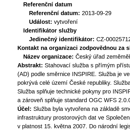
Referenční datum
Referenční datum:
2013-09-29
Událost:
vytvoření
Identifikátor služby
Jedinečný identifikátor:
CZ-000257
Kontakt na organizaci zodpovědnou za s
Název organizace:
Český úřad zeměměři
Abstrakt:
Stahovací služba s přímým přís
(AD) podle směrnice INSPIRE. Služba je ve
pokrývá celé území České republiky. Služba
Služba splňuje technické pokyny pro INSPI
a zároveň splňuje standard OGC WFS 2.0.
Účel:
Služba byla vytvořena na základě sm
infrastruktury prostorových dat ve Společen
v platnost 15. května 2007. Do národní legi