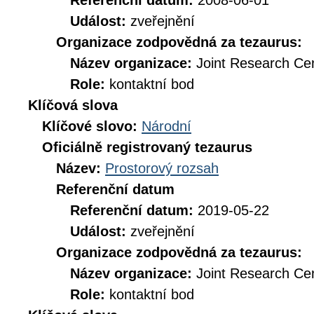
Referenční datum:
2008-06-01
Událost:
zveřejnění
Organizace zodpovědná za tezaurus:
Název organizace:
Joint Research Ce
Role:
kontaktní bod
Klíčová slova
Klíčové slovo:
Národní
Oficiálně registrovaný tezaurus
Název:
Prostorový rozsah
Referenční datum
Referenční datum:
2019-05-22
Událost:
zveřejnění
Organizace zodpovědná za tezaurus:
Název organizace:
Joint Research Ce
Role:
kontaktní bod