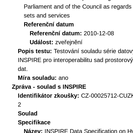
Parliament and of the Council as regards i
sets and services
Referenční datum
Referenční datum:
2010-12-08
Událost:
zveřejnění
Popis testu:
Testování souladu série datov
INSPIRE pro interoperabilitu sad prostorov
dat.
Míra souladu:
ano
Zpráva - soulad s INSPIRE
Identifikátor zkoušky:
CZ-00025712-CUZK
2
Soulad
Specifikace
Název:
INSPIRE Data Specification on Hy