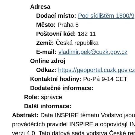
Adresa
Dodací místo:
Pod sídlištěm 1800/9
Město:
Praha 8
Poštovní kód:
182 11
Země:
Česká republika
E-mail:
vladimir.pek@cuzk.gov.cz
Online zdroj
Odkaz:
https://geoportal.cuzk.gov.cz
Kontaktní hodiny:
Po-Pá 9-14 CET
Dodatečné informace:
Role:
správce
Další informace:
Abstrakt:
Data INSPIRE tématu Vodstvo jsou
prováděcích pravidel INSPIRE a odpovídají 
verzi 4.0. Tato datová sada vodstva České re