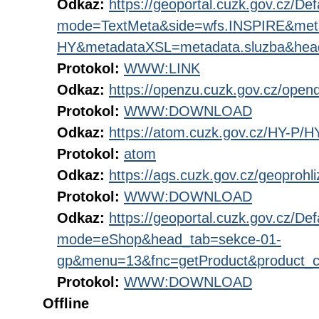
Odkaz:
https://geoportal.cuzk.gov.cz/Def
mode=TextMeta&side=wfs.INSPIRE&me
HY&metadataXSL=metadata.sluzba&hea
Protokol:
WWW:LINK
Odkaz:
https://openzu.cuzk.gov.cz/open
Protokol:
WWW:DOWNLOAD
Odkaz:
https://atom.cuzk.gov.cz/HY-P/H
Protokol:
atom
Odkaz:
https://ags.cuzk.gov.cz/geoproh
Protokol:
WWW:DOWNLOAD
Odkaz:
https://geoportal.cuzk.gov.cz/Def
mode=eShop&head_tab=sekce-01-
gp&menu=13&fnc=getProduct&product_
Protokol:
WWW:DOWNLOAD
Offline