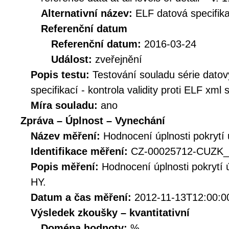
Alternativní název:
ELF datová specifika
Referenční datum
Referenční datum:
2016-03-24
Událost:
zveřejnění
Popis testu:
Testování souladu série dato
specifikací - kontrola validity proti ELF xml
Míra souladu:
ano
Zpráva – Úplnost – Vynechání
Název měření:
Hodnocení úplnosti pokrytí
Identifikace měření:
CZ-00025712-CUZK_
Popis měření:
Hodnocení úplnosti pokrytí
HY.
Datum a čas měření:
2012-11-13T12:00:0
Výsledek zkoušky – kvantitativní
Doména hodnoty:
%