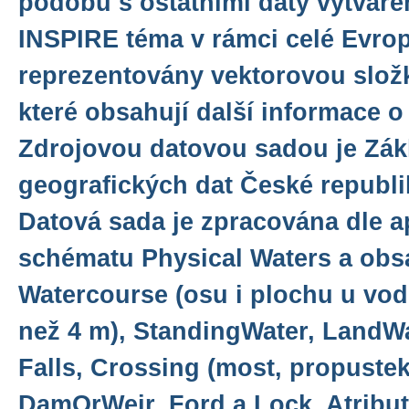
podobu s ostatními daty vytváře
INSPIRE téma v rámci celé Evrop
reprezentovány vektorovou složk
které obsahují další informace o
Zdrojovou datovou sadou je Zák
geografických dat České repub
Datová sada je zpracována dle a
schématu Physical Waters a obs
Watercourse (osu i plochu u vod
než 4 m), StandingWater, LandW
Falls, Crossing (most, propustek
DamOrWeir, Ford a Lock. Atribut