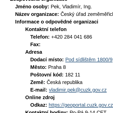
Jméno osoby:
Pek, Vladimír, Ing.
Název organizace:
Český úřad zeměměřick
Informace o odpovědné organizaci
Kontaktní telefon
Telefon:
+420 284 041 686
Fax:
Adresa
Dodací místo:
Pod sídlištěm 1800/9
Město:
Praha 8
Poštovní kód:
182 11
Země:
Česká republika
E-mail:
vladimir.pek@cuzk.gov.cz
Online zdroj
Odkaz:
https://geoportal.cuzk.gov.cz
Kontaktní hodiny:
Po-Pá 9-14 CET