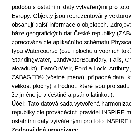
podobu s ostatními daty vytvářenými pro tot
Evropy. Objekty jsou reprezentovány vektorovo
obsahují další informace o objektech. Zdrojo
báze geografických dat České republiky (ZA
zpracována dle aplikačního schématu Physica
typu Watercourse (osu i plochu u vodních toků
StandingWater, LandWaterBoundary, Falls, Cr
akvadukt), DamOrWeir, Ford a Lock. Atributy 
ZABAGED® (včetně jména), případně data, kte
velikost plochy) a hodnot, které jsou pro sadu
že jméno je v češtině a psáno latinkou).
Účel:
Tato datová sada vytvořená harmonizac
republiky dle prováděcích pravidel INSPIRE 
ostatními daty vytvářenými pro toto INSPIRE 
Zodpovědná organizace