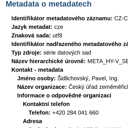
Metadata o metadatech
Identifikátor metadatového záznamu:
CZ-C
Jazyk metadat:
cze
Znaková sada:
utf8
Identifikátor nadřazeného metadatového 
Typ zdroje:
série datových sad
Název hierarchické úrovně:
META_HY-V_S
Kontakt - metadata
Jméno osoby:
Šidlichovský, Pavel, Ing.
Název organizace:
Český úřad zeměměřick
Informace o odpovědné organizaci
Kontaktní telefon
Telefon:
+420 284 041 660
Adresa