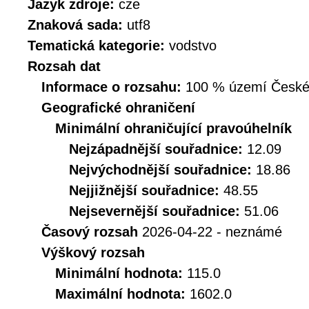
Jazyk zdroje:
cze
Znaková sada:
utf8
Tematická kategorie:
vodstvo
Rozsah dat
Informace o rozsahu:
100 % území České r
Geografické ohraničení
Minimální ohraničující pravoúhelník
Nejzápadnější souřadnice:
12.09
Nejvýchodnější souřadnice:
18.86
Nejjižnější souřadnice:
48.55
Nejsevernější souřadnice:
51.06
Časový rozsah
2026-04-22 - neznámé
Výškový rozsah
Minimální hodnota:
115.0
Maximální hodnota:
1602.0