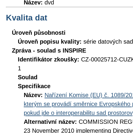
Název:
dvd
Kvalita dat
Úroveň působnosti
Úroveň popisu kvality:
série datových sad
Zpráva - soulad s INSPIRE
Identifikátor zkoušky:
CZ-00025712-CUZK
1
Soulad
Specifikace
Název:
Nařízení Komise (EU) č. 1089/201
kterým se provádí směrnice Evropského 
pokud jde o interoperabilitu sad prostoro
Alternativní název:
COMMISSION REGUL
23 November 2010 implementing Directiv