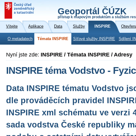
Geoportál ČÚZK
přístup k mapovým produktům a službám res
Vítejte
Aplikace
Data
Služby
INSPIRE
Otevřen
O metadatech
Témata INSPIRE
Síťové služby INSPIRE
Sdílení I
Nyní jste zde:
INSPIRE / Témata INSPIRE / Adresy
INSPIRE téma Vodstvo - Fyzi
Data INSPIRE tématu Vodstvo j
dle prováděcích pravidel INSPIR
INSPIRE xml schématu ve verzi 4
sada vodstva České republiky m