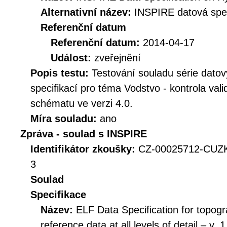
Alternativní název:
INSPIRE datová spec
Referenční datum
Referenční datum:
2014-04-17
Událost:
zveřejnění
Popis testu:
Testování souladu série dat
specifikací pro téma Vodstvo - kontrola vali
schématu ve verzi 4.0.
Míra souladu:
ano
Zpráva - soulad s INSPIRE
Identifikátor zkoušky:
CZ-00025712-CUZK
3
Soulad
Specifikace
Název:
ELF Data Specification for topogr
reference data at all levels of detail – v. 1