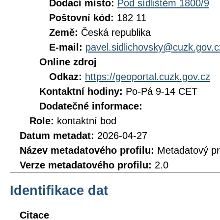
Dodací místo:
Pod sídlištěm 1800/9
Poštovní kód:
182 11
Země:
Česká republika
E-mail:
pavel.sidlichovsky@cuzk.gov.c
Online zdroj
Odkaz:
https://geoportal.cuzk.gov.cz
Kontaktní hodiny:
Po-Pá 9-14 CET
Dodatečné informace:
Role:
kontaktní bod
Datum metadat:
2026-04-27
Název metadatového profilu:
Metadatový pr
Verze metadatového profilu:
2.0
Identifikace dat
Citace