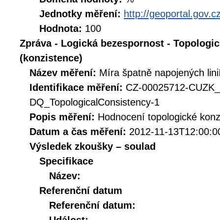
Jednotky měření:
http://geoportal.gov.c
Hodnota:
100
Zpráva - Logická bezespornost - Topologi
(konzistence)
Název měření:
Míra špatně napojených lini
Identifikace měření:
CZ-00025712-CUZK_
DQ_TopologicalConsistency-1
Popis měření:
Hodnocení topologické konz
Datum a čas měření:
2012-11-13T12:00:0
Výsledek zkoušky – soulad
Specifikace
Název:
Referenční datum
Referenční datum: