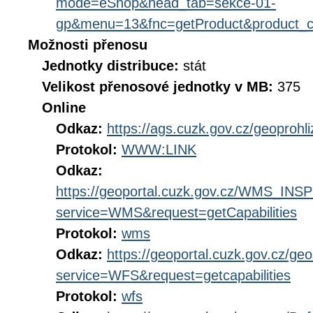
mode=eShop&head_tab=sekce-01-
gp&menu=13&fnc=getProduct&product_
Možnosti přenosu
Jednotky distribuce:
stát
Velikost přenosové jednotky v MB:
375
Online
Odkaz:
https://ags.cuzk.gov.cz/geoproh
Protokol:
WWW:LINK
Odkaz:
https://geoportal.cuzk.gov.cz/WMS_IN
service=WMS&request=getCapabilities
Protokol:
wms
Odkaz:
https://geoportal.cuzk.gov.cz/ge
service=WFS&request=getcapabilities
Protokol:
wfs