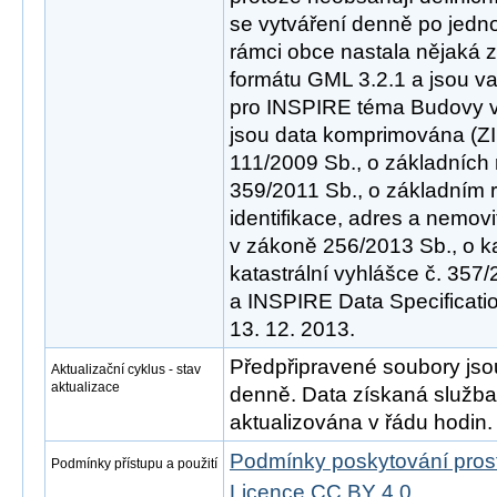
se vytváření denně po jedno
rámci obce nastala nějaká z
formátu GML 3.2.1 a jsou va
pro INSPIRE téma Budovy ve
jsou data komprimována (ZI
111/2009 Sb., o základních 
359/2011 Sb., o základním 
identifikace, adres a nemovi
v zákoně 256/2013 Sb., o ka
katastrální vyhlášce č. 357
a INSPIRE Data Specificatio
13. 12. 2013.
Předpřipravené soubory js
Aktualizační cyklus - stav
aktualizace
denně. Data získaná služ
aktualizována v řádu hodin.
Podmínky poskytování pros
Podmínky přístupu a použití
Licence CC BY 4.0