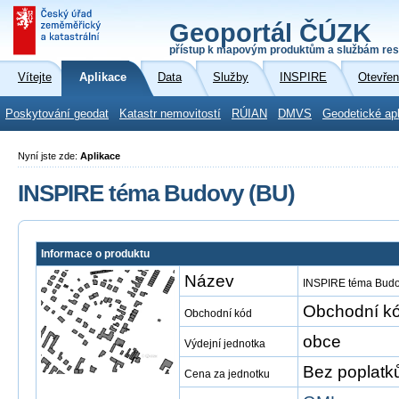
Geoportál ČÚZK
přístup k mapovým produktům a službám res
Vítejte
Aplikace
Data
Služby
INSPIRE
Otevřen
Poskytování geodat
Katastr nemovitostí
RÚIAN
DMVS
Geodetické ap
Nyní jste zde:
Aplikace
INSPIRE téma Budovy (BU)
Informace o produktu
Název
INSPIRE téma Budo
Obchodní kó
Obchodní kód
obce
Výdejní jednotka
Bez poplatk
Cena za jednotku