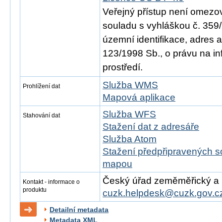
Veřejný přístup není omezo
souladu s vyhláškou č. 359/
územní identifikace, adres 
123/1998 Sb., o právu na in
prostředí.
Služba WMS
Prohlížení dat
Mapová aplikace
Služba WFS
Stahování dat
Stažení dat z adresáře
Služba Atom
Stažení předpřipravených s
mapou
Český úřad zeměměřický a ka
Kontakt - informace o
produktu
cuzk.helpdesk@cuzk.gov.c
Detailní metadata
Metadata XML