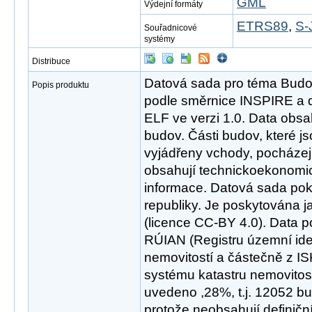
GML
Výdejní formáty
ETRS89
,
S-
Souřadnicové
systémy
Distribuce
Datová sada pro téma Bud
Popis produktu
podle směrnice INSPIRE a d
ELF ve verzi 1.0. Data obsa
budov. Části budov, které j
vyjádřeny vchody, pocháze
obsahují technickoekonomick
informace. Datová sada po
republiky. Je poskytována j
(licence CC-BY 4.0). Data 
RÚIAN (Registru územní iden
nemovitostí a částečně z I
systému katastru nemovitost
uvedeno ,28%, t.j. 12052 bu
protože neobsahují definičn