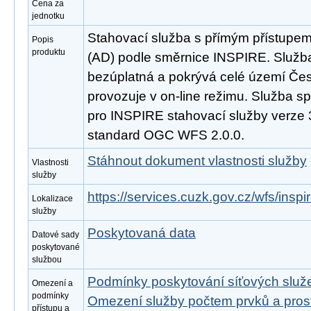
Cena za
jednotku
Stahovací služba s přímým přístupe
Popis
produktu
(AD) podle směrnice INSPIRE. Služba
bezúplatná a pokrývá celé území Čes
provozuje v on-line režimu. Služba s
pro INSPIRE stahovací služby verze 
standard OGC WFS 2.0.0.
Stáhnout dokument vlastnosti služby
Vlastnosti
služby
https://services.cuzk.gov.cz/wfs/insp
Lokalizace
služby
Poskytovaná data
Datové sady
poskytované
službou
Podmínky poskytování síťových slu
Omezení a
podmínky
Omezení služby počtem prvků a pro
přístupu a