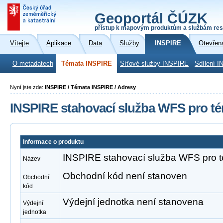
Geoportál ČÚZK
přístup k mapovým produktům a službám res
Vítejte
Aplikace
Data
Služby
INSPIRE
Otevřen
O metadatech
Témata INSPIRE
Síťové služby INSPIRE
Sdílení I
Nyní jste zde:
INSPIRE / Témata INSPIRE / Adresy
INSPIRE stahovací služba WFS pro t
Informace o produktu
INSPIRE stahovací služba WFS pro 
Název
Obchodní kód není stanoven
Obchodní
kód
Výdejní jednotka není stanovena
Výdejní
jednotka