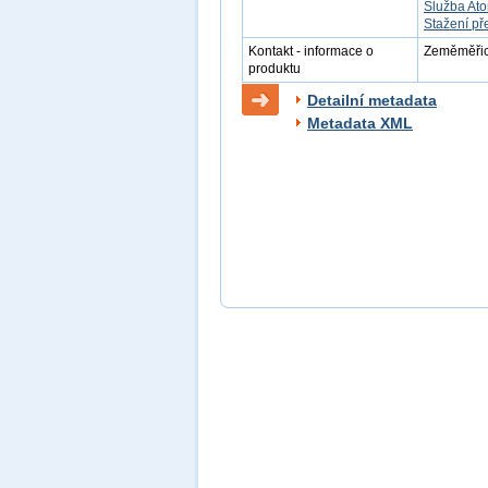
Služba At
Stažení př
Kontakt - informace o
Zeměměřick
produktu
Detailní metadata
Metadata XML