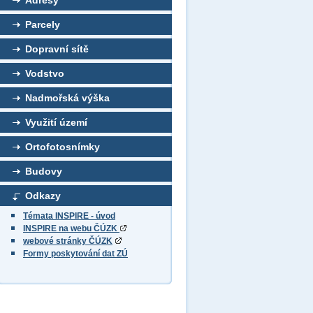
Adresy
Parcely
Dopravní sítě
Vodstvo
Nadmořská výška
Využití území
Ortofotosnímky
Budovy
Odkazy
Témata INSPIRE - úvod
INSPIRE na webu ČÚZK
webové stránky ČÚZK
Formy poskytování dat ZÚ