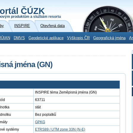
ortál ČÚZK
povým produktům a službám resortu
by
INSPIRE
Otevřená data
RÚIAN
DMVS
Geodetické aplikace
Výškopis ČR
Geografická jména
Ar
sná jména (GN)
INSPIRE téma Zeměpisná jména (GN)
kód
63711
dnotka
stát
ednotku
Bez poplatků
rmáty
GPKG
ové systémy
ETRS89 / UTM zone 33N (N-E)