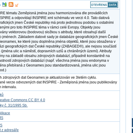
IRE tématu Zeměpisná jména jsou harmonizována dle prováděcích
NSPIRE a odpovídají INSPIRE xml schématu ve verzi 4.0. Tato datová
afických jmen České republiky má proto jednotnou podobu s ostatními
řenými pro toto INSPIRE téma v rámci celé Evropy. Objekty jsou
vány vektorovou (bodovou) složkou s atributy, které obsahují další
o jménech. Základem datové sady je databáze geografických jmen České
Geonames, ke které jsou doplněna jména objektů, které jsou obsažena v
ázi geografických dat České republiky (ZABAGED®), ale nejsou součástí
jména ulic a náměstí, dopravních uzlů a chráněných území). Atributy
ěny na základě obsahu zdrojových databází, případně konstantně na
astností zdrojových databází (např. všechna jména jsou endonyma v
ména přebíraná z Geonames jsou standardizovaná, jména ulic jsou
pod.)
h zdrojových dat Geonames je aktualizován ve 3letém cyklu.
ané verze odvozených dat INSPIRE - Zeměpisná jména jsou publikovány
 intervalu.
tků
reative Commons CC BY 4.0
ky č. 31/1995 Sb.
likace
MS
FS
t z adresáře