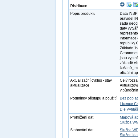
Distribuce
Popis produktu
Data INSP
pravidel I
sada geogr
daty vytvá
reprezento
informace 
republiky 
Základní b
Geonames (
jsou vypln
základě vl
češtině, j
oficiální a
Aktualizační cyklus - stav
Celý rozsa
aktualizace
Aktualizov
v půlročním
Podmínky přístupu a použití
Bez popla
Licence C
Dle Vyhláš
Prohlížení dat
Mapová ap
Služba W
Stahování dat
Služba W
Stažení da