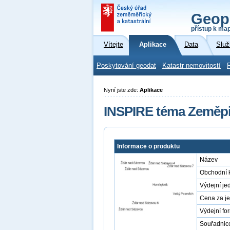
Geop
přístup k ma
Vítejte
Aplikace
Data
Služ
Poskytování geodat
Katastr nemovitostí
Nyní jste zde:
Aplikace
INSPIRE téma Zeměpi
Informace o produktu
Název
Obchodní 
Výdejní je
Cena za j
Výdejní fo
Souřadnic