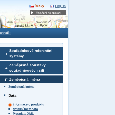
Česky
English
Přihlášení do aplikací
chiválie
Souřadnicové referenční
systémy
Zeměpisné soustavy
souřadnicových sítí
Zeměpisná jména
Zeměpisná jména
Data
informace o produktu
detailní metadata
Metadata XML