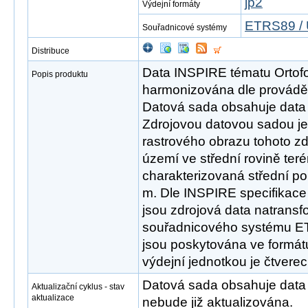
jp2
Výdejní formáty
ETRS89 / 
Souřadnicové systémy
Distribuce
Data INSPIRE tématu Ortof
Popis produktu
harmonizována dle provádě
Datová sada obsahuje data 
Zdrojovou datovou sadou je 
rastrového obrazu tohoto z
území ve střední rovině ter
charakterizovaná střední p
m. Dle INSPIRE specifikace
jsou zdrojová data natrans
souřadnicového systému 
jsou poskytována ve formát
výdejní jednotkou je čtvere
Datová sada obsahuje data 
Aktualizační cyklus - stav
aktualizace
nebude již aktualizována.