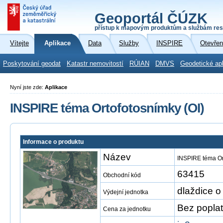
Geoportál ČÚZK
přístup k mapovým produktům a službám res
Vítejte
Aplikace
Data
Služby
INSPIRE
Otevřen
Poskytování geodat
Katastr nemovitostí
RÚIAN
DMVS
Geodetické ap
Nyní jste zde:
Aplikace
INSPIRE téma Ortofotosnímky (OI)
Informace o produktu
Název
INSPIRE téma Or
63415
Obchodní kód
dlaždice o
Výdejní jednotka
Bez popla
Cena za jednotku