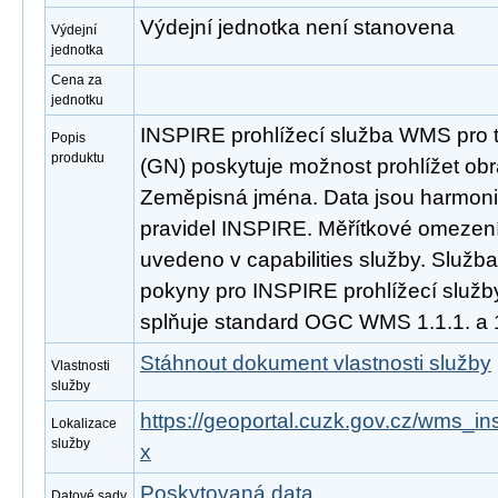
Výdejní jednotka není stanovena
Výdejní
jednotka
Cena za
jednotku
INSPIRE prohlížecí služba WMS pro
Popis
produktu
(GN) poskytuje možnost prohlížet ob
Zeměpisná jména. Data jsou harmoni
pravidel INSPIRE. Měřítkové omezení 
uvedeno v capabilities služby. Služb
pokyny pro INSPIRE prohlížecí služby
splňuje standard OGC WMS 1.1.1. a 1
Stáhnout dokument vlastnosti služby
Vlastnosti
služby
https://geoportal.cuzk.gov.cz/wms_i
Lokalizace
služby
x
Poskytovaná data
Datové sady