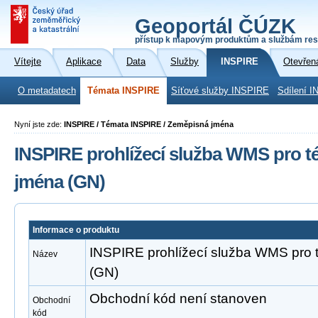
Geoportál ČÚZK
přístup k mapovým produktům a službám res
Vítejte
Aplikace
Data
Služby
INSPIRE
Otevřen
O metadatech
Témata INSPIRE
Síťové služby INSPIRE
Sdílení I
Nyní jste zde:
INSPIRE / Témata INSPIRE / Zeměpisná jména
INSPIRE prohlížecí služba WMS pro 
jména (GN)
Informace o produktu
INSPIRE prohlížecí služba WMS pro
Název
(GN)
Obchodní kód není stanoven
Obchodní
kód