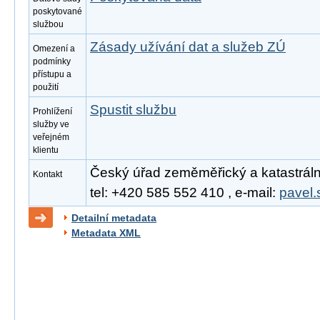
poskytované
službou
Zásady užívání dat a služeb ZÚ
Omezení a
podmínky
přístupu a
použití
Spustit službu
Prohlížení
služby ve
veřejném
klientu
Český úřad zeměměřický a katastrální
Kontakt
tel: +420 585 552 410 , e-mail:
pavel.
Detailní metadata
Metadata XML