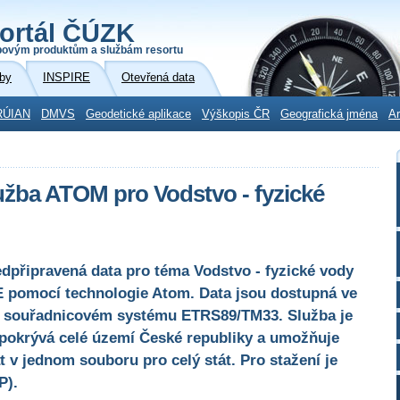
ortál ČÚZK
povým produktům a službám resortu
by
INSPIRE
Otevřená data
RÚIAN
DMVS
Geodetické aplikace
Výškopis ČR
Geografická jména
Ar
užba ATOM pro Vodstvo - fyzické
edpřipravená data pro téma Vodstvo - fyzické vody
E pomocí technologie Atom. Data jsou dostupná ve
 souřadnicovém systému ETRS89/TM33. Služba je
 pokrývá celé území České republiky a umožňuje
 v jednom souboru pro celý stát. Pro stažení je
P).