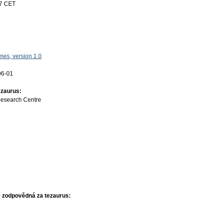
17 CET
es, version 1.0
06-01
ezaurus:
Research Centre
 zodpovědná za tezaurus: