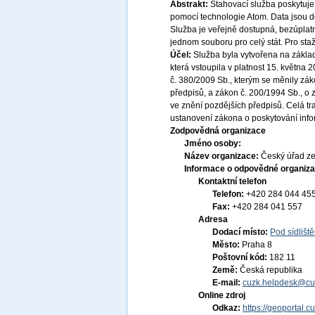
Abstrakt:
Stahovací služba poskytuje
pomocí technologie Atom. Data jsou
Služba je veřejně dostupná, bezúplat
jednom souboru pro celý stát. Pro sta
Účel:
Služba byla vytvořena na základ
která vstoupila v platnost 15. května
č. 380/2009 Sb., kterým se měnily zák
předpisů, a zákon č. 200/1994 Sb., o
ve znění pozdějších předpisů. Celá t
ustanovení zákona o poskytování infor
Zodpovědná organizace
Jméno osoby:
Název organizace:
Český úřad ze
Informace o odpovědné organiza
Kontaktní telefon
Telefon:
+420 284 044 45
Fax:
+420 284 041 557
Adresa
Dodací místo:
Pod sídlišt
Město:
Praha 8
Poštovní kód:
182 11
Země:
Česká republika
E-mail:
cuzk.helpdesk@cu
Online zdroj
Odkaz:
https://geoportal.c