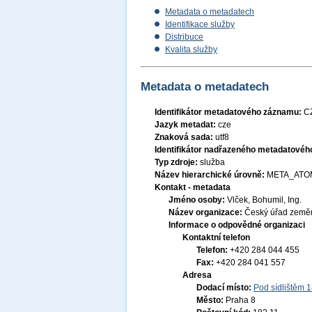
Metadata o metadatech
Identifikace služby
Distribuce
Kvalita služby
Metadata o metadatech
Identifikátor metadatového záznamu:
C
Jazyk metadat:
cze
Znaková sada:
utf8
Identifikátor nadřazeného metadatové
Typ zdroje:
služba
Název hierarchické úrovně:
META_ATO
Kontakt - metadata
Jméno osoby:
Vlček, Bohumil, Ing.
Název organizace:
Český úřad zeměm
Informace o odpovědné organizaci
Kontaktní telefon
Telefon:
+420 284 044 455
Fax:
+420 284 041 557
Adresa
Dodací místo:
Pod sídlištěm 
Město:
Praha 8