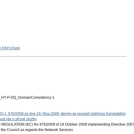
Y-P/HY-P.xml
HY-P-DQ_DomainConsistency-1
S) č. 976/2009 ze dne 19. října 2009, kterým se provádí směrnice Evropského
ud jde o síťové služby
EGULATION (EC) No 976/2009 of 19 October 2009 implementing Directive 200
 the Council as regards the Network Services