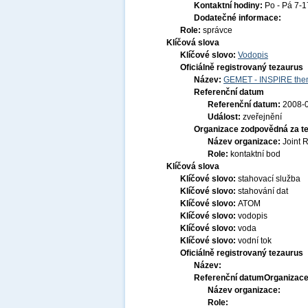
Kontaktní hodiny:
Po - Pá 7-
Dodatečné informace:
Role:
správce
Klíčová slova
Klíčové slovo:
Vodopis
Oficiálně registrovaný tezaurus
Název:
GEMET - INSPIRE them
Referenční datum
Referenční datum:
2008-
Událost:
zveřejnění
Organizace zodpovědná za t
Název organizace:
Joint 
Role:
kontaktní bod
Klíčová slova
Klíčové slovo:
stahovací služba
Klíčové slovo:
stahování dat
Klíčové slovo:
ATOM
Klíčové slovo:
vodopis
Klíčové slovo:
voda
Klíčové slovo:
vodní tok
Oficiálně registrovaný tezaurus
Název:
Referenční datum
Organizace
Název organizace:
Role: