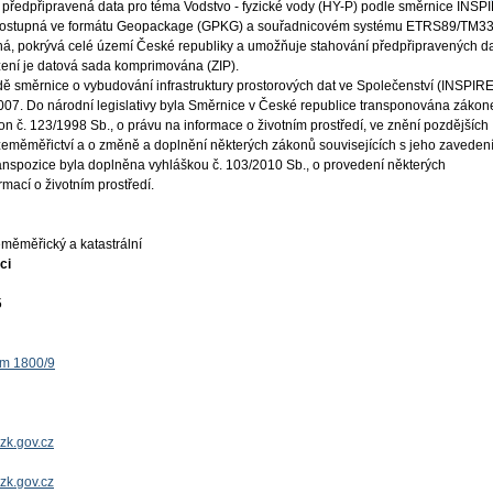
 předpřipravená data pro téma Vodstvo - fyzické vody (HY-P) podle směrnice INSP
 dostupná ve formátu Geopackage (GPKG) a souřadnicovém systému ETRS89/TM33
ná, pokrývá celé území České republiky a umožňuje stahování předpřipravených da
žení je datová sada komprimována (ZIP).
ě směrnice o vybudování infrastruktury prostorových dat ve Společenství (INSPIRE
 2007. Do národní legislativy byla Směrnice v České republice transponována záko
on č. 123/1998 Sb., o právu na informace o životním prostředí, ve znění pozdějších
 zeměměřictví a o změně a doplnění některých zákonů souvisejících s jeho zaveden
ranspozice byla doplněna vyhláškou č. 103/2010 Sb., o provedení některých
mací o životním prostředí.
měměřický a katastrální
ci
5
ěm 1800/9
zk.gov.cz
uzk.gov.cz