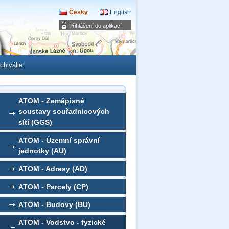
Česky
English
Přihlášení do aplikací
chiválie
ATOM - Zeměpisné
soustavy souřadnicových
sítí (GGS)
ATOM - Územní správní
jednotky (AU)
ATOM - Adresy (AD)
ATOM - Parcely (CP)
ATOM - Budovy (BU)
ATOM - Vodstvo - fyzické