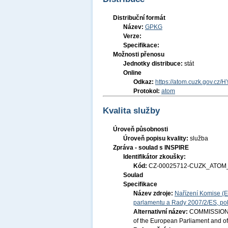
Distribuční formát
Název:
GPKG
Verze:
Specifikace:
Možnosti přenosu
Jednotky distribuce:
stát
Online
Odkaz:
https://atom.cuzk.gov.cz/H
Protokol:
atom
Kvalita služby
Úroveň působnosti
Úroveň popisu kvality:
služba
Zpráva - soulad s INSPIRE
Identifikátor zkoušky:
Kód:
CZ-00025712-CUZK_ATOM_
Soulad
Specifikace
Název zdroje:
Nařízení Komise (E
parlamentu a Rady 2007/2/ES, pok
Alternativní název:
COMMISSION R
of the European Parliament and of