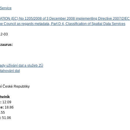
Service
ON (EC) No 1205/2008 of 3 December 2008 implementing Directive 2007/2/EC 
e Council as regards metadata, Part D 4, Classification of Spatial Data Services
12-03
ezaurus:
ady užívání dat a služeb ZÚ
tahování dat
í České Republiky
helník
e:
12.09
ce:
18.86
.55
e:
51.06