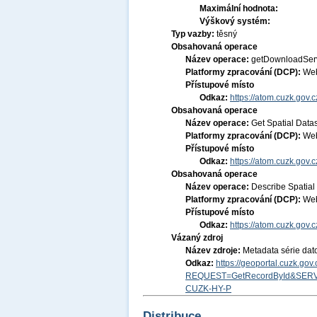
Maximální hodnota:
Výškový systém:
Typ vazby:
těsný
Obsahovaná operace
Název operace:
getDownloadSer
Platformy zpracování (DCP):
Web
Přístupové místo
Odkaz:
https://atom.cuzk.gov.
Obsahovaná operace
Název operace:
Get Spatial Data
Platformy zpracování (DCP):
Web
Přístupové místo
Odkaz:
https://atom.cuzk.gov
Obsahovaná operace
Název operace:
Describe Spatial
Platformy zpracování (DCP):
Web
Přístupové místo
Odkaz:
https://atom.cuzk.gov
Vázaný zdroj
Název zdroje:
Metadata série dat
Odkaz:
https://geoportal.cuzk.go
REQUEST=GetRecordById&SERV
CUZK-HY-P
Distribuce