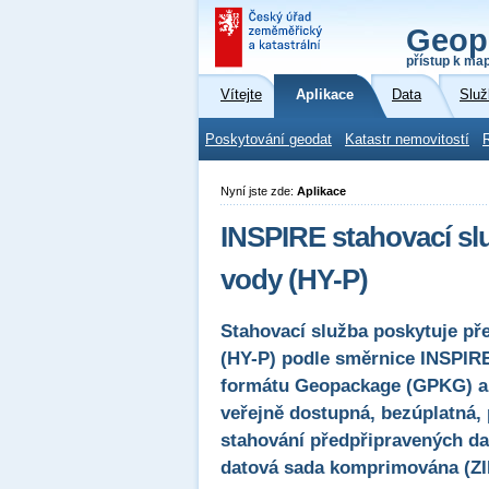
Geop
přístup k ma
Vítejte
Aplikace
Data
Služ
Poskytování geodat
Katastr nemovitostí
Nyní jste zde:
Aplikace
INSPIRE stahovací sl
vody (HY-P)
Stahovací služba poskytuje př
(HY-P) podle směrnice INSPIR
formátu Geopackage (GPKG) a
veřejně dostupná, bezúplatná,
stahování předpřipravených dat
datová sada komprimována (ZI