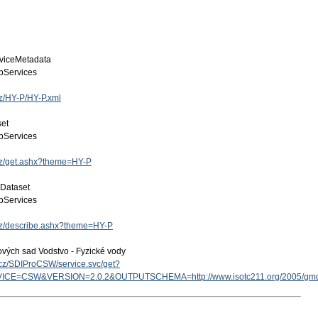
viceMetadata
Services
cz/HY-P/HY-P.xml
set
Services
.cz/get.ashx?theme=HY-P
 Dataset
Services
.cz/describe.ashx?theme=HY-P
ových sad Vodstvo - Fyzické vody
v.cz/SDIProCSW/service.svc/get?
ICE=CSW&VERSION=2.0.2&OUTPUTSCHEMA=http://www.isotc211.org/2005/g