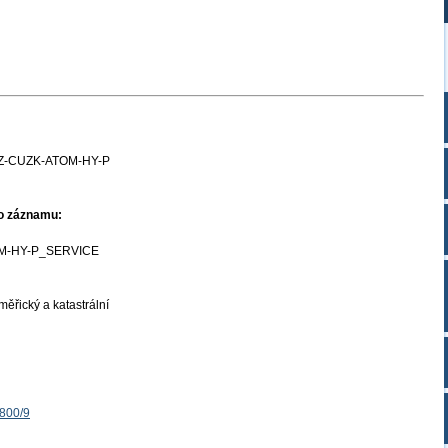
Z-CUZK-ATOM-HY-P
ho záznamu:
M-HY-P_SERVICE
ěřický a katastrální
1800/9