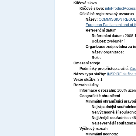
Klíčová slova
Klíčové slovo:
infoProductAccess
Oficiálně registrovaný tezaurus
Název:
COMMISSION REGULATI
European Partilament and of th
Referenční datum
Referenční datum:
2008-
Událost:
zveřejnění
Organizace zodpovědná za t
Název organizace:
Role:
Omezení zdroje
Podmínky pro přístup a užití:
Zás
Název typu služby:
INSPIRE služba s
Verze služby:
3.1
Rozsah služby
Informace o rozsahu:
100% územ
Geografické ohraničení
Minimální ohraničující pravoú
Nejzápadnější souřadnic
Nejvýchodnější souřadni
Nejjižnější souřadnice:
48
Nejsevernější souřadnic
Výškový rozsah
Minimální hodnota: