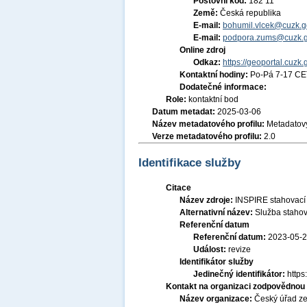
Poštovní kód:
182 11
Země:
Česká republika
E-mail:
bohumil.vlcek@cuzk.g
E-mail:
podpora.zums@cuzk.g
Online zdroj
Odkaz:
https://geoportal.cuzk.
Kontaktní hodiny:
Po-Pá 7-17 CE
Dodatečné informace:
Role:
kontaktní bod
Datum metadat:
2025-03-06
Název metadatového profilu:
Metadatový
Verze metadatového profilu:
2.0
Identifikace služby
Citace
Název zdroje:
INSPIRE stahovací 
Alternativní název:
Služba stahov
Referenční datum
Referenční datum:
2023-05-
Událost:
revize
Identifikátor služby
Jedinečný identifikátor:
http
Kontakt na organizaci zodpovědnou 
Název organizace:
Český úřad ze