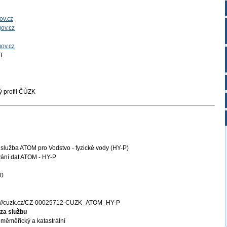
ov.cz
ov.cz
gov.cz
T
 profil ČÚZK
služba ATOM pro Vodstvo - fyzické vody (HY-P)
ání dat ATOM - HY-P
20
s://cuzk.cz/CZ-00025712-CUZK_ATOM_HY-P
za službu
měměřický a katastrální