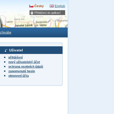
Česky
English
Přihlášení do aplikací
chiválie
Uživatel
přihlášení
nový uživatelský účet
ochrana osobních údajů
zapomenuté heslo
obnovení účtu