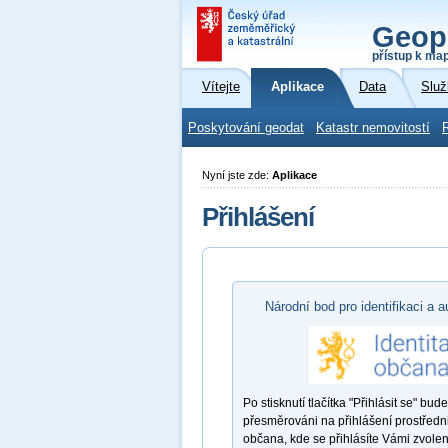
Geop
přístup k ma
Vítejte
Aplikace
Data
Služ
Poskytování geodat
Katastr nemovitostí
Nyní jste zde:
Aplikace
Přihlášení
Národní bod pro identifikaci a a
Po stisknutí tlačítka "Přihlásit se" bude
přesměrováni na přihlášení prostředni
občana, kde se přihlásíte Vámi zvole