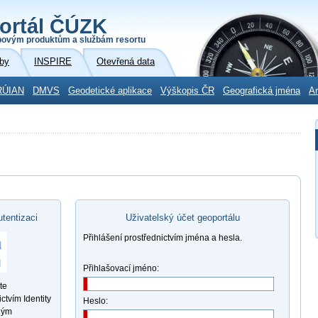
ortál ČÚZK
povým produktům a službám resortu
by
INSPIRE
Otevřená data
RÚIAN
DMVS
Geodetické aplikace
Výškopis ČR
Geografická jména
Ar
utentizaci
Uživatelský účet geoportálu
Přihlášení prostřednictvím jména a hesla.
Přihlašovací jméno:
te
ctvím Identity
Heslo:
ným