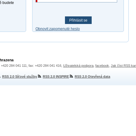
ně budete
Přihlásit se
Obnovit zapomenuté heslo
yhrazena
.: +420 284 041 111, fax: +420 284 041 416,
Uživatelská podpora
,
facebook
,
Jak číst RSS ka
RSS 2.0 Síťové služby
RSS 2.0 INSPIRE
RSS 2.0 Otevřená data