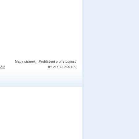
Mapa stránek
Prohlášení o přístupnosti
nály
.
IP: 216.73.216.199