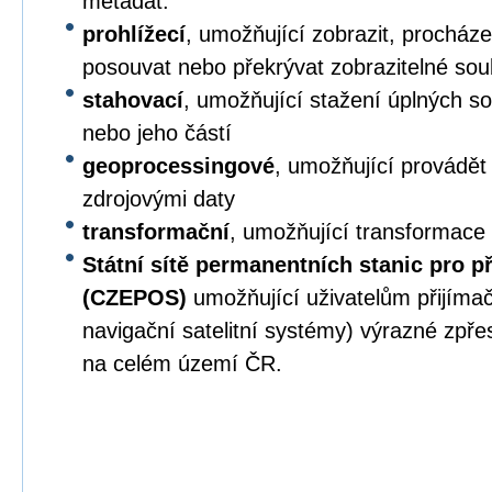
metadat.
prohlížecí
, umožňující zobrazit, procházet,
posouvat nebo překrývat zobrazitelné sou
stahovací
, umožňující stažení úplných s
nebo jeho částí
geoprocessingové
, umožňující provádět
zdrojovými daty
transformační
, umožňující transformace
Státní sítě permanentních stanic pro p
(CZEPOS)
umožňující uživatelům přijíma
navigační satelitní systémy) výrazné zpř
na celém území ČR.