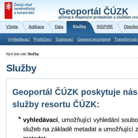
Geoportál ČÚZK
přístup k mapovým produktům a službám res
Vítejte
Aplikace
Data
Služby
INSPIRE
Otevřen
Vyhledávací
Prohlížecí
Stahovací
Geoprocessingové
Transformač
Nyní jste zde:
Služby
Služby
Geoportál ČÚZK poskytuje násl
služby resortu ČÚZK:
vyhledávací
, umožňující vyhledání soubo
služeb na základě metadat a umožňující 