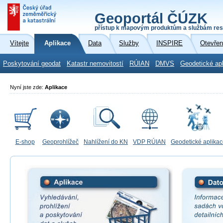
Geoportál ČÚZK
přístup k mapovým produktům a službám res
Vítejte
Aplikace
Data
Služby
INSPIRE
Otevřen
Poskytování geodat
Katastr nemovitostí
RÚIAN
DMVS
Geodetické ap
Nyní jste zde:
Aplikace
E-shop
Geoprohlížeč
Nahlížení do KN
VDP RÚIAN
Geodetické aplika