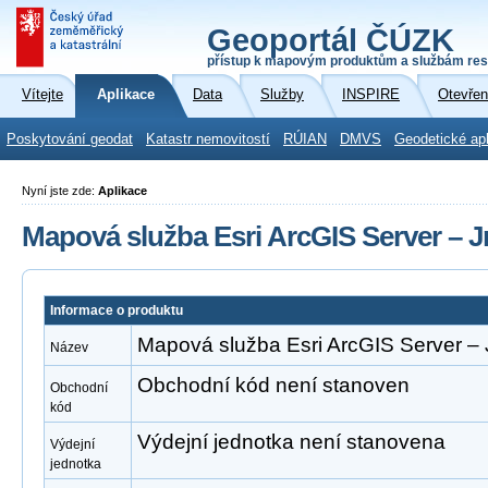
Geoportál ČÚZK
přístup k mapovým produktům a službám res
Vítejte
Aplikace
Data
Služby
INSPIRE
Otevřen
Poskytování geodat
Katastr nemovitostí
RÚIAN
DMVS
Geodetické ap
Nyní jste zde:
Aplikace
Mapová služba Esri ArcGIS Server – J
Informace o produktu
Mapová služba Esri ArcGIS Server – 
Název
Obchodní kód není stanoven
Obchodní
kód
Výdejní jednotka není stanovena
Výdejní
jednotka