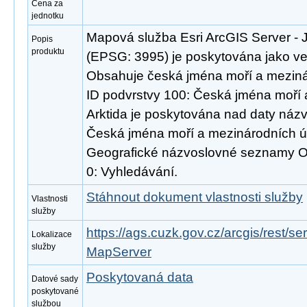
Cena za
jednotku
Mapová služba Esri ArcGIS Server - J
Popis
produktu
(EPSG: 3995) je poskytována jako veř
Obsahuje česká jména moří a mezinár
ID podvrstvy 100: Česká jména moří 
Arktida je poskytována nad daty ná
Česká jména moří a mezinárodních ú
Geografické názvoslovné seznamy O
0: Vyhledávání.
Stáhnout dokument vlastnosti služby
Vlastnosti
služby
https://ags.cuzk.gov.cz/arcgis/rest/s
Lokalizace
služby
MapServer
Poskytovaná data
Datové sady
poskytované
službou