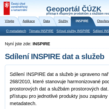
Geoportál ČÚZK
přístup k mapovým produktům a službám res
Vítejte
Aplikace
Data
Služby
INSPIRE
Otevřen
O metadatech
Témata INSPIRE
Síťové služby INSPIRE
Sdílení IN
Nyní jste zde:
INSPIRE
Sdílení INSPIRE dat a služeb
Sdílení INSPIRE dat a služeb je upraveno na
268/2010, které stanovuje harmonizované po
prostorových dat a službám prostorových dat
přístupu pro jednotlivé produkty jsou zapsány
metadatech.