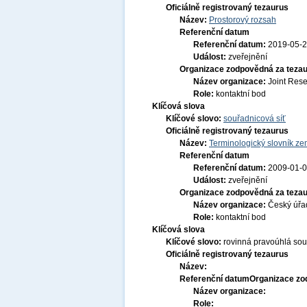
Oficiálně registrovaný tezaurus
Název:
Prostorový rozsah
Referenční datum
Referenční datum:
2019-05-
Událost:
zveřejnění
Organizace zodpovědná za tezau
Název organizace:
Joint Res
Role:
kontaktní bod
Klíčová slova
Klíčové slovo:
souřadnicová síť
Oficiálně registrovaný tezaurus
Název:
Terminologický slovník zem
Referenční datum
Referenční datum:
2009-01-
Událost:
zveřejnění
Organizace zodpovědná za tezau
Název organizace:
Český úřa
Role:
kontaktní bod
Klíčová slova
Klíčové slovo:
rovinná pravoúhlá sou
Oficiálně registrovaný tezaurus
Název:
Referenční datum
Organizace zo
Název organizace:
Role: