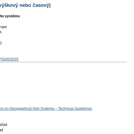
 výškový nebo časový)
ního systému
rope
A
01
EPSG/0/3035
tion on Geographical Grid Systems – Technical Guidelines
úřad
ci