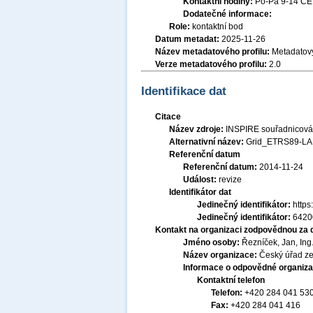
Kontaktní hodiny:
Po-Pá 9-14 CE
Dodatečné informace:
Role:
kontaktní bod
Datum metadat:
2025-11-26
Název metadatového profilu:
Metadatový
Verze metadatového profilu:
2.0
Identifikace dat
Citace
Název zdroje:
INSPIRE souřadnicová
Alternativní název:
Grid_ETRS89-L
Referenční datum
Referenční datum:
2014-11-24
Událost:
revize
Identifikátor dat
Jedinečný identifikátor:
http
Jedinečný identifikátor:
6420
Kontakt na organizaci zodpovědnou za 
Jméno osoby:
Řezníček, Jan, Ing
Název organizace:
Český úřad ze
Informace o odpovědné organiza
Kontaktní telefon
Telefon:
+420 284 041 53
Fax:
+420 284 041 416