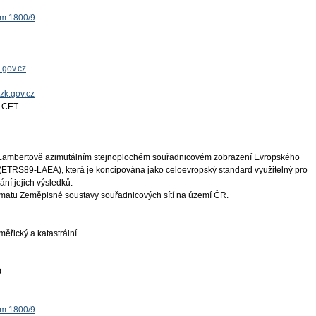
ěm 1800/9
.gov.cz
uzk.gov.cz
4 CET
v Lambertově azimutálním stejnoplochém souřadnicovém zobrazení Evropského
 (ETRS89-LAEA), která je koncipována jako celoevropský standard využitelný pro
ní jejich výsledků.
atu Zeměpisné soustavy souřadnicových sítí na území ČR.
ěřický a katastrální
0
ěm 1800/9