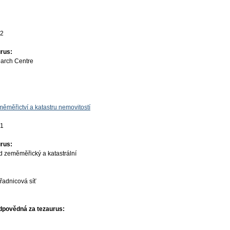
22
rus:
earch Centre
ěměřictví a katastru nemovitostí
01
rus:
d zeměměřický a katastrální
řadnicová síť
dpovědná za tezaurus: