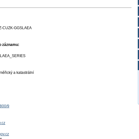
Z-CUZK-GGSLAEA
ho záznamu:
LAEA_SERIES
ěřický a katastrální
1800/9
.cz
gov.cz