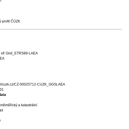
T
 profil ČÚZK
 síť Grid_ETRS89-LAEA
AEA
s://cuzk.cz/CZ-00025712-CUZK_GGSLAEA
01
data
.
měměřický a katastrální
ci
0