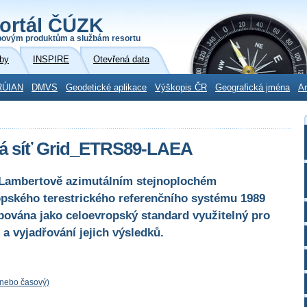
ortál ČÚZK
povým produktům a službám resortu
by
INSPIRE
Otevřená data
RÚIAN
DMVS
Geodetické aplikace
Výškopis ČR
Geografická jména
Ar
á síť Grid_ETRS89-LAEA
v Lambertově azimutálním stejnoplochém
pského terestrického referenčního systému 1989
pována jako celoevropský standard využitelný pro
a vyjadřování jejich výsledků.
 nebo časový)