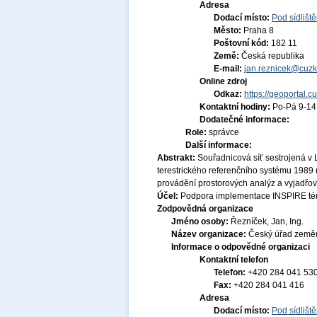
Adresa
Dodací místo:
Pod sídlišt
Město:
Praha 8
Poštovní kód:
182 11
Země:
Česká republika
E-mail:
jan.reznicek@cuzk
Online zdroj
Odkaz:
https://geoportal.c
Kontaktní hodiny:
Po-Pá 9-1
Dodatečné informace:
Role:
správce
Další informace:
Abstrakt:
Souřadnicová síť sestrojená 
terestrického referenčního systému 1989
provádění prostorových analýz a vyjadřová
Účel:
Podpora implementace INSPIRE tém
Zodpovědná organizace
Jméno osoby:
Řezníček, Jan, Ing.
Název organizace:
Český úřad zeměm
Informace o odpovědné organizaci
Kontaktní telefon
Telefon:
+420 284 041 53
Fax:
+420 284 041 416
Adresa
Dodací místo:
Pod sídlišt