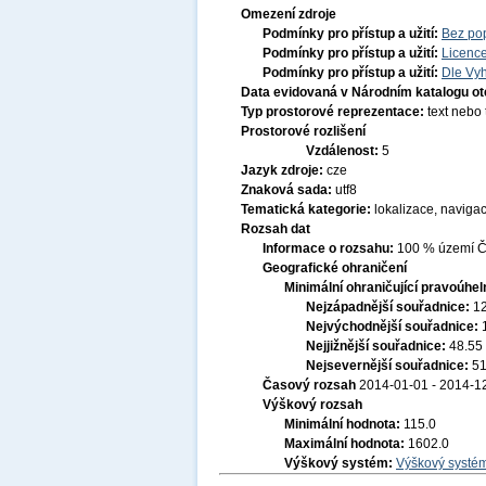
Omezení zdroje
Podmínky pro přístup a užití:
Bez po
Podmínky pro přístup a užití:
Licenc
Podmínky pro přístup a užití:
Dle Vyh
Data evidovaná v Národním katalogu o
Typ prostorové reprezentace:
text nebo
Prostorové rozlišení
Vzdálenost:
5
Jazyk zdroje:
cze
Znaková sada:
utf8
Tematická kategorie:
lokalizace, naviga
Rozsah dat
Informace o rozsahu:
100 % území Če
Geografické ohraničení
Minimální ohraničující pravoúhel
Nejzápadnější souřadnice:
1
Nejvýchodnější souřadnice:
Nejjižnější souřadnice:
48.55
Nejsevernější souřadnice:
51
Časový rozsah
2014-01-01 - 2014-1
Výškový rozsah
Minimální hodnota:
115.0
Maximální hodnota:
1602.0
Výškový systém:
Výškový systém