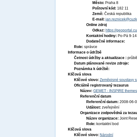
Město:
Praha 8
Poštovní kód:
182 11
Země:
Česká republika
E-mail:
jan.reznicek@cuzk
Online zdroj
Odkaz:
https://geoportal.c
Kontaktní hodiny:
Po-Pá 9-1
Dodatečné informace:
Role:
správce
Informace o údržbě
Četnost údržby a aktualizace :
průb
Datum plánované revize zdroje:
Poznámka k údržbě:
Klíčová slova
Klíčové slovo:
Zeměpisné soustavy so
Oficiálně registrovaný tezaurus
Název:
GEMET - INSPIRE themes,
Referenční datum
Referenční datum:
2008-06-
Událost:
zveřejnění
Organizace zodpovědná za tezau
Název organizace:
Joint Res
Role:
kontaktní bod
Klíčová slova
Klíčové slovo:
Národní