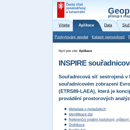
Geop
přístup k ma
Vítejte
Aplikace
Data
Služ
Poskytování geodat
Katastr nemovitostí
Nyní jste zde:
Aplikace
INSPIRE souřadnicov
Souřadnicová síť sestrojená 
souřadnicovém zobrazení Evro
(ETRS89-LAEA), která je konci
provádění prostorových analýz 
Metadata o metadatech
Identifikace dat
Referenční systém (polohový, výškový
Distribuce