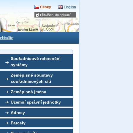
Česky
English
Přihlášení do aplikací
chiválie
Souřadnicové referenční
systémy
Zeměpisné soustavy
souřadnicových sítí
Zeměpisná jména
Územní správní jednotky
Adresy
Parcely