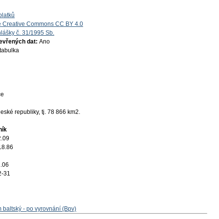
platků
e Creative Commons CC BY 4.0
lášky č. 31/1995 Sb.
tevřených dat:
Ano
 tabulka
ce
ské republiky, tj. 78 866 km2.
ník
2.09
18.86
.06
2-31
 baltský - po vyrovnání (Bpv)