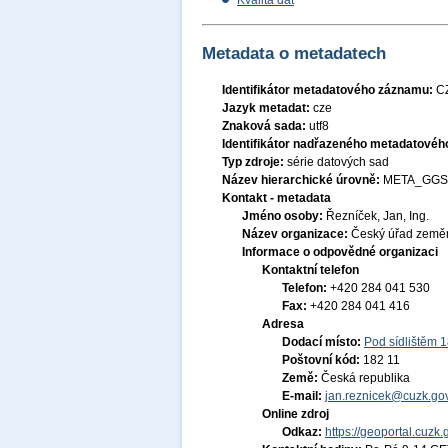
Kvalita dat
Metadata o metadatech
Identifikátor metadatového záznamu:
C
Jazyk metadat:
cze
Znaková sada:
utf8
Identifikátor nadřazeného metadatové
Typ zdroje:
série datových sad
Název hierarchické úrovně:
META_GGS
Kontakt - metadata
Jméno osoby:
Řezníček, Jan, Ing.
Název organizace:
Český úřad zeměm
Informace o odpovědné organizaci
Kontaktní telefon
Telefon:
+420 284 041 530
Fax:
+420 284 041 416
Adresa
Dodací místo:
Pod sídlištěm 
Poštovní kód:
182 11
Země:
Česká republika
E-mail:
jan.reznicek@cuzk.gov
Online zdroj
Odkaz:
https://geoportal.cuzk.