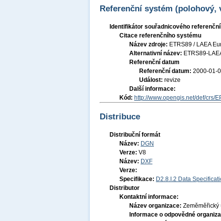
Referenční systém (polohový,
Identifikátor souřadnicového referenč
Citace referenčního systému
Název zdroje:
ETRS89 / LAEA Eu
Alternativní název:
ETRS89-LAE
Referenční datum
Referenční datum:
2000-01-
Událost:
revize
Další informace:
Kód:
http://www.opengis.net/def/crs/
Distribuce
Distribuční formát
Název:
DGN
Verze:
V8
Název:
DXF
Verze:
Specifikace:
D2.8.I.2 Data Specifica
Distributor
Kontaktní informace:
Název organizace:
Zeměměřický 
Informace o odpovědné organiza