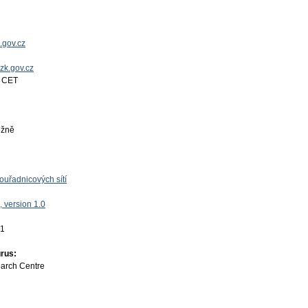
.gov.cz
uzk.gov.cz
4 CET
ěžně
uřadnicových sítí
 version 1.0
01
rus:
earch Centre