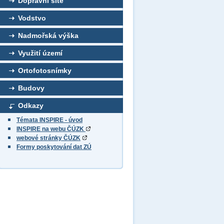
Dopravní sítě
Vodstvo
Nadmořská výška
Využití území
Ortofotosnímky
Budovy
Odkazy
Témata INSPIRE - úvod
INSPIRE na webu ČÚZK
webové stránky ČÚZK
Formy poskytování dat ZÚ