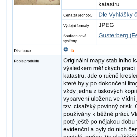
katastru
Dle Vyhlášky 
Cena za jednotku
JPEG
Výdejní formáty
Gusterberg (Fe
Souřadnicové
systémy
Distribuce
Originální mapy stabilního 
Popis produktu
výsledkem měřických prací p
katastru. Jde o ručně kres
které byly po dokončení lit
vždy jedna z tiskových kopi
vybarvení uložena ve Vídni 
tzv. císařský povinný otisk. 
používány k běžné práci. Vla
poté ještě po nějakou dobu
evidenční a byly do nich č
nastalé změny. Ve složitějš