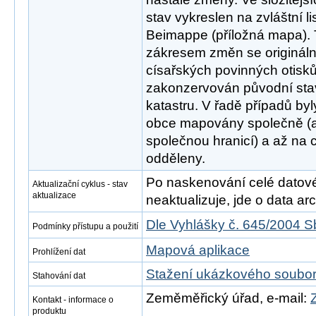
stav vykreslen na zvláštní l
Beimappe (příložná mapa).
zákresem změn se origináln
císařských povinných otisků
zakonzervován původní sta
katastru. V řadě případů by
obce mapovány společně (
společnou hranicí) a až na c
odděleny.
Po naskenování celé datové s
Aktualizační cyklus - stav
aktualizace
neaktualizuje, jde o data arch
Dle Vyhlášky č. 645/2004 S
Podmínky přístupu a použití
Mapová aplikace
Prohlížení dat
Stažení ukázkového soubo
Stahování dat
Zeměměřický úřad, e-mail:
Kontakt - informace o
produktu