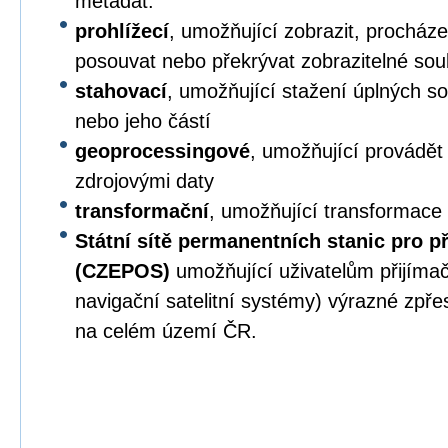
metadat.
prohlížecí
, umožňující zobrazit, procházet,
posouvat nebo překrývat zobrazitelné sou
stahovací
, umožňující stažení úplných s
nebo jeho částí
geoprocessingové
, umožňující provádět
zdrojovými daty
transformační
, umožňující transformace
Státní sítě permanentních stanic pro p
(CZEPOS)
umožňující uživatelům přijíma
navigační satelitní systémy) výrazné zpř
na celém území ČR.