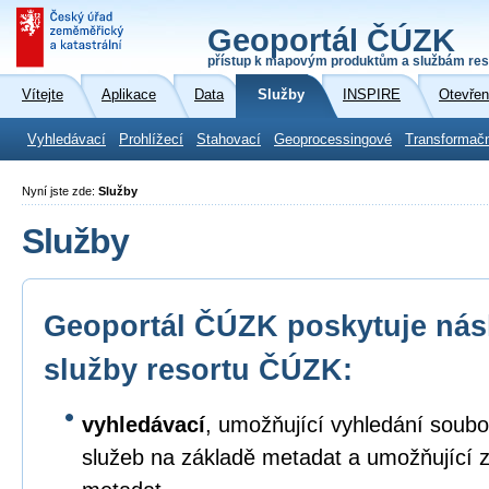
Geoportál ČÚZK
přístup k mapovým produktům a službám res
Vítejte
Aplikace
Data
Služby
INSPIRE
Otevřen
Vyhledávací
Prohlížecí
Stahovací
Geoprocessingové
Transformač
Nyní jste zde:
Služby
Služby
Geoportál ČÚZK poskytuje násl
služby resortu ČÚZK:
vyhledávací
, umožňující vyhledání soubo
služeb na základě metadat a umožňující 