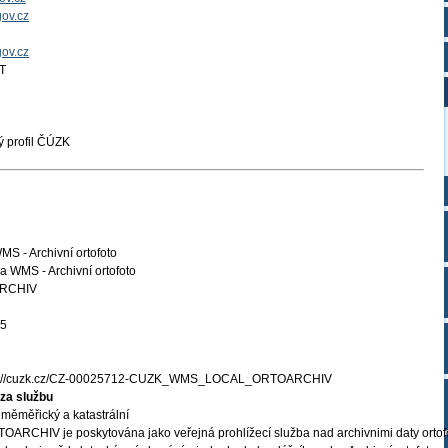
ov.cz
gov.cz
T
 profil ČÚZK
MS - Archivní ortofoto
 WMS - Archivní ortofoto
RCHIV
25
s://cuzk.cz/CZ-00025712-CUZK_WMS_LOCAL_ORTOARCHIV
za službu
měměřický a katastrální
ARCHIV je poskytována jako veřejná prohlížecí služba nad archivnimi daty ortof