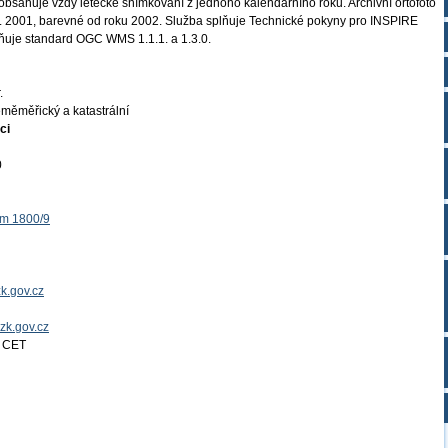
obsahuje vždy letecké snímkování z jednoho kalendářního roku. Archivní ortofoto
 r. 2001, barevné od roku 2002. Služba splňuje Technické pokyny pro INSPIRE
plňuje standard OGC WMS 1.1.1. a 1.3.0.
.
měměřický a katastrální
ci
0
ěm 1800/9
k.gov.cz
uzk.gov.cz
4 CET