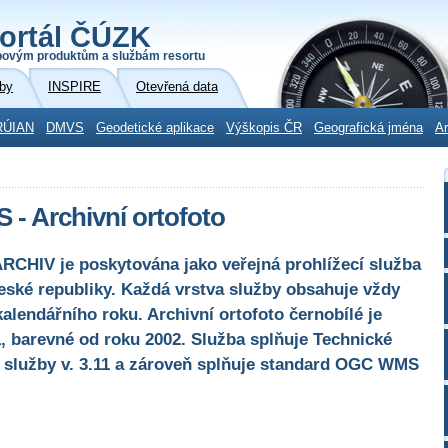
ortál ČÚZK
povým produktům a službám resortu
by
INSPIRE
Otevřená data
RÚIAN
DMVS
Geodetické aplikace
Výškopis ČR
Geografická jména
Ar
 - Archivní ortofoto
CHIV je poskytována jako veřejná prohlížecí služba
eské republiky. Každá vrstva služby obsahuje vždy
alendářního roku. Archivní ortofoto černobílé je
1, barevné od roku 2002. Služba splňuje Technické
 služby v. 3.11 a zároveň splňuje standard OGC WMS