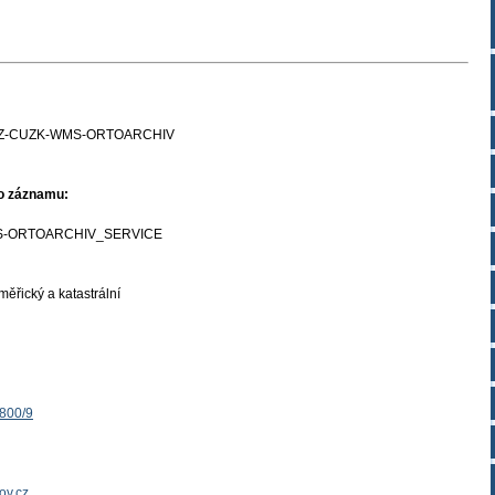
Z-CUZK-WMS-ORTOARCHIV
ho záznamu:
-ORTOARCHIV_SERVICE
ěřický a katastrální
1800/9
ov.cz