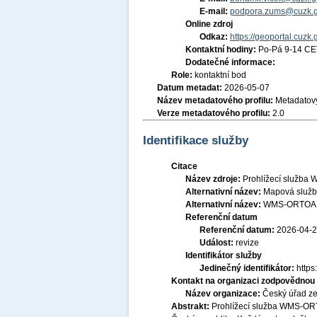
E-mail:
podpora.zums@cuzk.g
Online zdroj
Odkaz:
https://geoportal.cuzk.
Kontaktní hodiny:
Po-Pá 9-14 CE
Dodatečné informace:
Role:
kontaktní bod
Datum metadat:
2026-05-07
Název metadatového profilu:
Metadatový
Verze metadatového profilu:
2.0
Identifikace služby
Citace
Název zdroje:
Prohlížecí služba W
Alternativní název:
Mapová služba
Alternativní název:
WMS-ORTOA
Referenční datum
Referenční datum:
2026-04-
Událost:
revize
Identifikátor služby
Jedinečný identifikátor:
http
Kontakt na organizaci zodpovědnou 
Název organizace:
Český úřad ze
Abstrakt:
Prohlížecí služba WMS-ORTO