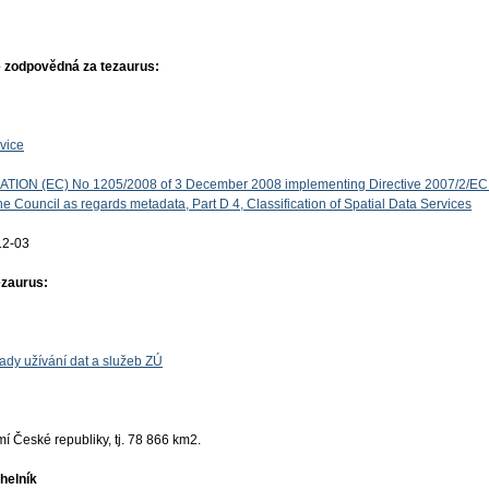
 zodpovědná za tezaurus:
vice
ON (EC) No 1205/2008 of 3 December 2008 implementing Directive 2007/2/EC 
e Council as regards metadata, Part D 4, Classification of Spatial Data Services
12-03
ezaurus:
ady užívání dat a služeb ZÚ
 České republiky, tj. 78 866 km2.
helník