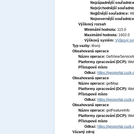
Nejzápadnější souřadnic
Nejvýchodnější souřadni
Nejjižnější souřadnice:
48
Nejsevernější souřadnic
Výškový rozsah
Minimální hodnota:
115.0
Maximální hodnota:
1602.0
Výškový systém:
Výškový sys
Typ vazby:
těsný
Obsahovaná operace
Název operace:
GetViewService
Platformy zpracování (DCP):
Web
Přístupové místo
Odkaz:
https://geoportal.c
Obsahovaná operace
Název operace:
getMap
Platformy zpracování (DCP):
Web
Přístupové místo
Odkaz:
https://geoportal.c
Obsahovaná operace
Název operace:
getFeatureInfo
Platformy zpracování (DCP):
Web
Přístupové místo
Odkaz:
https://geoportal.c
Vázaný zdroj