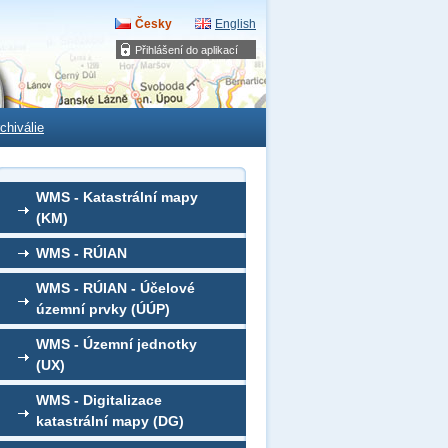
Česky
English
Přihlášení do aplikací
chiválie
WMS - Katastrální mapy
(KM)
WMS - RÚIAN
WMS - RÚIAN - Účelové
územní prvky (ÚÚP)
WMS - Územní jednotky
(UX)
WMS - Digitalizace
katastrální mapy (DG)