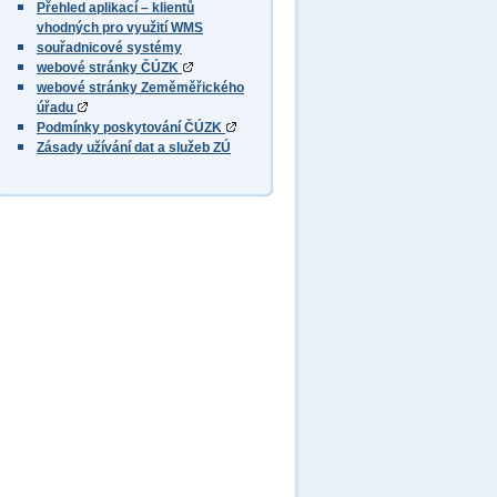
Přehled aplikací – klientů
vhodných pro využití WMS
souřadnicové systémy
webové stránky ČÚZK
webové stránky Zeměměřického
úřadu
Podmínky poskytování ČÚZK
Zásady užívání dat a služeb ZÚ