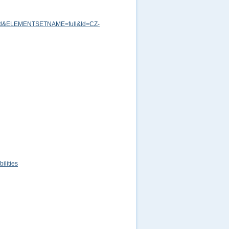
md&ELEMENTSETNAME=full&Id=CZ-
lities