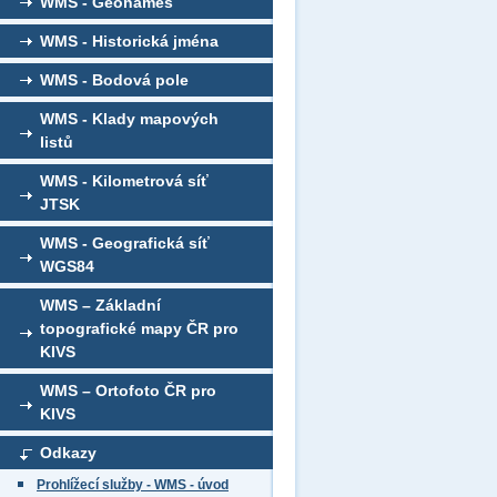
WMS - Geonames
WMS - Historická jména
WMS - Bodová pole
WMS - Klady mapových
listů
WMS - Kilometrová síť
JTSK
WMS - Geografická síť
WGS84
WMS – Základní
topografické mapy ČR pro
KIVS
WMS – Ortofoto ČR pro
KIVS
Odkazy
Prohlížecí služby - WMS - úvod