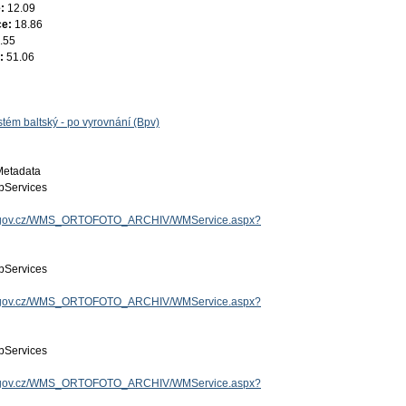
e:
12.09
ce:
18.86
.55
e:
51.06
tém baltský - po vyrovnání (Bpv)
Metadata
Services
uzk.gov.cz/WMS_ORTOFOTO_ARCHIV/WMService.aspx?
Services
uzk.gov.cz/WMS_ORTOFOTO_ARCHIV/WMService.aspx?
Services
uzk.gov.cz/WMS_ORTOFOTO_ARCHIV/WMService.aspx?