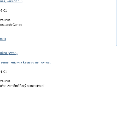
es, version 1.0
06-01
ezaurus:
Research Centre
nímek
lužba (WMS)
 zeměměřictví a katastru nemovitostí
01-01
ezaurus:
úřad zeměměřický a katastrální