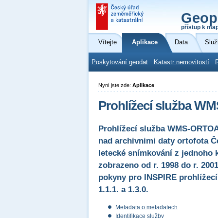
Geop
přístup k ma
Vítejte
Aplikace
Data
Služ
Poskytování geodat
Katastr nemovitostí
Nyní jste zde:
Aplikace
Prohlížecí služba WMS
Prohlížecí služba WMS-ORTOAR
nad archivnimi daty ortofota Č
letecké snímkování z jednoho k
zobrazeno od r. 1998 do r. 200
pokyny pro INSPIRE prohlížecí
1.1.1. a 1.3.0.
Metadata o metadatech
Identifikace služby