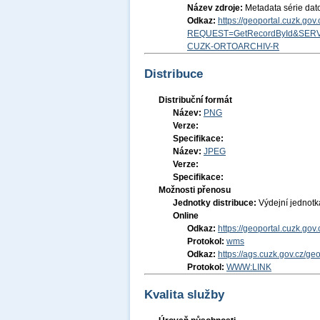
Název zdroje:
Metadata série dato
Odkaz:
https://geoportal.cuzk.go
REQUEST=GetRecordById&SERV
CUZK-ORTOARCHIV-R
Distribuce
Distribuční formát
Název:
PNG
Verze:
Specifikace:
Název:
JPEG
Verze:
Specifikace:
Možnosti přenosu
Jednotky distribuce:
Výdejní jednot
Online
Odkaz:
https://geoportal.cuzk
Protokol:
wms
Odkaz:
https://ags.cuzk.gov.cz/g
Protokol:
WWW:LINK
Kvalita služby