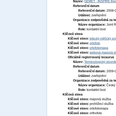
Název:
GEMET - INSPIRE them
Referenční datum
Referenční datum:
2008-
Událost:
zveřejnění
Organizace zodpovědná za t
Název organizace:
Joint 
Role:
kontaktní bod
Klíčová slova
Klíčové slovo:
letecký měřický s
Klíčové slovo:
ortofoto
Klíčové slovo:
ortofotomapa
Klíčové slovo:
webová mapová s
Oficiálně registrovaný tezaurus
Název:
Terminologický slovník
Referenční datum
Referenční datum:
2009-
Událost:
zveřejnění
Organizace zodpovědná za t
Název organizace:
Český 
Role:
kontaktní bod
Klíčová slova
Klíčové slovo:
mapová služba
Klíčové slovo:
prohlížecí služba
Klíčové slovo:
ortofotomapa
Klíčové slovo:
orthofoto