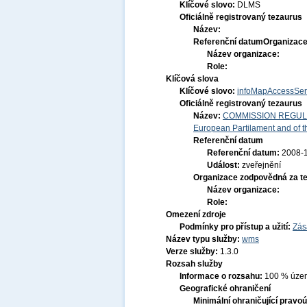
Klíčové slovo:
DLMS
Oficiálně registrovaný tezaurus
Název:
Referenční datum
Organizace
Název organizace:
Role:
Klíčová slova
Klíčové slovo:
infoMapAccessSer
Oficiálně registrovaný tezaurus
Název:
COMMISSION REGULATI
European Partilament and of th
Referenční datum
Referenční datum:
2008-
Událost:
zveřejnění
Organizace zodpovědná za t
Název organizace:
Role:
Omezení zdroje
Podmínky pro přístup a užití:
Zás
Název typu služby:
wms
Verze služby:
1.3.0
Rozsah služby
Informace o rozsahu:
100 % území
Geografické ohraničení
Minimální ohraničující pravoú