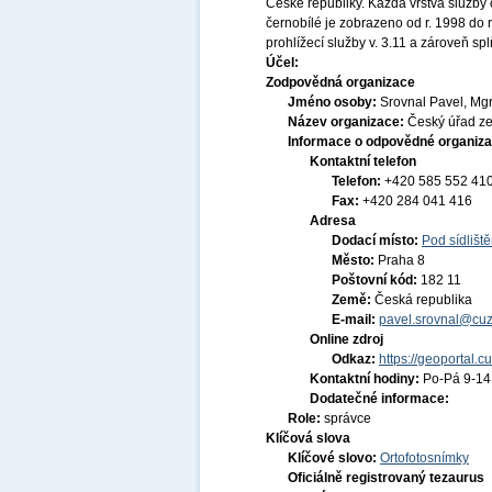
České republiky. Každá vrstva služby 
černobílé je zobrazeno od r. 1998 do
prohlížecí služby v. 3.11 a zároveň s
Účel:
Zodpovědná organizace
Jméno osoby:
Srovnal Pavel, Mgr
Název organizace:
Český úřad ze
Informace o odpovědné organiza
Kontaktní telefon
Telefon:
+420 585 552 41
Fax:
+420 284 041 416
Adresa
Dodací místo:
Pod sídlišt
Město:
Praha 8
Poštovní kód:
182 11
Země:
Česká republika
E-mail:
pavel.srovnal@cuz
Online zdroj
Odkaz:
https://geoportal.c
Kontaktní hodiny:
Po-Pá 9-1
Dodatečné informace:
Role:
správce
Klíčová slova
Klíčové slovo:
Ortofotosnímky
Oficiálně registrovaný tezaurus