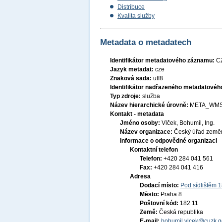
Distribuce
Kvalita služby
Metadata o metadatech
Identifikátor metadatového záznamu:
C
Jazyk metadat:
cze
Znaková sada:
utf8
Identifikátor nadřazeného metadatové
Typ zdroje:
služba
Název hierarchické úrovně:
META_WMS
Kontakt - metadata
Jméno osoby:
Vlček, Bohumil, Ing.
Název organizace:
Český úřad zeměm
Informace o odpovědné organizaci
Kontaktní telefon
Telefon:
+420 284 041 561
Fax:
+420 284 041 416
Adresa
Dodací místo:
Pod sídlištěm 
Město:
Praha 8
Poštovní kód:
182 11
Země:
Česká republika
E-mail:
bohumil.vlcek@cuzk.g