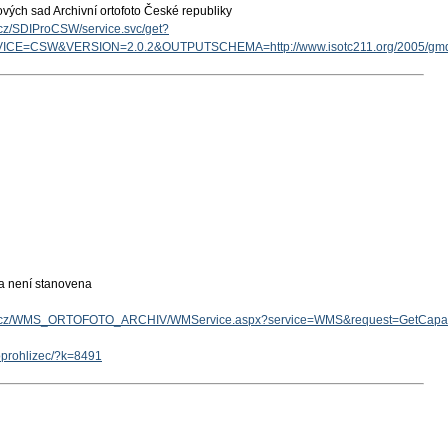
vých sad Archivní ortofoto České republiky
v.cz/SDIProCSW/service.svc/get?
ICE=CSW&VERSION=2.0.2&OUTPUTSCHEMA=http://www.isotc211.org/2005/g
ka není stanovena
.gov.cz/WMS_ORTOFOTO_ARCHIV/WMService.aspx?service=WMS&request=GetCapabi
eoprohlizec/?k=8491