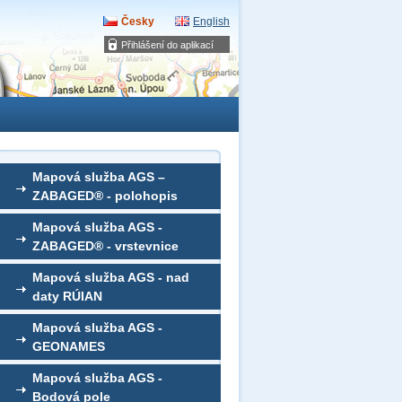
Česky
English
Přihlášení do aplikací
Mapová služba AGS –
ZABAGED® - polohopis
Mapová služba AGS -
ZABAGED® - vrstevnice
Mapová služba AGS - nad
daty RÚIAN
Mapová služba AGS -
GEONAMES
Mapová služba AGS -
Bodová pole