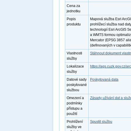
Cena za
jednotku
Popis
Mapová služba Esri ArcGI
produktu
prohlížecí služba nad dat
technologií Esri ArcGIS S
a WMTS formou optimaliz
Mercator (EPSG 3857 alia
(definovaných v capabilit
Vlastnosti
Stáhnout dokument vlastn
služby
Lokalizace
https://ags.cuzk.gov.cz
služby
Datové sady
Poskytovaná data
poskytované
službou
Omezení a
Zásady užívání dat a slu
podmínky
přístupu a
použití
Prohlížení
Spustit službu
služby ve