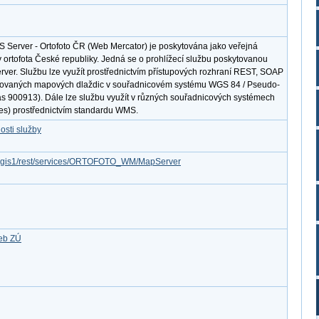
S Server - Ortofoto ČR (Web Mercator) je poskytována jako veřejná
y ortofota České republiky. Jedná se o prohlížecí službu poskytovanou
erver. Službu lze využít prostřednictvím přístupových rozhraní REST, SOAP
ovaných mapových dlaždic v souřadnicovém systému WGS 84 / Pseudo-
s 900913). Dále lze službu využít v různých souřadnicových systémech
ies) prostřednictvím standardu WMS.
osti služby
/arcgis1/rest/services/ORTOFOTO_WM/MapServer
žeb ZÚ