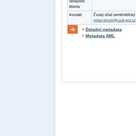
veřejném
klientu
Kontakt
Český úřad zeměměřický a k
milan.krizek@cuzk.gov.cz
Detailní metadata
Metadata XML