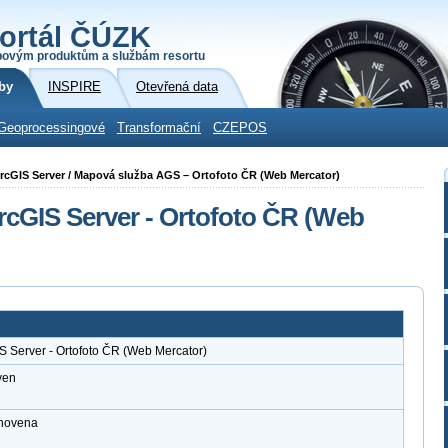
ortál ČÚZK
povým produktům a službám resortu
by
INSPIRE
Otevřená data
Geoprocessingové
Transformační
CZEPOS
i ArcGIS Server / Mapová služba AGS – Ortofoto ČR (Web Mercator)
rcGIS Server - Ortofoto ČR (Web
S Server - Ortofoto ČR (Web Mercator)
ven
anovena