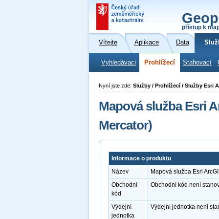
Geop
přístup k ma
Vítejte
Aplikace
Data
Služ
Vyhledávací
Prohlížecí
Stahovací
Nyní jste zde:
Služby / Prohlížecí / Služby Esr
Mapová služba Esri A
Mercator)
Informace o produktu
Název
Mapová služba Esri ArcGI
Obchodní
Obchodní kód není stano
kód
Výdejní
Výdejní jednotka není st
jednotka