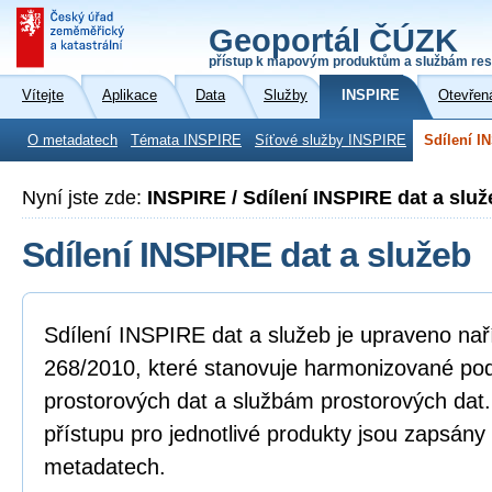
Geoportál ČÚZK
přístup k mapovým produktům a službám res
Vítejte
Aplikace
Data
Služby
INSPIRE
Otevřen
O metadatech
Témata INSPIRE
Síťové služby INSPIRE
Sdílení I
Nyní jste zde:
INSPIRE / Sdílení INSPIRE dat a služ
Sdílení INSPIRE dat a služeb
Sdílení INSPIRE dat a služeb je upraveno na
268/2010, které stanovuje harmonizované po
prostorových dat a službám prostorových dat
přístupu pro jednotlivé produkty jsou zapsány
metadatech.