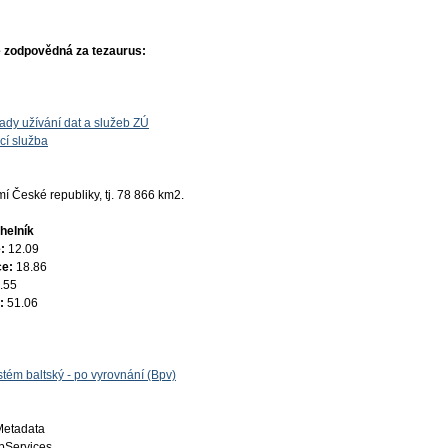
 zodpovědná za tezaurus:
ady užívání dat a služeb ZÚ
cí služba
 České republiky, tj. 78 866 km2.
helník
e:
12.09
ce:
18.86
.55
e:
51.06
tém baltský - po vyrovnání (Bpv)
Metadata
Services