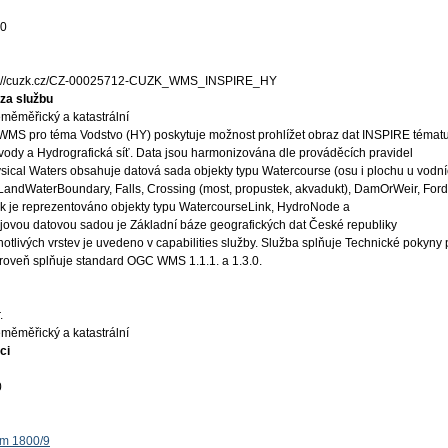
10
s://cuzk.cz/CZ-00025712-CUZK_WMS_INSPIRE_HY
za službu
měměřický a katastrální
 WMS pro téma Vodstvo (HY) poskytuje možnost prohlížet obraz dat INSPIRE témat
vody a Hydrografická síť. Data jsou harmonizována dle prováděcích pravidel
ical Waters obsahuje datová sada objekty typu Watercourse (osu i plochu u vodn
, LandWaterBoundary, Falls, Crossing (most, propustek, akvadukt), DamOrWeir, Ford
k je reprezentováno objekty typu WatercourseLink, HydroNode a
ovou datovou sadou je Základní báze geografických dat České republiky
livých vrstev je uvedeno v capabilities služby. Služba splňuje Technické pokyny 
zároveň splňuje standard OGC WMS 1.1.1. a 1.3.0.
.
měměřický a katastrální
ci
0
ěm 1800/9