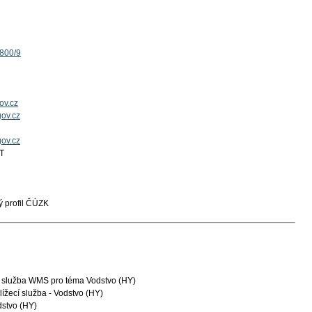
1800/9
ov.cz
ov.cz
gov.cz
T
 profil ČÚZK
í služba WMS pro téma Vodstvo (HY)
ížecí služba - Vodstvo (HY)
dstvo (HY)