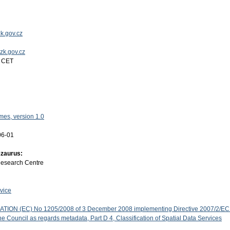
k.gov.cz
uzk.gov.cz
4 CET
es, version 1.0
06-01
ezaurus:
Research Centre
vice
ON (EC) No 1205/2008 of 3 December 2008 implementing Directive 2007/2/EC 
e Council as regards metadata, Part D 4, Classification of Spatial Data Services