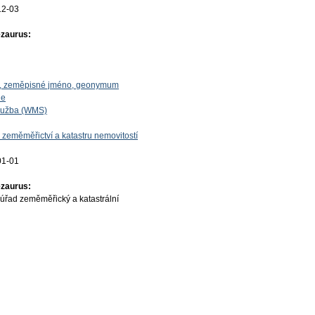
12-03
ezaurus:
o, zeměpisné jméno, geonymum
ie
lužba (WMS)
 zeměměřictví a katastru nemovitostí
01-01
ezaurus:
úřad zeměměřický a katastrální