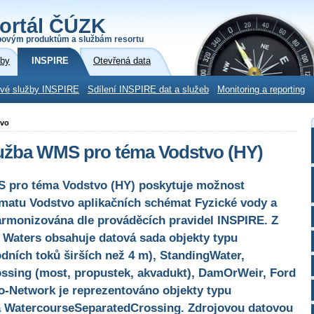
ortál ČÚZK
povým produktům a službám resortu
žby
INSPIRE
Otevřená data
ové služby INSPIRE
Sdílení INSPIRE dat a služeb
Monitoring a reporting
tvo
lužba WMS pro téma Vodstvo (HY)
S pro téma Vodstvo (HY) poskytuje možnost
ématu Vodstvo aplikačních schémat Fyzické vody a
harmonizována dle prováděcích pravidel INSPIRE. Z
 Waters obsahuje datová sada objekty typu
dních toků širších než 4 m), StandingWater,
ssing (most, propustek, akvadukt), DamOrWeir, Ford
o-Network je reprezentováno objekty typu
 WatercourseSeparatedCrossing. Zdrojovou datovou