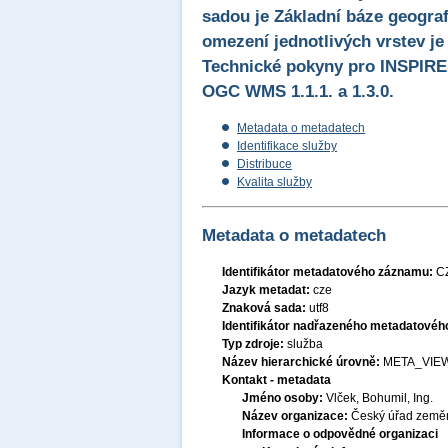
sadou je Základní báze geogra
omezení jednotlivých vrstev je
Technické pokyny pro INSPIRE p
OGC WMS 1.1.1. a 1.3.0.
Metadata o metadatech
Identifikace služby
Distribuce
Kvalita služby
Metadata o metadatech
Identifikátor metadatového záznamu:
C
Jazyk metadat:
cze
Znaková sada:
utf8
Identifikátor nadřazeného metadatové
Typ zdroje:
služba
Název hierarchické úrovně:
META_VIE
Kontakt - metadata
Jméno osoby:
Vlček, Bohumil, Ing.
Název organizace:
Český úřad zeměm
Informace o odpovědné organizaci