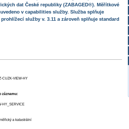
fických dat České republiky (ZABAGED®). Měřítkové
 uvedeno v capabilities služby. Služba splňuje
rohlížecí služby v. 3.11 a zároveň splňuje standard
Z-CUZK-VIEW-HY
ho záznamu:
W-HY_SERVICE
ěřický a katastrální