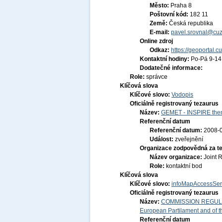
Město:
Praha 8
Poštovní kód:
182 11
Země:
Česká republika
E-mail:
pavel.srovnal@cuz
Online zdroj
Odkaz:
https://geoportal.c
Kontaktní hodiny:
Po-Pá 9-1
Dodatečné informace:
Role:
správce
Klíčová slova
Klíčové slovo:
Vodopis
Oficiálně registrovaný tezaurus
Název:
GEMET - INSPIRE them
Referenční datum
Referenční datum:
2008-
Událost:
zveřejnění
Organizace zodpovědná za t
Název organizace:
Joint 
Role:
kontaktní bod
Klíčová slova
Klíčové slovo:
infoMapAccessSer
Oficiálně registrovaný tezaurus
Název:
COMMISSION REGULATI
European Partilament and of th
Referenční datum