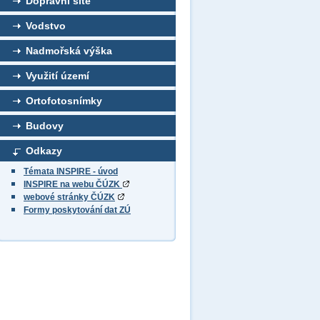
Dopravní sítě
Vodstvo
Nadmořská výška
Využití území
Ortofotosnímky
Budovy
Odkazy
Témata INSPIRE - úvod
INSPIRE na webu ČÚZK
webové stránky ČÚZK
Formy poskytování dat ZÚ