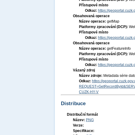
Přístupové místo
Odkaz:
https://geoportal.cu
Obsahovaná operace
Název operace:
getMap
Platformy zpracování (DCP):
Web
Přístupové místo
Odkaz:
https://geoportal.cu
Obsahovaná operace
Název operace:
getFeatureInfo
Platformy zpracování (DCP):
Web
Přístupové místo
Odkaz:
https://geoportal.cu
Vázaný zdroj
Název zdroje:
Metadata série dat
Odkaz:
https://geoportal.cuzk.go
REQUEST=GetRecordById&SERV
CUZK-HY-V
Distribuce
Distribuční formát
Název:
PNG
Verze:
Specifikace: