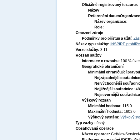
Oficiálně registrovaný tezaurus
Název:
Referenční datum
Organizace
Název organizace:
Role:
Omezení zdroje
Podmínky pro přístup a užití:
Zás
Název typu služby:
INSPIRE prohlíže
Verze služby:
3.11
Rozsah služby
Informace o rozsahu:
100 % území
Geografické ohraničení
Minimální ohraničující pravoú
Nejzápadnější souřadnic
Nejvýchodnější souřadni
Nejjižnější souřadnice:
48
Nejsevernější souřadnic
Výškový rozsah
Minimální hodnota:
115.0
Maximální hodnota:
1602.0
Výškový systém:
Výškový sys
Typ vazby:
těsný
Obsahovaná operace
Název operace:
GetViewService
Platformy zpracování (DCP):
Web