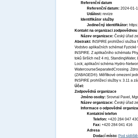
Referenční datum
Referenční datum:
2024-01-
Událost:
revize
Identifikátor služby
Jedinečný identifikátor:
http
Kontakt na organizaci zodpovědnou 
Název organizace:
Český úřad ze
Abstrakt:
INSPIRE prohlížecí služba
Vodstvo aplikačních schémat Fyzické 
INSPIRE. Z aplikačního schématu Phys
toků širších než 4 m), StandingWater
Lock; aplikační schéma Hydro-Networ
WatercourseSeparatedCrossing. Zdroj
(ZABAGED®). Měřítkové omezení jednot
INSPIRE prohlížecí služby v. 3.11 a 
Účel:
Zodpovědná organizace
Jméno osoby:
Srovnal Pavel, Mgr
Název organizace:
Český úřad ze
Informace o odpovědné organiza
Kontaktní telefon
Telefon:
+420 284 047 43
Fax:
+420 284 041 416
Adresa
Dodací místo:
Pod sídlišt