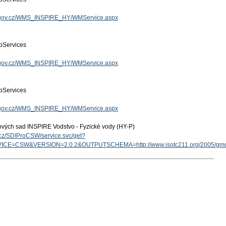
zk.gov.cz/WMS_INSPIRE_HY/WMService.aspx
Services
zk.gov.cz/WMS_INSPIRE_HY/WMService.aspx
Services
zk.gov.cz/WMS_INSPIRE_HY/WMService.aspx
ových sad INSPIRE Vodstvo - Fyzické vody (HY-P)
v.cz/SDIProCSW/service.svc/get?
ICE=CSW&VERSION=2.0.2&OUTPUTSCHEMA=http://www.isotc211.org/2005/g