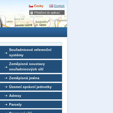
Česky
English
Přihlášení do aplikací
Souřadnicové referenční
systémy
Zeměpisné soustavy
souřadnicových sítí
Zeměpisná jména
Územní správní jednotky
Adresy
Parcely