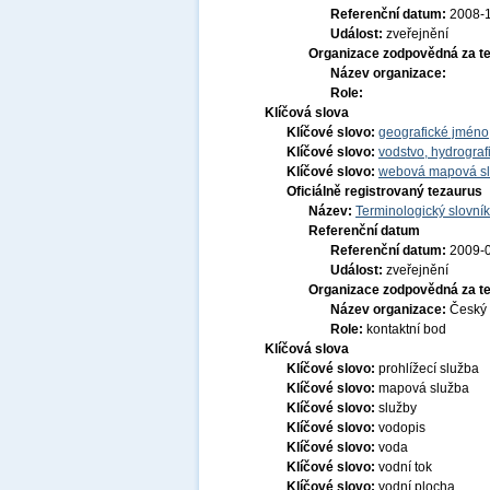
Referenční datum:
2008-
Událost:
zveřejnění
Organizace zodpovědná za t
Název organizace:
Role:
Klíčová slova
Klíčové slovo:
geografické jmén
Klíčové slovo:
vodstvo, hydrograf
Klíčové slovo:
webová mapová s
Oficiálně registrovaný tezaurus
Název:
Terminologický slovník
Referenční datum
Referenční datum:
2009-
Událost:
zveřejnění
Organizace zodpovědná za t
Název organizace:
Český 
Role:
kontaktní bod
Klíčová slova
Klíčové slovo:
prohlížecí služba
Klíčové slovo:
mapová služba
Klíčové slovo:
služby
Klíčové slovo:
vodopis
Klíčové slovo:
voda
Klíčové slovo:
vodní tok
Klíčové slovo:
vodní plocha