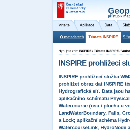
Geop
přístup k ma
Vítejte
Aplikace
Data
Slu
O metadatech
Témata INSPIRE
Síť
Nyní jste zde:
INSPIRE / Témata INSPIRE / Vods
INSPIRE prohlížecí s
INSPIRE prohlížecí služba WM
prohlížet obraz dat INSPIRE t
Hydrografická síť. Data jsou 
aplikačního schématu Physical
Watercourse (osu i plochu u vo
LandWaterBoundary, Falls, Cro
a Lock; aplikační schéma Hydr
WatercourseLink, HydroNode a