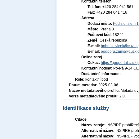
Kontaktní telefon
Telefon:
+420 284 041 561
Fax:
+420 284 041 416
Adresa
Dodací místo:
Pod sídlištěm 
Město:
Praha 8
Poštovní kód:
182 11
Země:
Česká republika
E-mail:
bohumil.vlcek@cuzk.g
E-mail:
podpora.zums@cuzk.g
Online zdroj
Odkaz:
https://geoportal.cuzk.
Kontaktní hodiny:
Po-Pá 9-14 CE
Dodatečné informace:
Role:
kontaktní bod
Datum metadat:
2025-03-06
Název metadatového profilu:
Metadatový
Verze metadatového profilu:
2.0
Identifikace služby
Citace
Název zdroje:
INSPIRE prohlížec
Alternativní název:
INSPIRE prohl
Alternativní název:
INSPIRE - Vo