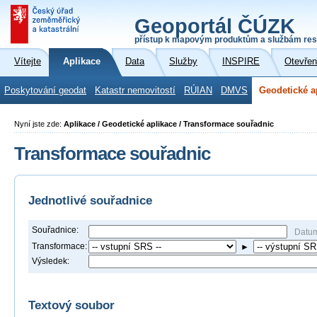
Geoportál ČÚZK
přístup k mapovým produktům a službám res
Vítejte
Aplikace
Data
Služby
INSPIRE
Otevřen
Poskytování geodat
Katastr nemovitostí
RÚIAN
DMVS
Geodetické a
Nyní jste zde:
Aplikace / Geodetické aplikace / Transformace souřadnic
Transformace souřadnic
Jednotlivé souřadnice
Souřadnice:
Datu
Transformace:
►
Výsledek:
Textový soubor