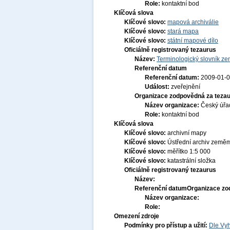
Role:
kontaktní bod
Klíčová slova
Klíčové slovo:
mapová archiválie
Klíčové slovo:
stará mapa
Klíčové slovo:
státní mapové dílo
Oficiálně registrovaný tezaurus
Název:
Terminologický slovník zem
Referenční datum
Referenční datum:
2009-01-
Událost:
zveřejnění
Organizace zodpovědná za tezau
Název organizace:
Český úřa
Role:
kontaktní bod
Klíčová slova
Klíčové slovo:
archivní mapy
Klíčové slovo:
Ústřední archiv zeměmě
Klíčové slovo:
měřítko 1:5 000
Klíčové slovo:
katastrální složka
Oficiálně registrovaný tezaurus
Název:
Referenční datum
Organizace zo
Název organizace:
Role:
Omezení zdroje
Podmínky pro přístup a užití:
Dle Vyh