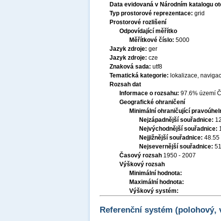
Data evidovaná v Národním katalogu o
Typ prostorové reprezentace:
grid
Prostorové rozlišení
Odpovídající měřítko
Měřítkové číslo:
5000
Jazyk zdroje:
ger
Jazyk zdroje:
cze
Znaková sada:
utf8
Tematická kategorie:
lokalizace, naviga
Rozsah dat
Informace o rozsahu:
97.6% území Če
Geografické ohraničení
Minimální ohraničující pravoúhel
Nejzápadnější souřadnice:
1
Nejvýchodnější souřadnice:
Nejjižnější souřadnice:
48.55
Nejsevernější souřadnice:
51
Časový rozsah
1950 - 2007
Výškový rozsah
Minimální hodnota:
Maximální hodnota:
Výškový systém:
Referenční systém (polohový,