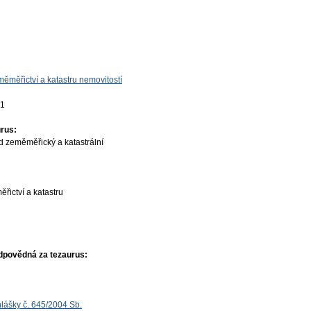
ěměřictví a katastru nemovitostí
01
rus:
d zeměměřický a katastrální
řictví a katastru
dpovědná za tezaurus:
lášky č. 645/2004 Sb.