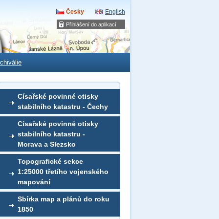
Česky
English
Přihlášení do aplikací
chiválie
Císařské povinné otisky
stabilního katastru - Čechy
Císařské povinné otisky
stabilního katastru -
Morava a Slezsko
Topografické sekce
1:25000 třetího vojenského
mapování
Sbírka map a plánů do roku
1850