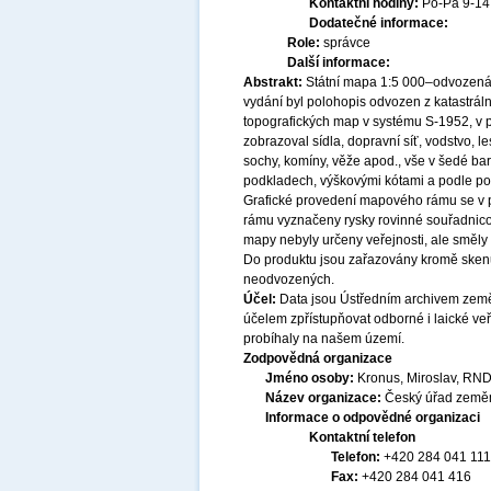
Kontaktní hodiny:
Po-Pá 9-1
Dodatečné informace:
Role:
správce
Další informace:
Abstrakt:
Státní mapa 1:5 000–odvozená,
vydání byl polohopis odvozen z katastráln
topografických map v systému S-1952, v p
zobrazoval sídla, dopravní síť, vodstvo, l
sochy, komíny, věže apod., vše v šedé bar
podkladech, výškovými kótami a podle po
Grafické provedení mapového rámu se v 
rámu vyznačeny rysky rovinné souřadnicov
mapy nebyly určeny veřejnosti, ale směly 
Do produktu jsou zařazovány kromě sken
neodvozených.
Účel:
Data jsou Ústředním archivem země
účelem zpřístupňovat odborné i laické veř
probíhaly na našem území.
Zodpovědná organizace
Jméno osoby:
Kronus, Miroslav, RND
Název organizace:
Český úřad zeměm
Informace o odpovědné organizaci
Kontaktní telefon
Telefon:
+420 284 041 111
Fax:
+420 284 041 416