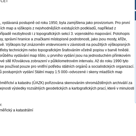
4 CET
 vydávaná postupně od roku 1950, byla zamýšlena jako provizorium. Pro první
ích map a výškopis z nejvhodnějších existujících podkladů, například z
řípadě nezbytnosti i z topografických sekcí 3. vojenského mapování. Polohopis
esy, správní hranice a značkami místopisné podrobnosti, jako jsou mosty, kříže,
vě. Výškopis byl znázorněn vrstevnicemi v závislosti na použitých výškopisných
třeby technickým nebo topografickým šrafováním včetně popisu v barvě hnědé.
průběhu vydávání map lišilo, u prvního vydání jsou na jednoduchém přímkovém
é sítě Křovákova zobrazení v půlkilometrovém intervalu. Až do roku 1990 tyto
se používat pouze pro vnitřní potřebu státních orgánů a socialistických organizací.
ů postupných vydání Státní mapy 1:5 000–odvozené i skeny mladších map
měřictví a katastru (ÚAZK) pořizována skenováním shromážděných archiválií za
ejnosti výsledky rozsáhlých geodetických a kartografických prací, které v minulosti
r.
ěřický a katastrální