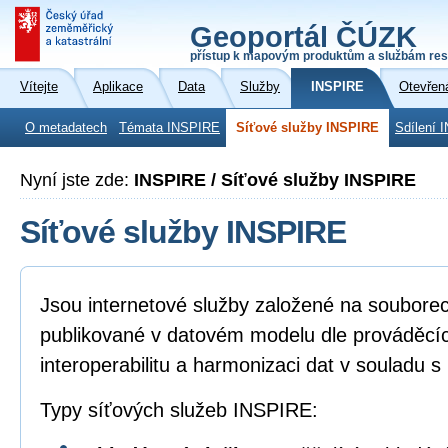
Geoportál ČÚZK
přístup k mapovým produktům a službám res
Vítejte
Aplikace
Data
Služby
INSPIRE
Otevřen
O metadatech
Témata INSPIRE
Síťové služby INSPIRE
Sdílení 
Nyní jste zde:
INSPIRE / Síťové služby INSPIRE
Síťové služby INSPIRE
Jsou internetové služby založené na soubore
publikované v datovém modelu dle prováděcíc
interoperabilitu a harmonizaci dat v souladu 
Typy síťových služeb INSPIRE: