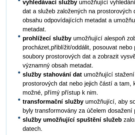
vyhledávací služby
umožňující vyhledání
dat a služeb založených na prostorových 
obsahu odpovídajících metadat a umožňuj
metadat.
prohlížecí služby
umožňující alespoň zob
procházet,přiblížit/oddálit, posouvat nebo
soubory prostorových dat a zobrazit vysvětl
významný obsah metadat.
služby stahování dat
umožňující stažení
prostorových dat nebo jejich částí a tam, k
možné, přímý přístup k nim.
transformační služby
umožňující, aby so
byly transformovány za účelem dosažení pl
služby umožňující spuštění služeb
zalo
datech.