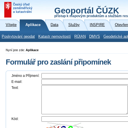
Geoportál ČÚZK
přístup k mapovým produktům a službám res
Vítejte
Aplikace
Data
Služby
INSPIRE
Otevřen
Poskytování geodat
Katastr nemovitostí
RÚIAN
DMVS
Geodetické ap
Nyní jste zde:
Aplikace
Formulář pro zaslání připomínek
Jméno a Příjmení:
E-mail:
Text:
Kód: