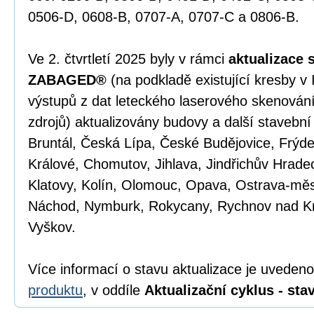
0506-D, 0608-B, 0707-A, 0707-C a 0806-B.
Ve 2. čtvrtletí 2025 byly v rámci
aktualizace 
ZABAGED®
(na podkladě existující kresby v
výstupů z dat leteckého laserového skenován
zdrojů) aktualizovány budovy a další stavební
Bruntál, Česká Lípa, České Budějovice, Frýd
Králové, Chomutov, Jihlava, Jindřichův Hradec
Klatovy, Kolín, Olomouc, Opava, Ostrava-měs
Náchod, Nymburk, Rokycany, Rychnov nad K
Vyškov.
Více informací o stavu aktualizace je uveden
produktu
, v oddíle
Aktualizační cyklus - stav