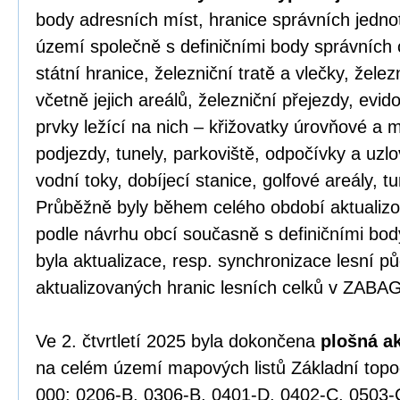
body adresních míst, hranice správních jednot
území společně s definičními body správních 
státní hranice, železniční tratě a vlečky, žele
včetně jejich areálů, železniční přejezdy, evid
prvky ležící na nich – křižovatky úrovňové a
podjezdy, tunely, parkoviště, odpočívky a uzlov
vodní toky, dobíjecí stanice, golfové areály, tu
Průběžně byly během celého období aktualizov
podle návrhu obcí současně s definičními bo
byla aktualizace, resp. synchronizace lesní p
aktualizovaných hranic lesních celků v ZABA
Ve 2. čtvrtletí 2025 byla dokončena
plošná a
na celém území mapových listů Základní top
000: 0206-B, 0306-B, 0401-D, 0402-C, 0503-