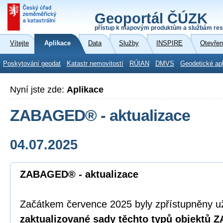
Geoportál ČÚZK
přístup k mapovým produktům a službám res
Vítejte
Aplikace
Data
Služby
INSPIRE
Otevřen
Poskytování geodat
Katastr nemovitostí
RÚIAN
DMVS
Geodetické ap
Nyní jste zde:
Aplikace
ZABAGED® - aktualizace
04.07.2025
ZABAGED® - aktualizace
Začátkem července 2025 byly zpřístupněny u
zaktualizované sady těchto typů objektů