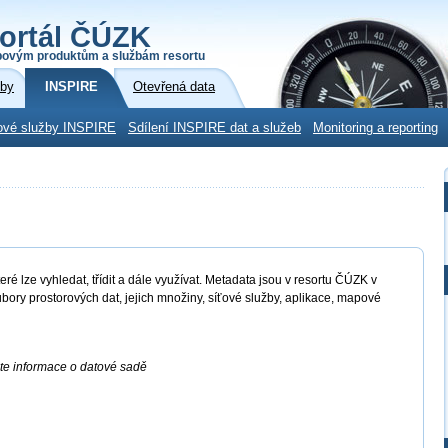
ortál ČÚZK
povým produktům a službám resortu
žby
INSPIRE
Otevřená data
ové služby INSPIRE
Sdílení INSPIRE dat a služeb
Monitoring a reporting
ré lze vyhledat, třídit a dále využívat. Metadata jsou v resortu ČÚZK v
bory prostorových dat, jejich množiny, síťové služby, aplikace, mapové
ete informace o datové sadě