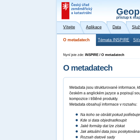
Geop
přístup k ma
Vítejte
Aplikace
Data
Slu
O metadatech
Témata INSPIRE
Síť
Nyní jste zde:
INSPIRE / O metadatech
O metadatech
Metadata jsou strukturované informace, kte
českém a anglickém jazyce a popisují sou
kompozice i tištěné produkty.
Metadata obsahují informace v rozsahu:
Na koho se obrátit pokud potřebuj
Kde si data objednat/koupit
Jaké formáty dat lze získat
Jak aktuální data jsou poskytována
Rozsah datové sady