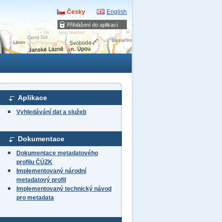
Česky
English
Přihlášení do aplikací
Aplikace
Vyhledávání dat a služeb
Dokumentace
Dokumentace metadatového
profilu ČÚZK
Implementovaný národní
metadatový profil
Implementovaný technický návod
pro metadata