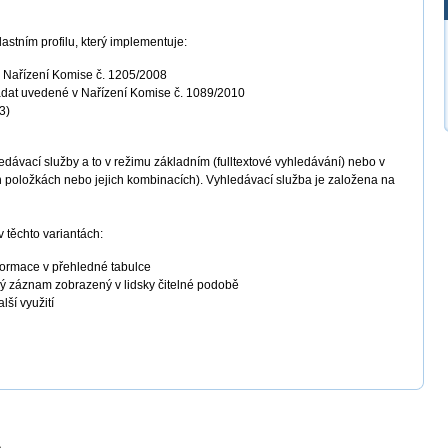
stním profilu, který implementuje:
Nařízení Komise č. 1205/2008
adat uvedené v Nařízení Komise č. 1089/2010
3)
dávací služby a to v režimu základním (fulltextové vyhledávání) nebo v
h položkách nebo jejich kombinacích). Vyhledávací služba je založena na
 těchto variantách:
formace v přehledné tabulce
vý záznam zobrazený v lidsky čitelné podobě
ší využití
a