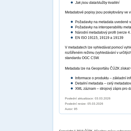
Jak jsou data/služby kvalitní
Metadatové popisy jsou poskytovány ve vla
Požadavky na metadata uvedené v 
Požadavky na interoperabilitu met
Národní metadatový profil (verze 4.
EN ISO 19115, 19119 a 19139
V metadatech lze vyhledávat pomocí vyhle
rozšířeném režimu (vyhledávání v určitýc
standardu OGC CSW.
Metadata lze na Geoportálu ČÚZK získat v
Informace o produktu – základní in
Detailní metadata – celý metadato
XML záznam – strojový zápis pro dal
Poslední aktualizace: 03.03.2026
Poslední revize:
05.03.2026
Autor: 95
Copyright © 2010 ČÚZK, Všechna práva vyhrazen