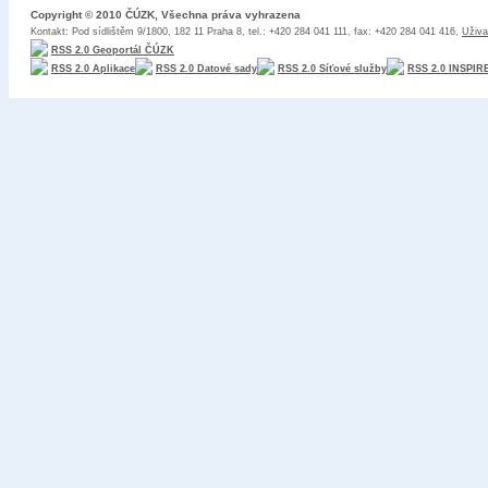
Copyright © 2010 ČÚZK, Všechna práva vyhrazena
Kontakt: Pod sídlištěm 9/1800, 182 11 Praha 8, tel.: +420 284 041 111, fax: +420 284 041 416,
Uživa
RSS 2.0 Geoportál ČÚZK
RSS 2.0 Aplikace
RSS 2.0 Datové sady
RSS 2.0 Síťové služby
RSS 2.0 INSPIR