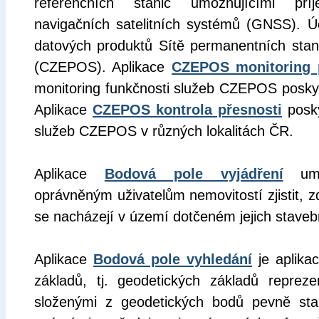
referenčních stanic umožňujícími pří
navigačních satelitních systémů (GNSS). Ú
datových produktů Sítě permanentních sta
(CZEPOS). Aplikace
CZEPOS monitoring 
monitoring funkčnosti služeb CZEPOS posky
Aplikace
CZEPOS kontrola přesnosti
posky
služeb CZEPOS v různých lokalitách ČR.
Aplikace
Bodová pole vyjádření
umo
oprávněným uživatelům nemovitostí zjistit, 
se nacházejí v území dotčeném jejich stavebn
Aplikace
Bodová pole vyhledání
je aplikac
základů, tj. geodetických základů reprez
složenými z geodetických bodů pevně stab