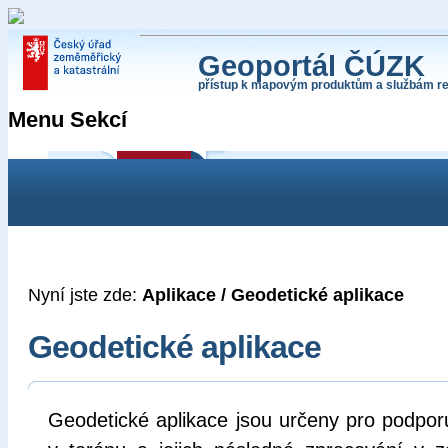
Geoportál ČÚZK
přístup k mapovým produktům a službám re
Menu Sekcí
Vítejte
Aplikace
Data
Služby
INSPIRE
Poskytování geodat
Katastr nemovitostí
RÚIAN
DMVS
Geode
Nyní jste zde:
Aplikace / Geodetické aplikace
Geodetické aplikace
Geodetické aplikace jsou určeny pro podpo