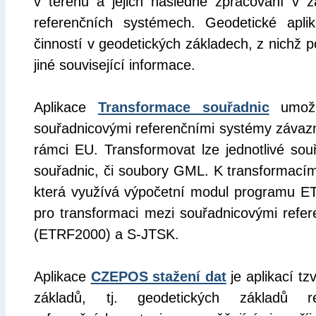
v terénu a jejich následné zpracování v 
referenčních systémech. Geodetické apli
činností v geodetických základech, z nichž p
jiné související informace.
Aplikace
Transformace souřadnic
umožň
souřadnicovými referenčními systémy závaz
rámci EU. Transformovat lze jednotlivé so
souřadnic, či soubory GML. K transformací
která využívá výpočetní modul programu 
pro transformaci mezi souřadnicovými ref
(ETRF2000) a S-JTSK.
Aplikace
CZEPOS stažení dat
je aplikací t
základů, tj. geodetických základů re