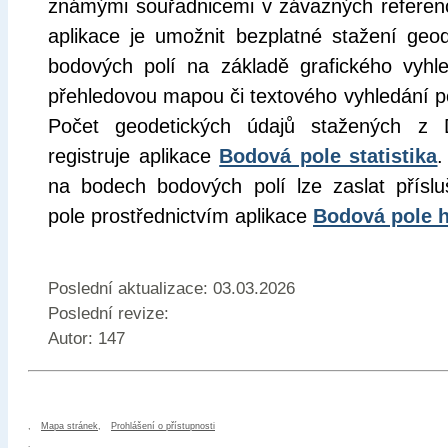
známými souřadnicemi v závazných referen
aplikace je umožnit bezplatné stažení geo
bodových polí na základě grafického vyhl
přehledovou mapou či textového vyhledání 
Počet geodetických údajů stažených z 
registruje aplikace
Bodová pole statistika
.
na bodech bodových polí lze zaslat přísl
pole prostřednictvím aplikace
Bodová pole h
Poslední aktualizace: 03.03.2026
Poslední revize:
Autor: 147
,
Mapa stránek
,
Prohlášení o přístupnosti
.