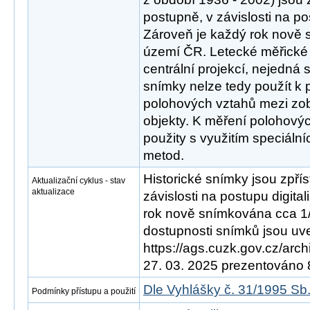
postupně, v závislosti na po
Zároveň je každý rok nově
území ČR. Letecké měřické
centrální projekcí, nejedná 
snímky nelze tedy použít k
polohových vztahů mezi zo
objekty. K měření polohový
použity s využitím speciáln
metod.
Historické snímky jsou zpří
Aktualizační cyklus - stav
aktualizace
závislosti na postupu digita
rok nově snímkována cca 1
dostupnosti snímků jsou uve
https://ags.cuzk.gov.cz/arch
27. 03. 2025 prezentováno
Dle Vyhlášky č. 31/1995 Sb
Podmínky přístupu a použití