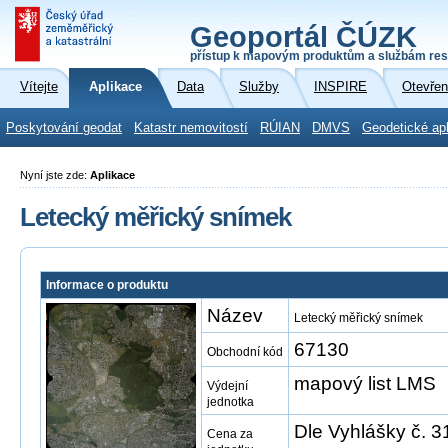
Geoportál ČÚZK
přístup k mapovým produktům a službám res
Vítejte
Aplikace
Data
Služby
INSPIRE
Otevřen
Poskytování geodat
Katastr nemovitostí
RÚIAN
DMVS
Geodetické ap
Nyní jste zde:
Aplikace
Letecký měřický snímek
Informace o produktu
Název
Letecký měřický snímek
67130
Obchodní kód
mapový list LMS
Výdejní
jednotka
Dle Vyhlášky č. 3
Cena za