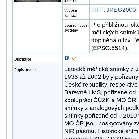
jednotku
TIFF
,
JPEG2000
Výdejní
formáty
Pro přibližnou lok
Souřadnicové
systémy
měřických snímků
doplněná o tzv. „W
(EPSG:5514).
Distribuce
Letecké měřické snímky z ú
Popis produktu
1936 až 2002 byly pořízeny
České republiky, respektive
Barevné LMS, pořízené od r
spolupráci ČÚZK a MO ČR, j
snímky z analogových podkl
snímky pořízené od r. 2010
MO ČR jsou poskytovány z
NIR pásmu. Historické snímk
z období 1936 - 2002) jsou