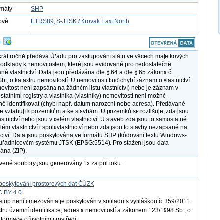
rmáty
SHP
ové
ETRS89
,
S-JTSK / Krovak East North
át ročně předává Úřadu pro zastupování státu ve věcech majetkových
dklady k nemovitostem, které jsou evidované pro nedostatečně
ané vlastnictví. Data jsou předávána dle § 64 a dle § 65 zákona č.
b., o katastru nemovitostí. U nemovitosti buď chybí záznam o vlastnictví
ovitost není zapsána na žádném listu vlastnictví) nebo je záznam v
statními registry a vlastníka (vlastníky) nemovitosti není možné
ě identifikovat (chybí např. datum narození nebo adresa). Předávané
e vztahují k pozemkům a ke stavbám. U pozemků se rozlišuje, zda jsou
stnictví nebo jsou v celém vlastnictví. U staveb zda jsou to samostatné
elém vlastnictví i spoluvlastnictví nebo zda jsou to stavby nezapsané na
tnictví. Data jsou poskytována ve formátu SHP (kódování textu Windows-
uřadnicovém systému JTSK (EPSG:5514). Pro stažení jsou data
ána (ZIP).
vené soubory jsou generovány 1x za půl roku.
poskytování prostorových dat ČÚZK
C BY 4.0
ístup není omezován a je poskytován v souladu s vyhláškou č. 359/2011
istru územní identifikace, adres a nemovitostí a zákonem 123/1998 Sb., o
nformace o životním prostředí.