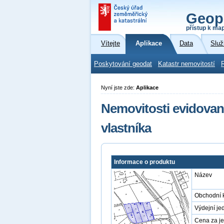
Geop
přístup k ma
Vítejte
Aplikace
Data
Služ
Poskytování geodat
Katastr nemovitostí
Nyní jste zde:
Aplikace
Nemovitosti evidovan
vlastníka
Informace o produktu
Název
Obchodní 
Výdejní je
Cena za j