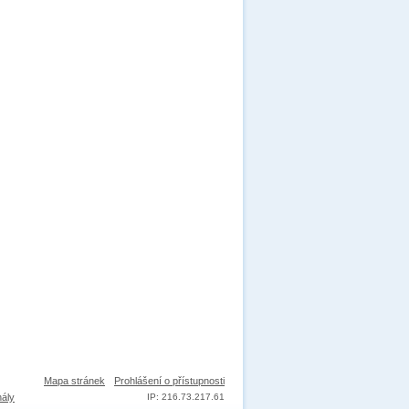
Mapa stránek
Prohlášení o přístupnosti
nály
IP: 216.73.217.61