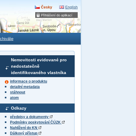
Česky
English
Přihlášení do aplikací
chiválie
Nemovitosti evidované pro
nedostatečně
identifikovaného vlastníka
informace o produktu
detailní metadata
stáhnout
atom
Odkazy
předpisy a dokumenty
Podmínky poskytování ČÚZK
Nahlížení do KN
Dálkový přístup