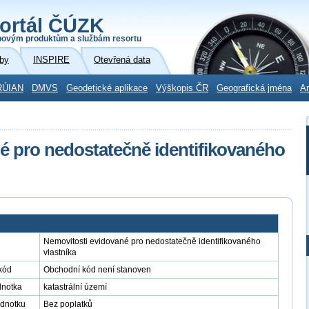
ortál ČÚZK
povým produktům a službám resortu
by
INSPIRE
Otevřená data
RÚIAN
DMVS
Geodetické aplikace
Výškopis ČR
Geografická jména
Ar
é pro nedostatečně identifikovaného
Nemovitosti evidované pro nedostatečně identifikovaného
vlastníka
kód
Obchodní kód není stanoven
dnotka
katastrální území
ednotku
Bez poplatků