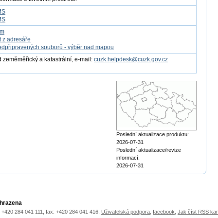
MS
MS
om
t z adresáře
edpřipravených souborů - výběr nad mapou
 zeměměřický a katastrální, e-mail:
cuzk.helpdesk@cuzk.gov.cz
Poslední aktualizace produktu:
2026-07-31
Poslední aktualizace/revize
informací:
2026-07-31
yhrazena
.: +420 284 041 111, fax: +420 284 041 416,
Uživatelská podpora
,
facebook
,
Jak číst RSS ka