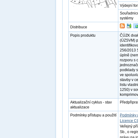
Výdejní fo
Souřadnic
systémy
Distribuce
Popis produktu
ČÚZK dvakr
(ÚZSVM) po
identifikov
256/2013 S
úplně (nem
rozporu s o
jednoznačn
podklady s
ve spoluvla
stavby v c
listu vlas
1250) v so
komprimov
Aktualizační cyklus - stav
Předpřipra
aktualizace
Podmínky přístupu a použití
Podmínky 
Licence C
Veřejný př
Sb., o reg
právu na i