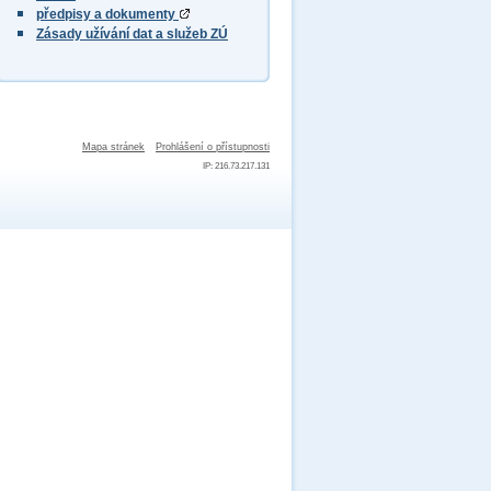
předpisy a dokumenty
Zásady užívání dat a služeb ZÚ
Mapa stránek
Prohlášení o přístupnosti
IP: 216.73.217.131