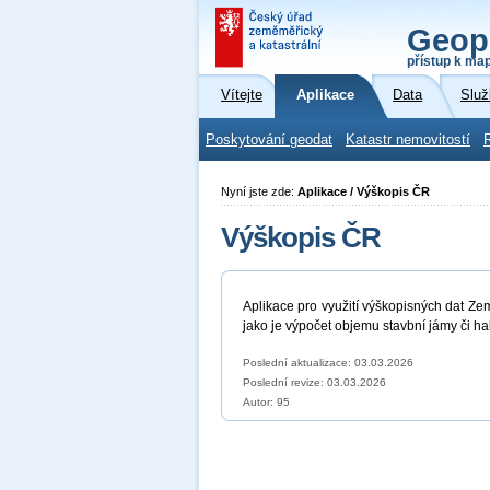
Geop
přístup k ma
Vítejte
Aplikace
Data
Služ
Poskytování geodat
Katastr nemovitostí
Nyní jste zde:
Aplikace / Výškopis ČR
Výškopis ČR
Aplikace pro využití výškopisných dat Ze
jako je výpočet objemu stavbní jámy či hal
Poslední aktualizace: 03.03.2026
Poslední revize:
03.03.2026
Autor: 95