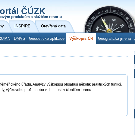
ortál ČÚZK
povým produktům a službám resortu
by
INSPIRE
Otevřená data
RÚIAN
DMVS
Geodetické aplikace
Výškopis ČR
Geografická jména
měměřického úřadu. Analýzy výškopisu obsahují několik praktických funkcí,
dy, výškového profilu nebo viditelnosti v členitém terénu.