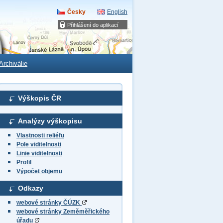
Česky
English
Přihlášení do aplikací
Archiválie
Výškopis ČR
Analýzy výškopisu
Vlastnosti reliéfu
Pole viditelnosti
Linie viditelnosti
Profil
Výpočet objemu
Odkazy
webové stránky ČÚZK
webové stránky Zeměměřického
úřadu