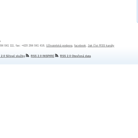
a
 284 041 111, fax: +420 284 041 416,
Uživatelská podpora
,
facebook
,
Jak číst RSS kanály
 2.0 Síťové služby
RSS 2.0 INSPIRE
RSS 2.0 Otevřená data