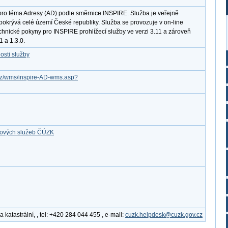
pro téma Adresy (AD) podle směrnice INSPIRE. Služba je veřejně
pokrývá celé území České republiky. Služba se provozuje v on-line
chnické pokyny pro INSPIRE prohlížecí služby ve verzi 3.11 a zároveň
 a 1.3.0.
osti služby
v.cz/wms/inspire-AD-wms.asp?
ťových služeb ČÚZK
katastrální, , tel: +420 284 044 455 , e-mail:
cuzk.helpdesk@cuzk.gov.cz