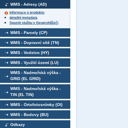
WMS - Adresy (AD)
informace o produktu
detailní metadata
Spustit službu v Geoprohlížeči
WMS - Parcely (CP)
WMS - Dopravní sítě (TN)
WMS - Vodstvo (HY)
WMS - Využití území (LU)
WMS - Nadmořská výška -
GRID (EL GRID)
WMS - Nadmořská výška -
TIN (EL TIN)
WMS - Ortofotosnímky (OI)
WMS - Budovy (BU)
Odkazy