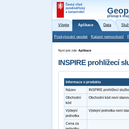
Geop
přístup k ma
Vítejte
Aplikace
Data
Služ
Poskytování geodat
Katastr nemovitostí
Nyní jste zde:
Aplikace
INSPIRE prohlížecí s
Informace o produktu
Název
INSPIRE prohlížecí služ
Obchodní
Obchodní kód není stano
kód
Výdejní
Výdejní jednotka není st
jednotka
Cena za
jednotku