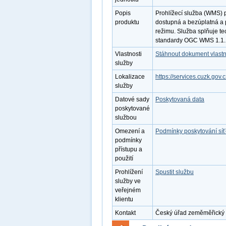
Popis
Prohlížecí služba (WMS) 
produktu
dostupná a bezúplatná a 
režimu. Služba splňuje te
standardy OGC WMS 1.1.1
Vlastnosti
Stáhnout dokument vlastn
služby
Lokalizace
https://services.cuzk.go
služby
Datové sady
Poskytovaná data
poskytované
službou
Omezení a
Podmínky poskytování sí
podmínky
přístupu a
použití
Prohlížení
Spustit službu
služby ve
veřejném
klientu
Kontakt
Český úřad zeměměřický a 