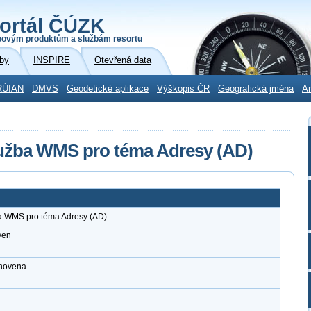
ortál ČÚZK
povým produktům a službám resortu
by
INSPIRE
Otevřená data
RÚIAN
DMVS
Geodetické aplikace
Výškopis ČR
Geografická jména
Ar
lužba WMS pro téma Adresy (AD)
ba WMS pro téma Adresy (AD)
ven
anovena