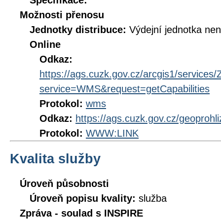
Specifikace:
Možnosti přenosu
Jednotky distribuce:
Výdejní jednotka ne
Online
Odkaz:
https://ags.cuzk.gov.cz/arcgis1/servi
service=WMS&request=getCapabilities
Protokol:
wms
Odkaz:
https://ags.cuzk.gov.cz/geoprohl
Protokol:
WWW:LINK
Kvalita služby
Úroveň působnosti
Úroveň popisu kvality:
služba
Zpráva - soulad s INSPIRE