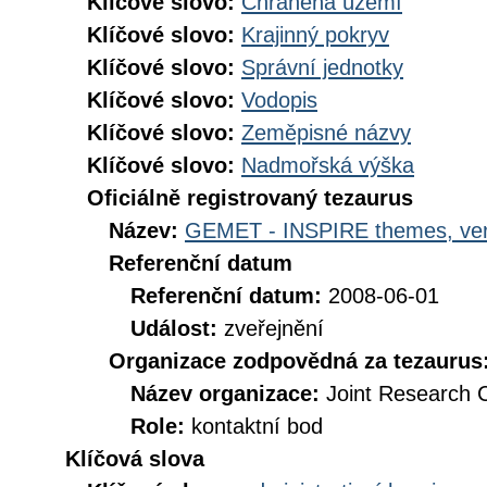
Klíčové slovo:
Chráněná území
Klíčové slovo:
Krajinný pokryv
Klíčové slovo:
Správní jednotky
Klíčové slovo:
Vodopis
Klíčové slovo:
Zeměpisné názvy
Klíčové slovo:
Nadmořská výška
Oficiálně registrovaný tezaurus
Název:
GEMET - INSPIRE themes, ver
Referenční datum
Referenční datum:
2008-06-01
Událost:
zveřejnění
Organizace zodpovědná za tezaurus
Název organizace:
Joint Research 
Role:
kontaktní bod
Klíčová slova