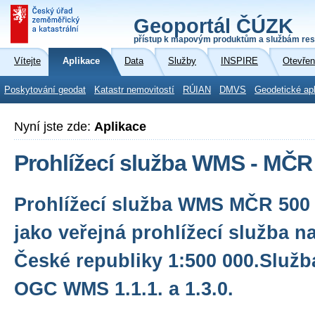
Geoportál ČÚZK
přístup k mapovým produktům a službám res
Vítejte
Aplikace
Data
Služby
INSPIRE
Otevřen
Poskytování geodat
Katastr nemovitostí
RÚIAN
DMVS
Geodetické ap
Nyní jste zde:
Aplikace
Prohlížecí služba WMS - MČR
Prohlížecí služba WMS MČR 500 
jako veřejná prohlížecí služba 
České republiky 1:500 000.Služb
OGC WMS 1.1.1. a 1.3.0.