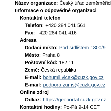
Název organizace:
Český úřad zeměměřick
Informace o odpovědné organizaci
Kontaktní telefon
Telefon:
+420 284 041 561
Fax:
+420 284 041 416
Adresa
Dodací místo:
Pod sídlištěm 1800/9
Město:
Praha 8
Poštovní kód:
182 11
Země:
Česká republika
E-mail:
bohumil.vlcek@cuzk.gov.cz
E-mail:
podpora.zums@cuzk.gov.cz
Online zdroj
Odkaz:
https://geoportal.cuzk.gov.cz
Kontaktní hodiny:
Po-Pá 9-14 CET