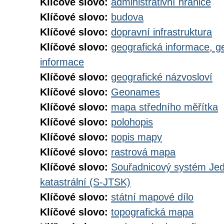
Klíčové slovo:
administrativní hranice
Klíčové slovo:
budova
Klíčové slovo:
dopravní infrastruktura
Klíčové slovo:
geografická informace, g
informace
Klíčové slovo:
geografické názvosloví
Klíčové slovo:
Geonames
Klíčové slovo:
mapa středního měřítka
Klíčové slovo:
polohopis
Klíčové slovo:
popis mapy
Klíčové slovo:
rastrová mapa
Klíčové slovo:
Souřadnicový systém Jedn
katastrální (S-JTSK)
Klíčové slovo:
státní mapové dílo
Klíčové slovo:
topografická mapa