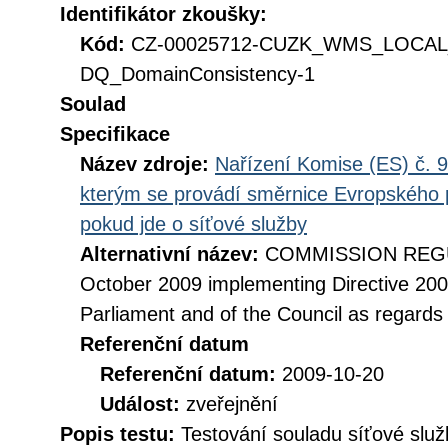
Identifikátor zkoušky:
Kód:
CZ-00025712-CUZK_WMS_LOCAL
DQ_DomainConsistency-1
Soulad
Specifikace
Název zdroje:
Nařízení Komise (ES) č. 9
kterým se provádí směrnice Evropského 
pokud jde o síťové služby
Alternativní název:
COMMISSION REGUL
October 2009 implementing Directive 20
Parliament and of the Council as regards
Referenční datum
Referenční datum:
2009-10-20
Událost:
zveřejnění
Popis testu:
Testování souladu síťové služ