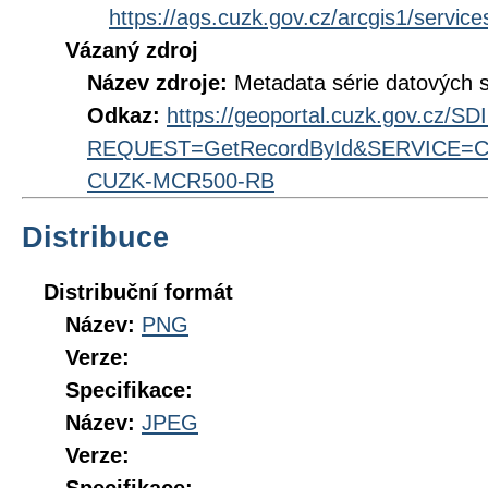
https://ags.cuzk.gov.cz/arcgis1/ser
Vázaný zdroj
Název zdroje:
Metadata série datových 
Odkaz:
https://geoportal.cuzk.gov.cz/S
REQUEST=GetRecordById&SERVICE=CS
CUZK-MCR500-RB
Distribuce
Distribuční formát
Název:
PNG
Verze:
Specifikace:
Název:
JPEG
Verze: