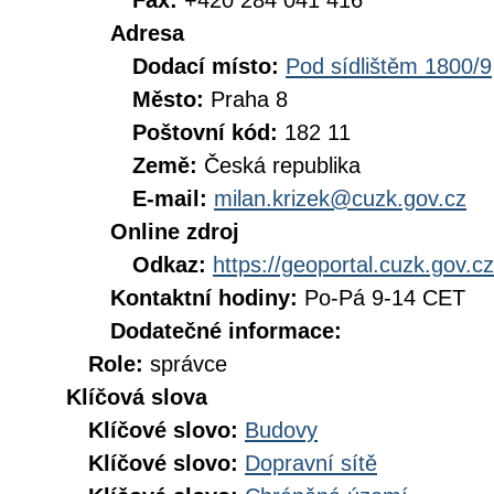
Fax:
+420 284 041 416
Adresa
Dodací místo:
Pod sídlištěm 1800/9
Město:
Praha 8
Poštovní kód:
182 11
Země:
Česká republika
E-mail:
milan.krizek@cuzk.gov.cz
Online zdroj
Odkaz:
https://geoportal.cuzk.gov.cz
Kontaktní hodiny:
Po-Pá 9-14 CET
Dodatečné informace:
Role:
správce
Klíčová slova
Klíčové slovo:
Budovy
Klíčové slovo:
Dopravní sítě