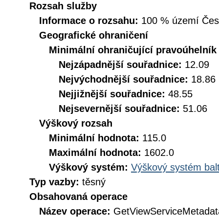
Rozsah služby
Informace o rozsahu:
100 % území České
Geografické ohraničení
Minimální ohraničující pravoúhelník
Nejzápadnější souřadnice:
12.09
Nejvýchodnější souřadnice:
18.86
Nejjižnější souřadnice:
48.55
Nejsevernější souřadnice:
51.06
Výškový rozsah
Minimální hodnota:
115.0
Maximální hodnota:
1602.0
Výškový systém:
Výškový systém balt
Typ vazby:
těsný
Obsahovaná operace
Název operace:
GetViewServiceMetadat